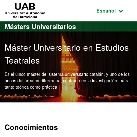
Acceso al contenido principal
Acceso a la navegación de la página
UAB Universitat Autònoma de Barcelona
Idioma seleccio
Español
Másters Universitarios
Máster Universitario en Estudios
Teatrales
Es el único máster del sistema universitario catalán, y uno de los
pocos del área mediterránea, centrado en la investigación teatral
tanto teórica como práctica
Máster Oficial - Estudios 
Conocimientos