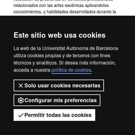
relacionados con las artes escénicas aplicandolos
conocimientos, y habilidades desarrollados durante la
información.
Discriminar las distintas dinámicas profesionales en las
artes escénicas
, las funciones específicas de cada perfil
Este sitio web usa cookies
profesional implicado en la creación escénica, sin
perder de vista la definición global de la puesta en
La web de la Universitat Autònoma de Barcelona
escena
utiliza cookies propias y de terceros con fines
técnicos y analíticos. Si desea más información,
acceda a nuestra
política de cookies
.
Aviso legal
Protección de datos
Sobre el web
Solo usar cookies necesarias
Accesibilidad web
Mapa del web UAB
Configurar mis preferencias
2026 Universitat Autònoma de
Barcelona
Permitir todas las cookies
Tienes dudas?
Desplegar el menú móvil