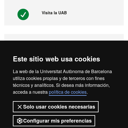
Visita la UAB
Vídeos. Feria virtual de másters,
postgrados y doctorados
Este sitio web usa cookies
La web de la Universitat Autònoma de Barcelona
utiliza cookies propias y de terceros con fines
1ª universidad en España y 149 del
mundo
técnicos y analíticos. Si desea más información,
acceda a nuestra
política de cookies
.
Solo usar cookies necesarias
Configurar mis preferencias
2026 Universitat Autònoma de