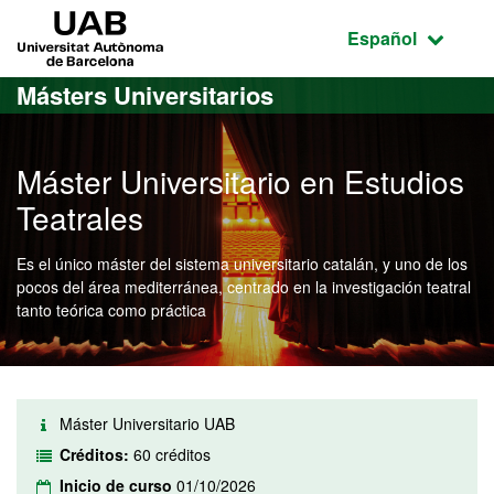
Acceso al contenido principal
Acceso a la navegación de la página
UAB Universitat Autònoma de Barcelona
Idioma seleccio
Español
Másters Universitarios
Máster Universitario en Estudios
Teatrales
Es el único máster del sistema universitario catalán, y uno de los
pocos del área mediterránea, centrado en la investigación teatral
tanto teórica como práctica
Máster Universitario UAB
Créditos:
60 créditos
Inicio de curso
01/10/2026