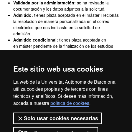
Validada por la administración:
se ha revisado la
documentación y los datos adjuntos a la solicitud.
Admitido:
tienes plaza aceptada en el máster i recibirás
la resolución de manera personalizada en el correo
electrónico que nos indicaste en la solicitud de
admisión.
Admitido condicional:
tienes plaza aceptada en
en máster pendiente de la finalización de los estudios
previos que te han dado la admisión.
Concedido el acceso
: ya puedes iniciar los trámites
para efectuar el pago de la prematrícula.
Consulta
Este sitio web usa cookies
cómo realizar el pago de prematrícula de máster
oficial.
La web de la Universitat Autònoma de Barcelona
Lista de espera
: has sido admitido en el máster pero,
utiliza cookies propias y de terceros con fines
de momento, no hay plazas vacantes.
técnicos y analíticos. Si desea más información,
Solicitud denegada:
no tienes plaza en el máster. Los
motivos de denegación los recibirás en la resolución
acceda a nuestra
política de cookies
.
que te enviaremos a tu correo electrónico.
Solo usar cookies necesarias