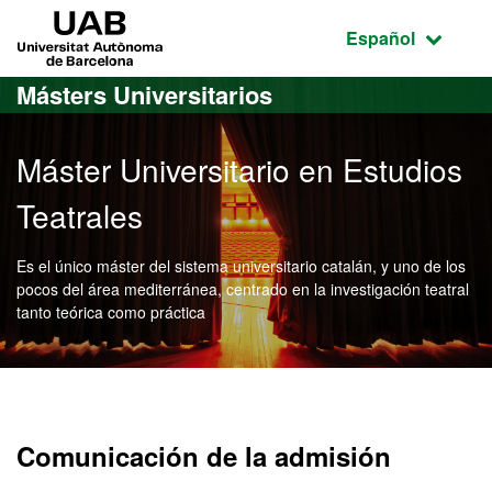
Acceso al contenido principal
Acceso a la navegación de la página
UAB Universitat Autònoma de Barcelona
Idioma seleccio
Español
Másters Universitarios
Máster Universitario en Estudios
Teatrales
Es el único máster del sistema universitario catalán, y uno de los
pocos del área mediterránea, centrado en la investigación teatral
tanto teórica como práctica
Máster Oficial - Estudios 
Comunicación de la admisión