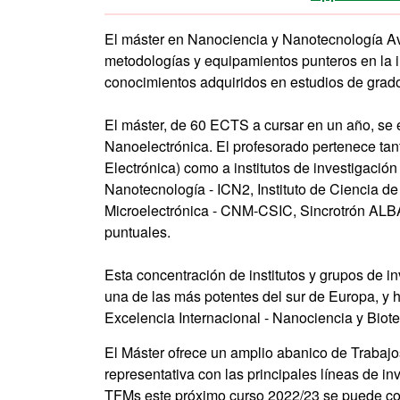
El máster en Nanociencia y Nanotecnología Ava
metodologías y equipamientos punteros en la i
conocimientos adquiridos en estudios de grado d
El máster, de 60 ECTS a cursar en un año, se 
Nanoelectrónica. El profesorado pertenece tan
Electrónica) como a institutos de investigació
Nanotecnología - ICN2, Instituto de Ciencia 
Microelectrónica - CNM-CSIC, Sincrotrón ALBA)
puntuales.
Esta concentración de institutos y grupos de i
una de las más potentes del sur de Europa, 
Excelencia Internacional - Nanociencia y Biot
El Máster ofrece un amplio abanico de Trabajos
representativa con las principales líneas de in
TFMs este próximo curso 2022/23 se puede cons