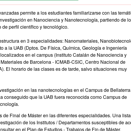
nzadas permite a los estudiantes familiarizarse con las temáti
nvestigación en Nanociencia y Nanotecnología, partiendo de l
e perfil científico y tecnológico.
estructura en 3 especialidades: Nanomateriales, Nanobiotecnol
to a la UAB (Dptos. De Física, Química, Geología e Ingeniería
n localizados en el campus (Instituto Catalán de Nanociencia y
de Materiales de Barcelona - ICMAB-CSIC, Centro Nacional de
. El horario de las clases es de tarde, salvo situaciones muy
nvestigación en las nanotecnologías en el Campus de Bellaterra
y ha conseguido que la UAB fuera reconocida como Campus de
ecnología.
 de Final de Máster en las diferentes especialidades. Una lista
vestigación de los Institutos / Departamentos susceptibles de a
ultar en el Plan de Estudios - Trabajos de Fin de Máster.