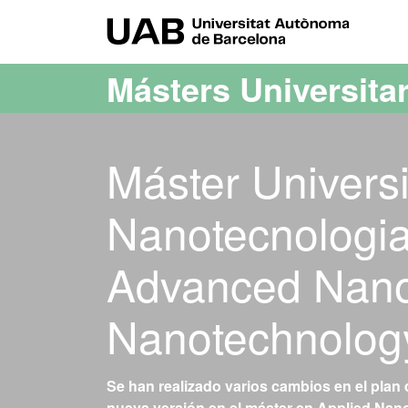
Acceso al contenido principal
Acceso a la navegación de la página
UAB Uni
Másters Universita
Máster Universi
Nanotecnologia
Advanced Nano
Nanotechnolog
Se han realizado varios cambios en el plan 
nueva versión en el máster en
Applied Nano