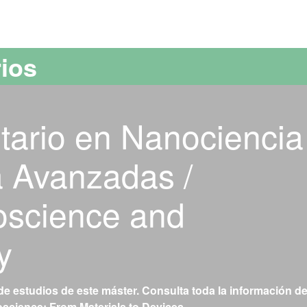
versitat Autònoma de Barcelona
rios
tario en Nanociencia
 Avanzadas /
science and
y
de estudios de este máster. Consulta toda la información de
science: From Materials to Devices