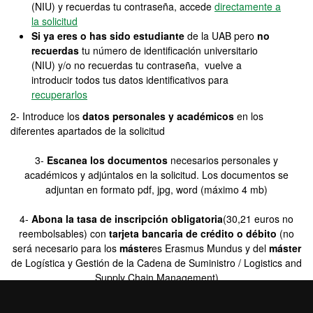
(NIU) y recuerdas tu contraseña, accede
directamente a
la solicitud
Si ya eres o has sido estudiante
de la UAB pero
no
recuerdas
tu número de identificación universitario
(NIU) y/o no recuerdas tu contraseña, vuelve a
introducir todos tus datos identificativos para
recuperarlos
2- Introduce los
datos personales y académicos
en los
diferentes apartados de la solicitud
3-
Escanea los documentos
necesarios personales y
académicos y adjúntalos en la solicitud. Los documentos se
adjuntan en formato pdf, jpg, word (máximo 4 mb)
4-
Abona la tasa de inscripción obligatoria
(30,21 euros no
reembolsables) con
tarjeta bancaria de crédito o débito
(no
será necesario para los
máster
es Erasmus Mundus y del
máster
de Logística y Gestión de la Cadena de Suministro / Logistics and
Supply Chain Management)
5- Si quieres, puedes descargarte el
comprobante
de la solicitud