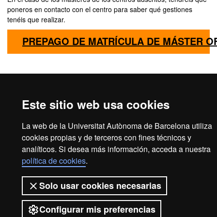
poneros en contacto con el centro para saber qué gestiones
tenéis que realizar.
PREPAGO DE MATRÍCULA DE MÁSTER OF
Aviso legal
Protección de datos
Sobre el web
Este sitio web usa cookies
Accesibilidad web
Mapa del web UAB
La web de la Universitat Autònoma de Barcelona utiliza
2026 Universitat Autònoma de
cookies propias y de terceros con fines técnicos y
Barcelona
analíticos. Si desea más información, acceda a nuestra
política de cookies
.
Solo usar cookies necesarias
Configurar mis preferencias