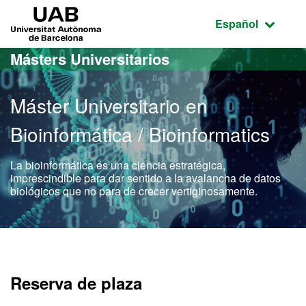
Acceso al contenido principal
Acceso a la navegación de la página
UAB Universitat Autònoma de Barcelona
Idioma seleccio
Español
Másters Universitarios
Máster Universitario en
Bioinformática / Bioinformatics
La bioinformática es una ciencia estratégica,
imprescindible para dar sentido a la avalancha de datos
biológicos que no para de crecer vertiginosamente.
Máster Oficial - Bioinform
Reserva de plaza