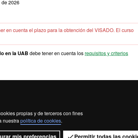
e de 2026
ener en cuenta el plazo para la obtención del VISADO. El curso
do en la UAB
debe tener en cuenta los
requisitos y criterios
ookies propias y de terceros con fines
ección de datos
Sobre el web
Accesibilidad web
Ma
 a nuestra
política de cookies
.
2026 Universitat Autònoma de Barcelona
urar mis preferencias
Permitir todas las cooki