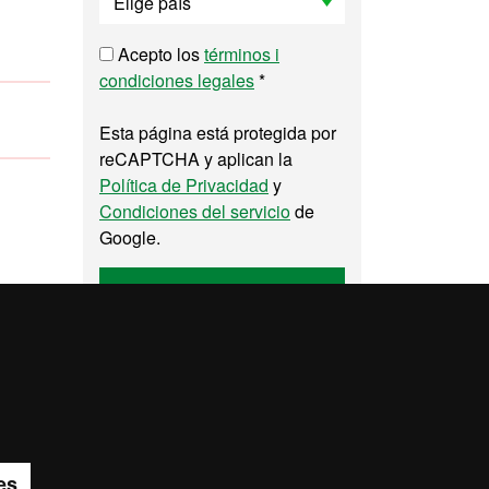
Acepto los
términos i
condiciones legales
*
Esta página está protegida por
reCAPTCHA y aplican la
Política de Privacidad
y
Condiciones del servicio
de
Google.
Enviar
pa del web UAB
es