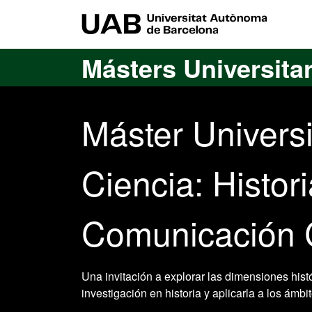
Acceso al contenido principal
Acceso a la navegación de la página
UAB Uni
Másters Universita
Máster Universi
Ciencia: Histor
Comunicación C
Una invitación a explorar las dimensiones hist
investigación en historia y aplicarla a los ámbi