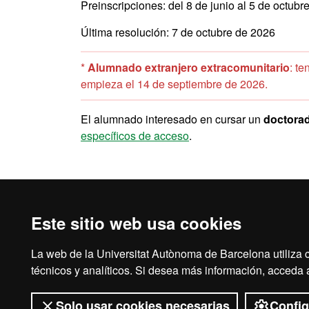
Preinscripciones: del 8 de junio al 5 de octubr
Última resolución: 7 de octubre de 2026
*
Alumnado extranjero extracomunitario
: t
empieza el 14 de septiembre de 2026.
El alumnado interesado en cursar un
doctora
específicos de acceso
.
Este sitio web usa cookies
La web de la Universitat Autònoma de Barcelona utiliza c
Aviso legal
Prot
técnicos y analíticos. Si desea más información, acceda
Solo usar cookies necesarias
Config