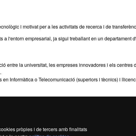
ecnològic i motivat per a les activitats de recerca i de transferèn
its a l'entorn empresarial, ja sigui treballant en un departament
ció entre la universitat, les empreses innovadores i els centres 
.
en Informàtica o Telecomunicació (superiors i tècnics) i llicen
2026 Universitat Autònoma de Barcelona
ookies pròpies i de tercers amb finalitats