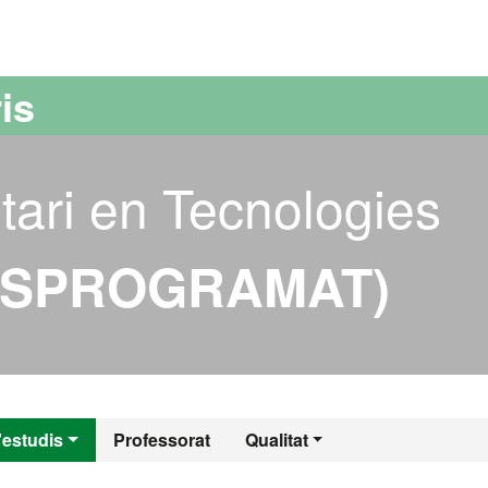
versitat Autònoma de Barcelona
is
tari en Tecnologies
ESPROGRAMAT)
l - Tecnologies Mu
'estudis
Professorat
Qualitat