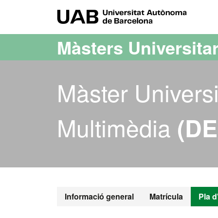
Ves al contingut principal
Ves a la navegació de la pàgina
UAB Uni
Màsters Universitar
Màster Universi
Multimèdia
(D
Màster Oficia
Informació general
Matrícula
Pla d