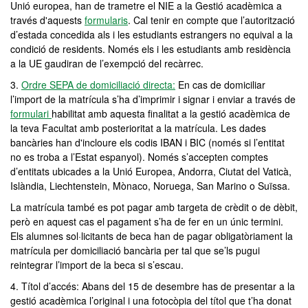
Unió europea, han de trametre el NIE a la Gestió acadèmica a
través d'aquests
formularis
. Cal tenir en compte que l’autorització
d’estada concedida als i les estudiants estrangers no equival a la
condició de residents. Només els i les estudiants amb residència
a la UE gaudiran de l’exempció del recàrrec.
3.
Ordre SEPA de domiciliació directa
:
En cas de domiciliar
l’import de la matrícula s’ha d’imprimir i signar i enviar a través de
formulari
habilitat amb aquesta finalitat a la gestió acadèmica de
la teva Facultat amb posterioritat a la matrícula. Les dades
bancàries han d'incloure els codis IBAN i BIC (només si l’entitat
no es troba a l’Estat espanyol). Només s’accepten comptes
d’entitats ubicades a la Unió Europea, Andorra, Ciutat del Vaticà,
Islàndia, Liechtenstein, Mònaco, Noruega, San Marino o Suïssa.
La matrícula també es pot pagar amb targeta de crèdit o de dèbit,
però en aquest cas el pagament s’ha de fer en un únic termini.
Els alumnes sol·licitants de beca han de pagar obligatòriament la
matrícula per domiciliació bancària per tal que se’ls pugui
reintegrar l’import de la beca si s’escau.
4. Títol d’accés: Abans del 15 de desembre has de presentar a la
gestió acadèmica l’original i una fotocòpia del títol que t’ha donat