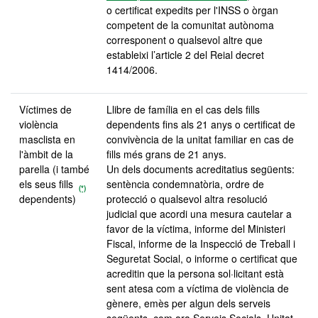
o certificat expedits per l'INSS o òrgan
competent de la comunitat autònoma
corresponent o qualsevol altre que
estableixi l’article 2 del Reial decret
1414/2006.
Víctimes de
Llibre de família en el cas dels fills
violència
dependents fins als 21 anys o certificat de
masclista en
convivència de la unitat familiar en cas de
l'àmbit de la
fills més grans de 21 anys.
parella (i també
Un dels documents acreditatius següents:
els seus fills
sentència condemnatòria, ordre de
(*)
dependents)
protecció o qualsevol altra resolució
judicial que acordi una mesura cautelar a
favor de la víctima, informe del Ministeri
Fiscal, informe de la Inspecció de Treball i
Seguretat Social, o informe o certificat que
acreditin que la persona sol·licitant està
sent atesa com a víctima de violència de
gènere, emès per algun dels serveis