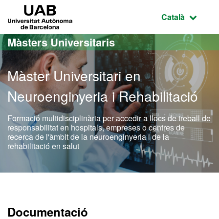
Ves al contingut principal
Ves a la navegació de la pàgina
UAB Universitat Autònoma de Barcelona
Idioma selecci
Català
Màsters Universitaris
Màster Universitari en
Neuroenginyeria i Rehabilitació
Formació multidisciplinària per accedir a llocs de treball de
responsabilitat en hospitals, empreses o centres de
recerca de l'àmbit de la neuroenginyeria i de la
rehabilitació en salut
Màster Oficial - Neuroengi
Documentació