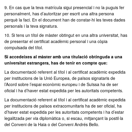
9. En cas que la teva matrícula sigui presencial i no la puguis fer
personalment, has d’autoritzar per escrit una altra persona
perquè la faci. En el document han de constar-hi les teves dades
personals i la teva signatura.
10. Si tens un títol de màster obtingut en una altra universitat, has
de presentar el certificat acadèmic personal i una còpia
compulsada del títol.
Si accedeixes al màster amb una titulació obtinguda a una
universitat estrangera, has de tenir en compte que:
La documentació referent al títol i al certificat acadèmic expedida
per institucions de la Unió Europea, de països signataris de
l’Acord sobre l’espai econòmic europeu i de Suïssa ha de ser
oficial i ha d’haver estat expedida per les autoritats competents.
La documentació referent al títol i al certificat acadèmic expedida
per institucions de països extracomunitaris ha de ser oficial, ha
d’haver estat expedida per les autoritats competents i ha d’estar
legalitzada per via diplomàtica o, si escau, mitjançant la postil·la
del Conveni de la Haia o del Conveni Andrés Bello.