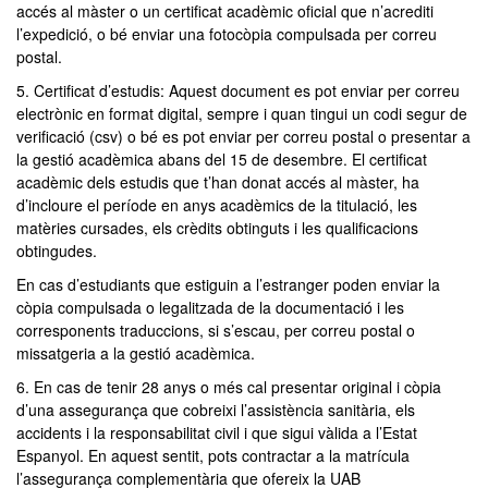
accés al màster o un certificat acadèmic oficial que n’acrediti
l’expedició, o bé enviar una fotocòpia compulsada per correu
postal.
5. Certificat d’estudis: Aquest document es pot enviar per correu
electrònic en format digital, sempre i quan tingui un codi segur de
verificació (csv) o bé es pot enviar per correu postal o presentar a
la gestió acadèmica abans del 15 de desembre. El certificat
acadèmic dels estudis que t’han donat accés al màster, ha
d’incloure el període en anys acadèmics de la titulació, les
matèries cursades, els crèdits obtinguts i les qualificacions
obtingudes.
En cas d’estudiants que estiguin a l’estranger poden enviar la
còpia compulsada o legalitzada de la documentació i les
corresponents traduccions, si s’escau, per correu postal o
missatgeria a la gestió acadèmica.
6. En cas de tenir 28 anys o més cal presentar original i còpia
d’una assegurança que cobreixi l’assistència sanitària, els
accidents i la responsabilitat civil i que sigui vàlida a l’Estat
Espanyol. En aquest sentit, pots contractar a la matrícula
l’assegurança complementària que ofereix la UAB