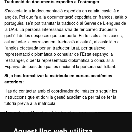
Traducció de documents expedits a l’estranger
S’accepta tota la documentació expedida en català, castellà o
anglès. Pel que fa a la documentació expedida en francès, italià o
portuguès, se’n pot tramitar la traducció al Servei de Llengües de
la UAB. La persona interessada s’ha de fer càrrec d’aquesta
gestió i de les despeses que comporta. En tots els altres casos,
cal adjuntar la corresponent traducció al català, al castellà o a
l’anglès efectuada per un traductor jurat, per qualsevol
representació diplomàtica o consular de l’Estat espanyol a
l’estranger, o per la representació diplomàtica o consular a
Espanya del país del qual és nacional la persona sol·licitant.
Si ja has formalitzat la matrícula en cursos acadèmics
anteriors:
Has de contactar amb el coordinador del màster o seguir les
instruccions que et doni la gestió acadèmica per tal de fer la
tutoria prèvia a la matrícula.
Si vols formalitzar la matrícula a temps parcial:
Si decideixes no matricular-te d’un curs sencer, pots acollir-te al
règim de matrícula a temps parcial. L’autorització és automàtica i
Aquest lloc web utilitza