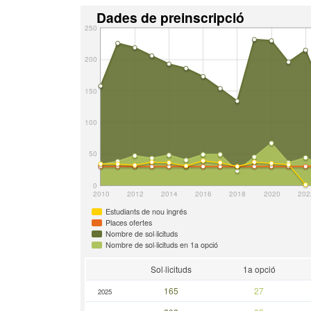
Dades de preinscripció
250
200
150
100
50
0
2010
2012
2014
2016
2018
2020
202
Estudiants de nou ingrés
Places ofertes
Nombre de sol·licituds
Nombre de sol·licituds en 1a opció
Sol·licituds
1a opció
165
27
2025