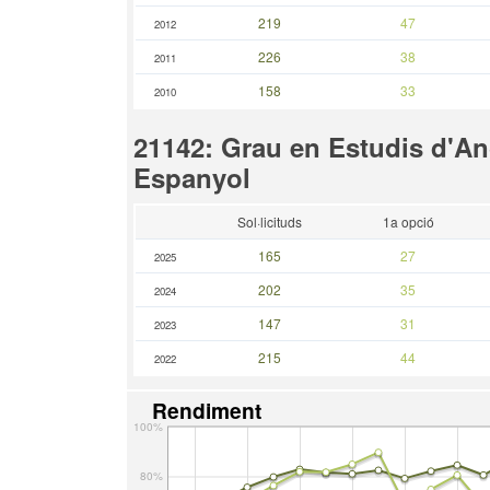
219
47
2012
226
38
2011
158
33
2010
21142: Grau en Estudis d'An
Espanyol
Sol·licituds
1a opció
165
27
2025
202
35
2024
147
31
2023
215
44
2022
Rendiment
100%
80%