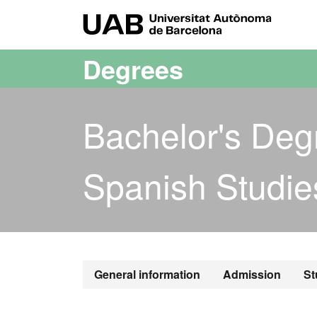
Go to the main content
Go to the website navigation
UAB Uni
Degrees
Bachelor's Deg
Spanish Studie
General information
Admission
St