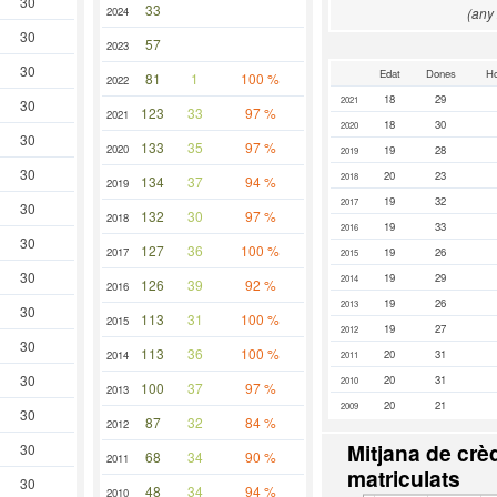
30
33
2024
(any
30
57
2023
30
Edat
Dones
H
81
1
100 %
2022
18
29
2021
30
123
33
97 %
2021
18
30
2020
30
133
35
97 %
2020
19
28
2019
30
20
23
2018
134
37
94 %
2019
19
32
2017
30
132
30
97 %
2018
19
33
2016
30
127
36
100 %
2017
19
26
2015
30
19
29
2014
126
39
92 %
2016
19
26
2013
30
113
31
100 %
2015
19
27
2012
30
113
36
100 %
20
31
2014
2011
30
20
31
2010
100
37
97 %
2013
20
21
2009
30
87
32
84 %
2012
Mitjana de crèd
30
68
34
90 %
2011
matriculats
30
48
34
94 %
2010