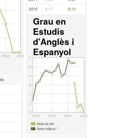
2010
6,17
8,14
Grau en
Estudis
d'Anglès i
Espanyol
2022
2024
11
10
9
rés
8
7
6
5
2010
2015
2020
2025
Nota de tall
Nota mitjana *