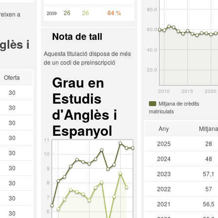
80.0
26
26
84 %
reixen a
2009
60.0
Nota de tall
glès i
40.0
Aquesta titulació disposa de més
de un codi de preinscripció
20.0
Grau en
Oferta
2010
2015
2020
30
Estudis
Mitjana de crèdits
30
d'Anglès i
matriculats
30
Espanyol
Any
Mitjan
30
11
2025
28
30
10
2024
48
30
9
2023
57,1
30
8
2022
57
30
7
2021
56,5
6
30