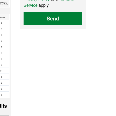
 2022)
Service
apply.
Send
omes
4
5
9
7
4
6
5
7
11
5
3
3
5
its