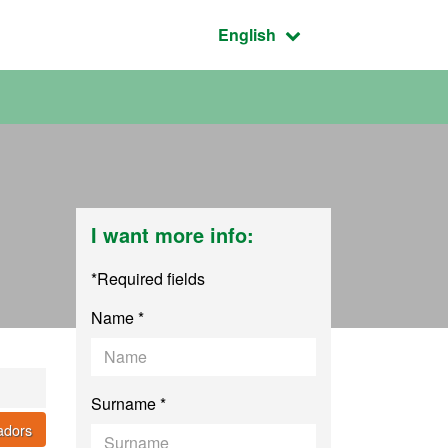
Active language:
English
I want more info:
*Required fields
Name *
Surname *
cadors