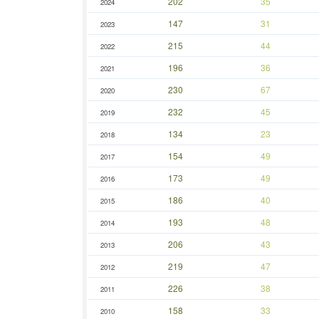
202
35
2024
147
31
2023
215
44
2022
196
36
2021
230
67
2020
232
45
2019
134
23
2018
154
49
2017
173
49
2016
186
40
2015
193
48
2014
206
43
2013
219
47
2012
226
38
2011
158
33
2010