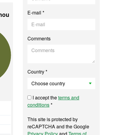
E-mail *
 nou
Comments
Country *
I accept the
terms and
conditions
*
This site is protected by
reCAPTCHA and the Google
Privacy Policy
and
Terms of