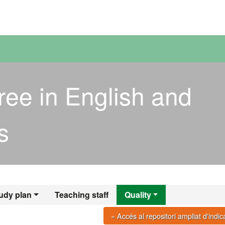
versitat Autònoma de Barcelona
ree in English and
s
udy plan
Teaching staff
Quality
» Accés al repositori ampliat d'indi