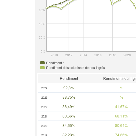
60%
40%
20%
0%
2010
2012
2014
2016
2018
2020
Rendiment *
Rendiment dels estudiants de nou ingrés
Rendiment
Rendiment nou ing
92,8%
%
2024
88,75%
%
2023
86,49%
41,67%
2022
80,66%
68,11%
2021
84,65%
80,64%
2020
82,23%
74,86%
2019