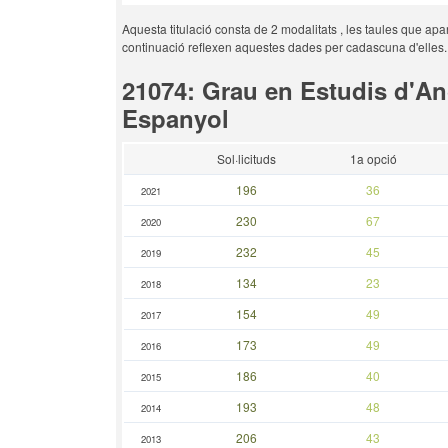
Aquesta titulació consta de 2 modalitats , les taules que apa
continuació reflexen aquestes dades per cadascuna d'elles.
21074: Grau en Estudis d'An
Espanyol
Sol·licituds
1a opció
196
36
2021
230
67
2020
232
45
2019
134
23
2018
154
49
2017
173
49
2016
186
40
2015
193
48
2014
206
43
2013