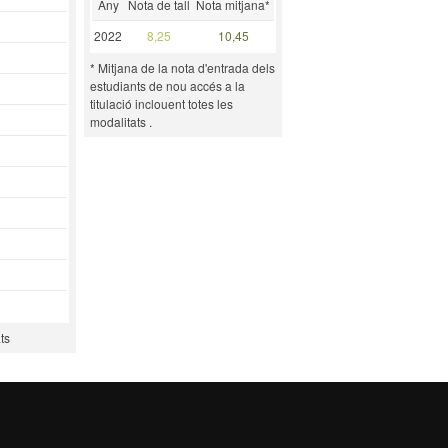
Any
Nota de tall
Nota mitjana*
2022
8,25
10,45
* Mitjana de la nota d'entrada dels
estudiants de nou accés a la
titulació inclouent totes les
modalitats .
ts
Última actualització: 23 oc