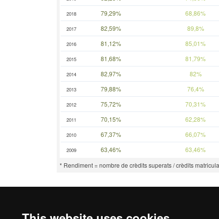
79,29%
68,86%
2018
82,59%
89,8%
2017
81,12%
85,01%
2016
81,68%
81,79%
2015
82,97%
82%
2014
79,88%
76,4%
2013
75,72%
70,31%
2012
70,15%
62,28%
2011
67,37%
66,07%
2010
63,46%
63,46%
2009
* Rendiment = nombre de crèdits superats / crèdits matricula
This website uses cookies