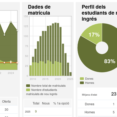
Dades de
Perfil dels
matrícula
estudiants de
150
ingrés
125
17%
100
75
50
83%
25
2
2024
0
Dones
2010
2015
2020
2025
Homes
Nombre total de matriculats
Nombre d'estudiants
23
matriculats de nou ingrés
Mitjana d'edat
Oferta
Total
Nous
% 1a opció
Dones
1
30
9
2025
Homes
5