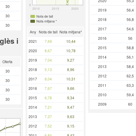
2020
55,3
5
30
2010
2015
2020
2019
56,4
30
Nota de tall
2018
56,8
Nota mitjana *
30
2017
54,6
Any
Nota de tall
Nota mitjana*
2016
56
glès i
2021
7,69
10,44
2015
58,8
2020
8,67
10,78
2014
56,1
2019
7,04
9,27
Oferta
2013
58,4
2018
5,13
8,96
30
2012
62,5
2017
8,04
10,31
30
2011
63,3
2016
7,67
9,66
30
2010
59,4
2015
6,78
9,34
30
2009
60
2014
7,21
9,47
2013
7,37
9,63
2012
7,52
9,15
2011
6,84
8,42