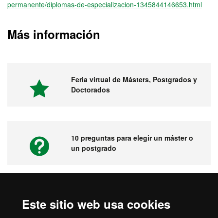
permanente/diplomas-de-especializacion-1345844146653.html
Más información
Feria virtual de Másters, Postgrados y
Doctorados
10 preguntas para elegir un máster o
un postgrado
Vídeos. Feria virtual de másters,
Este sitio web usa cookies
postgrados y doctorados