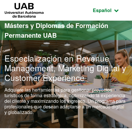
Acceso al contenido principal
Acceso a la navegación de la página
UAB Universitat Autònoma de Barcelona
Idioma seleccio
Español
Másters y Diplomas de Formación
Permanente UAB
Especialización en Revenue
Management, Marketing Digital y
Customer Experience
Adquiere las herramientas para gestionar proyectos
turísticos de forma estratégica, optimizando la experiencia
del cliente y maximizando los ingresos. Un programa para
profesionales que desean adaptarse a un mercado digital
y globalizado.