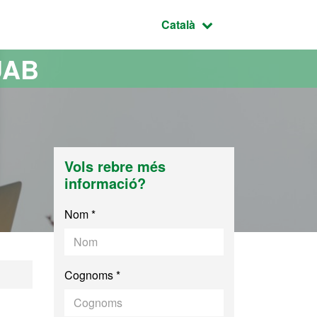
Idioma seleccionat:
Català
UAB
Vols rebre més
informació?
Nom *
Cognoms *