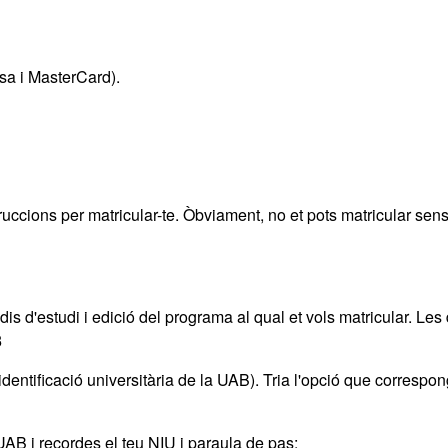
sa i MasterCard).
truccions per matricular-te. Òbviament, no et pots matricular sen
dis d'estudi i edició del programa al qual et vols matricular. Le
3
dentificació universitària de la UAB). Tria l'opció que correspon
 UAB i recordes el teu NIU i paraula de pas: