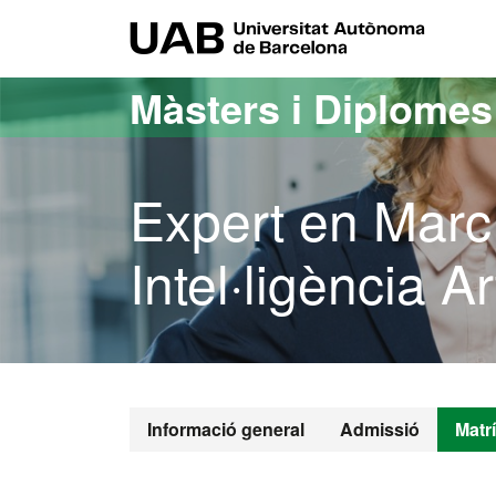
Ves al contingut principal
Ves a la navegació de la pàgina
UAB Uni
Màsters i Diplome
Expert en Marc
Intel·ligència Art
Informació general
Admissió
Matr