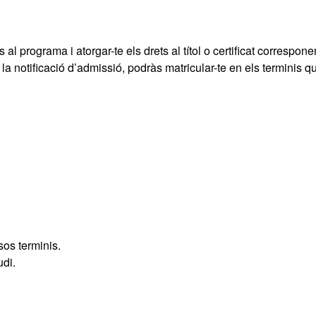
 al programa i atorgar-te els drets al títol o certificat correspone
a notificació d’admissió, podràs matricular-te en els terminis q
os terminis.
udi.