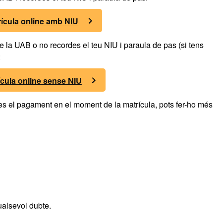
rícula online amb NIU
 de la UAB o no recordes el teu NIU i paraula de pas (si tens
:
ícula online sense NIU
zes el pagament en el moment de la matrícula, pots fer-ho més
ualsevol dubte.