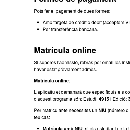
Pots fer el pagament de dues formes:
Amb targeta de crèdit o dèbit (acceptem Vi
Per transferència bancària.
Matrícula online
Si superes l'admissió, rebràs per email les ins
haver estat prèviament admès.
Matrícula online
:
L'aplicatiu et demanarà que especifiquis els co
d'aquest programa són: Estudi:
4915
i Edició:
Per matricular-te necessites un
NIU
(número d'i
teu cas:
Matrícula amb NIU
: si ets estudiant de la