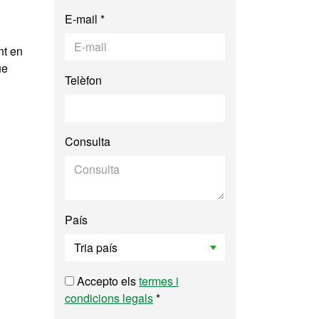
E-mail *
nt en
ue
Telèfon
Consulta
País
Accepto els
termes i
condicions legals
*