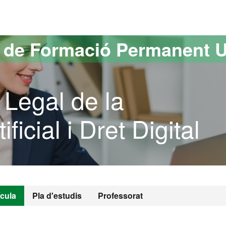
versitat Autònoma de Barcelona
s de Formació Permanent 
 Legal de la
ificial i Dret Digital
ícula
Pla d'estudis
Professorat