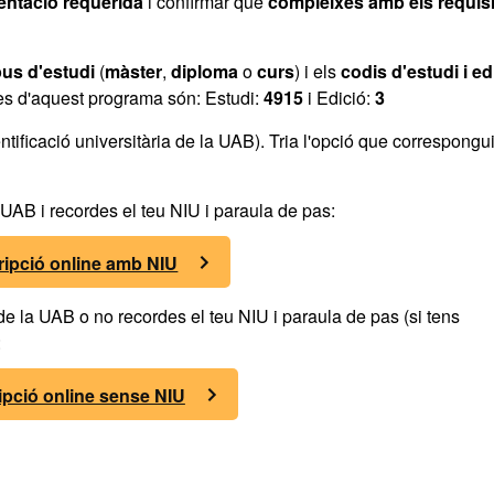
ntació requerida
i confirmar que
compleixes amb els requisi
pus d'estudi
(
màster
,
diploma
o
curs
) i els
codis d'estudi i ed
des d'aquest programa són: Estudi:
4915
i Edició:
3
tificació universitària de la UAB). Tria l'opció que correspongui
a UAB i recordes el teu NIU i paraula de pas:
ripció online amb NIU
 de la UAB o no recordes el teu NIU i paraula de pas (si tens
:
ipció online sense NIU