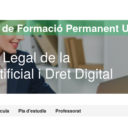
versitat Autònoma de Barcelona
s de Formació Permanent 
 Legal de la
ificial i Dret Digital
ícula
Pla d'estudis
Professorat