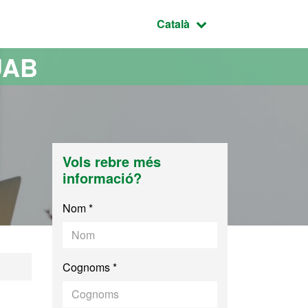
Idioma seleccionat:
Català
UAB
Vols rebre més
informació?
Nom *
Cognoms *