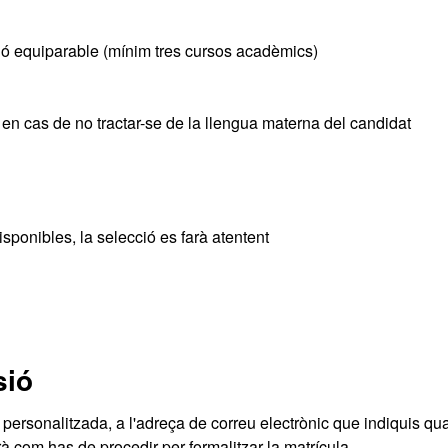
ació equiparable (mínim tres cursos acadèmics)
 en cas de no tractar-se de la llengua materna del candidat
isponibles, la selecció es farà atentent
sió
personalitzada, a l'adreça de correu electrònic que indiquis qu
arà com has de procedir per formalitzar la matrícula.