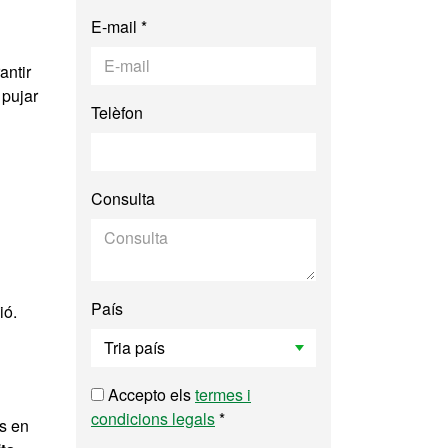
E-mail *
antir
 pujar
Telèfon
Consulta
País
ió.
Accepto els
termes i
condicions legals
*
às en