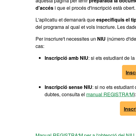
aquesta pàgina per tenir
preparada la docume
d'accés
i que el procés d'inscripció està obert.
L'aplicatiu et demanarà que
especifiquis el ti
del programa al qual et vols inscriure. Les da
Per inscriure't necessites un
NIU
(número d'iden
cas:
Inscripció amb NIU
: si ets estudiant de l
Insc
Inscripció sense NIU
: si no ets estudiant
dubtes, consulta el
manual REGISTRA'M
)
Inscr
Manual REGISTRA'M per a l'obtenció del NIU