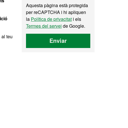
ts
Aquesta pàgina està protegida
per reCAPTCHA i hi apliquen
ició
la
Política de privacitat
i els
Termes del servei
de Google.
 al teu
Enviar