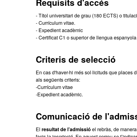
Requisits d'accés
- Títol universitari de grau (180 ECTS) o titul
- Currículum vitae.
- Expedient acadèmic
- Certificat C1 o superior de llengua espanyola
Criteris de selecció
En cas d'haver-hi més sol·licituds que places d
als següents criteris:
-Currículum vitae
-Expedient acadèmic.
Comunicació de l'admis
El
resultat de l’admissió
el rebràs, de manera 
facis la inscripció. En aquest correu se t’indic