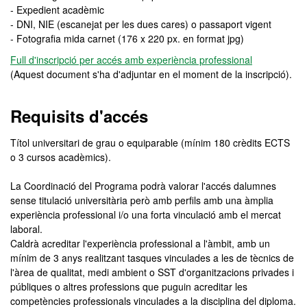
- Expedient acadèmic
- DNI, NIE (escanejat per les dues cares) o passaport vigent
- Fotografia mida carnet (176 x 220 px. en format jpg)
Full d'inscripció per accés amb experiència professional
(Aquest document s'ha d'adjuntar en el moment de la inscripció).
Requisits d'accés
Títol universitari de grau o equiparable (mínim 180 crèdits ECTS
o 3 cursos acadèmics).
La Coordinació del Programa podrà valorar l'accés dalumnes
sense titulació universitària però amb perfils amb una àmplia
experiència professional i/o una forta vinculació amb el mercat
laboral.
Caldrà acreditar l'experiència professional a l'àmbit, amb un
mínim de 3 anys realitzant tasques vinculades a les de tècnics de
l'àrea de qualitat, medi ambient o SST d'organitzacions privades i
públiques o altres professions que puguin acreditar les
competències professionals vinculades a la disciplina del diploma.