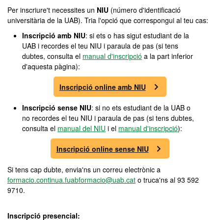
Per inscriure't necessites un
NIU
(número d'identificació
universitària de la UAB). Tria l'opció que correspongui al teu cas:
Inscripció amb NIU
: si ets o has sigut estudiant de la
UAB i recordes el teu NIU i paraula de pas (si tens
dubtes, consulta el
manual d'inscripció
a la part inferior
d'aquesta pàgina):
Inscripció online amb NIU
Inscripció sense NIU
: si no ets estudiant de la UAB o
no recordes el teu NIU i paraula de pas (si tens dubtes,
consulta el
manual del NIU
i el
manual d'inscripció
):
Inscripció online sense NIU
Si tens cap dubte, envia'ns un correu electrònic a
formacio.continua.fuabformacio@uab.cat
o truca'ns al 93 592
9710.
Inscripció presencial: