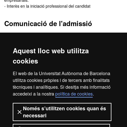
empresarials.
- Interès en la iniciació professional del candidat
Comunicació de l'admissió
El
resultat de l’admissió
el rebràs, de manera personalitzada, a
l'adreça de correu electrònic que indiquis quan facis la inscripció.
En aquest correu se t’indicarà com has de procedir per
Aquest lloc web utilitza
formalitzar la matrícula.
cookies
La resolució no es publica al web; les comunicacions són per
correu electrònic.
El web de la Universitat Autònoma de Barcelona
Revisa la
safata de correu brossa
del teu correu electrònic. De
utilitza cookies pròpies i de tercers amb finalitats
vegades, els missatges poden entrar com a correu brossa.
tècniques i analítiques. Si desitja més informació
accedeixi a la nostra
política de cookies
.
Inici
Avís legal
Protecció de dades
Només s’utilitzen cookies quan és
necessari
Sobre el web
Accessibilitat web