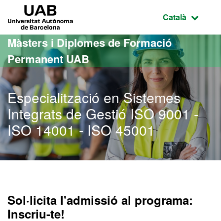
Ves al contingut principal
Ves a la navegació de la pàgina
UAB Universitat Autònoma de Barcelona
Idioma selecci
Català
Màsters i Diplomes de Formació
Permanent UAB
Especialització en Sistemes
Integrats de Gestió ISO 9001 -
ISO 14001 - ISO 45001
Sol·licita l'admissió al programa:
Inscriu-te!