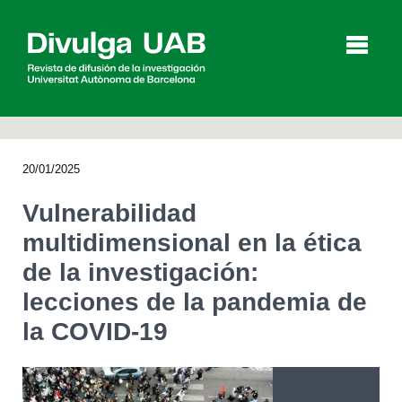
p
a
l
20/01/2025
Artículos
Entrevistas
Vídeos
Vulnerabilidad
multidimensional en la ética
de la investigación:
Agenda
lecciones de la pandemia de
la COVID-19
English
Català
BUSCAR