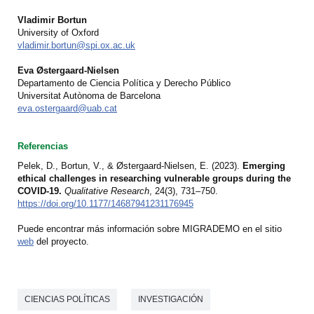
Vladimir Bortun
University of Oxford
vladimir.bortun@spi.ox.ac.uk
Eva Østergaard-Nielsen
Departamento de Ciencia Política y Derecho Público
Universitat Autònoma de Barcelona
eva.ostergaard@uab.cat
Referencias
Pelek, D., Bortun, V., & Østergaard-Nielsen, E. (2023).
Emerging
ethical challenges in researching vulnerable groups during the
COVID-19.
Qualitative Research
, 24(3), 731–750.
https://doi.org/10.1177/14687941231176945
Puede encontrar más información sobre MIGRADEMO en el sitio
web
del proyecto.
CIENCIAS POLÍTICAS
INVESTIGACIÓN