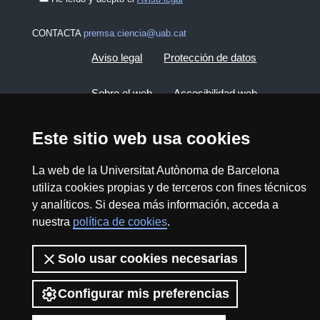
CONTACTA
premsa.ciencia@uab.cat
Aviso legal
Protección de datos
Sobre el web
Accesibilidad web
Mapa del web UAB
Este sitio web usa cookies
La web de la Universitat Autònoma de Barcelona
2026 Divulga UAB - Commons Reconocimiento -
utiliza cookies propias y de terceros con fines técnicos
No Comercial (CC BY NC) - ISSN: 2014-6388
y analíticos. Si desea más información, acceda a
View low-bandwidth version
nuestra
política de cookies
.
Solo usar cookies necesarias
Configurar mis preferencias