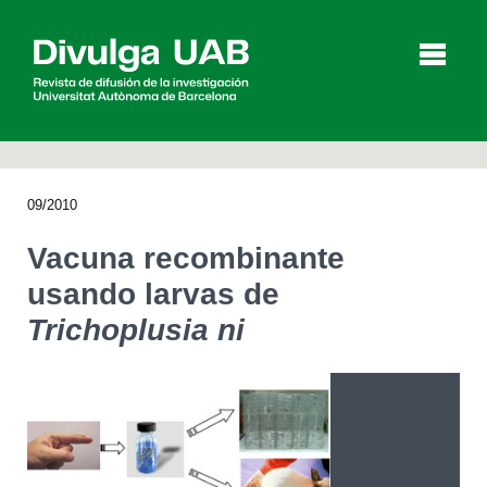
p
a
l
09/2010
Artículos
Entrevistas
Vídeos
Vacuna recombinante
usando larvas de
Trichoplusia ni
Agenda
English
Català
BUSCAR