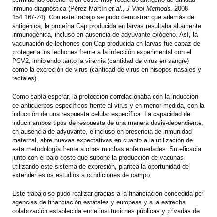
inmuno-diagnóstica (Pérez-Martín
et al.
,
J Virol Methods
. 2008
154:167-74). Con este trabajo se pudo demostrar que además de
antigénica, la proteína Cap producida en larvas resultaba altamente
inmunogénica, incluso en ausencia de adyuvante exógeno. Así, la
vacunación de lechones con Cap producida en larvas fue capaz de
proteger a los lechones frente a la infección experimental con el
PCV2, inhibiendo tanto la viremia (cantidad de virus en sangre)
como la excreción de virus (cantidad de virus en hisopos nasales y
rectales).
Como cabía esperar, la protección correlacionaba con la inducción
de anticuerpos específicos frente al virus y en menor medida, con la
inducción de una respuesta celular específica. La capacidad de
inducir ambos tipos de respuesta de una manera dosis-dependiente,
en ausencia de adyuvante, e incluso en presencia de inmunidad
maternal, abre nuevas expectativas en cuanto a la utilización de
esta metodología frente a otras muchas enfermedades. Su eficacia
junto con el bajo coste que supone la producción de vacunas
utilizando este sistema de expresión, plantea la oportunidad de
extender estos estudios a condiciones de campo.
Este trabajo se pudo realizar gracias a la financiación concedida por
agencias de financiación estatales y europeas y a la estrecha
colaboración establecida entre instituciones públicas y privadas de