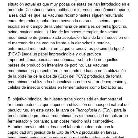
situación actual es que muy pocas de éstas se han introducido en el
mercado. Cuestiones socio-políticas e intereses económicos aparte,
la realidad es que las vacunas recombinantes siguen resultando
caras de producir, sobre todo pensando en su utilización a gran
escala en el campo de la veterinaria de animales de renta (porcino,
ovino, bovino, aviar…). Uno de los pocos ejemplos de vacuna
recombinante de generalizada aceptación ha sido la introducción en
el mercado de una vacuna frente a la circovirosis porcina,
enfermedad multifactorial en la que el circovirus porcino de tipo 2
(PCV2) juega un papel imprescindible y que provoca
importantísimas pérdidas económicas, sobre todo en aquellos
países de producción intensiva de porcino. Las vacunas
recombinantes presentes en el mercado se basan en la utilización
de la proteína de la cápsida (Cap) del PCV2 producida de forma
recombinante utilizando el baculovirus como vector de expresión y
células de insecto crecidas en fermentadores como biofactorías.
El objetivo principal de nuestro trabajo consistió en demostrar el
tremendo potencial que supone la utilización del huésped natural del
baculovirus, en este caso, la larva de
Trichoplusia ni
(
T.ni
), para la
producción de proteínas recombinantes sin necesidad de utilizar un
fermentador y por tanto a un coste mucho más competitivo.
Estudios previos obtenidos en el laboratorio demostraban la
capacidad antigénica de la Cap de PCV2 producida en larvas,
permitiendo obtener a un coste muy reducido antígeno de utilidad