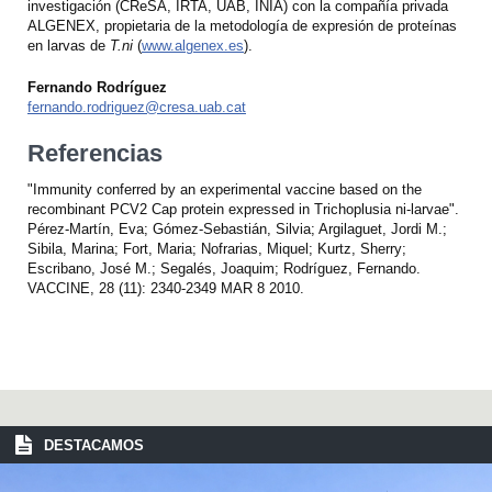
investigación (CReSA, IRTA, UAB, INIA) con la compañía privada
ALGENEX, propietaria de la metodología de expresión de proteínas
en larvas de
T.ni
(
www.algenex.es
).
Fernando Rodríguez
fernando.rodriguez@cresa.uab.cat
Referencias
"Immunity conferred by an experimental vaccine based on the
recombinant PCV2 Cap protein expressed in Trichoplusia ni-larvae".
Pérez-Martín, Eva; Gómez-Sebastián, Silvia; Argilaguet, Jordi M.;
Sibila, Marina; Fort, Maria; Nofrarias, Miquel; Kurtz, Sherry;
Escribano, José M.; Segalés, Joaquim; Rodríguez, Fernando.
VACCINE, 28 (11): 2340-2349 MAR 8 2010.
DESTACAMOS