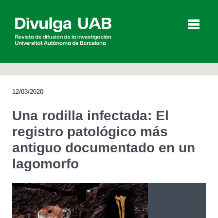
p
a
l
12/03/2020
Artículos
Entrevistas
Vídeos
Una rodilla infectada: El
registro patológico más
antiguo documentado en un
Agenda
lagomorfo
English
Català
BUSCAR