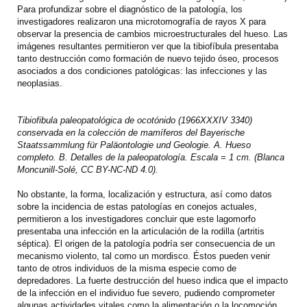
Para profundizar sobre el diagnóstico de la patología, los
investigadores realizaron una microtomografía de rayos X para
observar la presencia de cambios microestructurales del hueso. Las
imágenes resultantes permitieron ver que la tibiofíbula presentaba
tanto destrucción como formación de nuevo tejido óseo, procesos
asociados a dos condiciones patológicas: las infecciones y las
neoplasias.
Tibiofibula paleopatológica de ocotónido (1966XXXIV 3340)
conservada en la colección de mamíferos del Bayerische
Staatssammlung für Paläontologie und Geologie. A. Hueso
completo. B. Detalles de la paleopatología. Escala = 1 cm. (Blanca
Moncunill-Solé, CC BY-NC-ND 4.0).
No obstante, la forma, localización y estructura, así como datos
sobre la incidencia de estas patologías en conejos actuales,
permitieron a los investigadores concluir que este lagomorfo
presentaba una infección en la articulación de la rodilla (artritis
séptica). El origen de la patología podría ser consecuencia de un
mecanismo violento, tal como un mordisco. Éstos pueden venir
tanto de otros individuos de la misma especie como de
depredadores. La fuerte destrucción del hueso indica que el impacto
de la infección en el individuo fue severo, pudiendo comprometer
algunas actividades vitales como la alimentación o la locomoción.