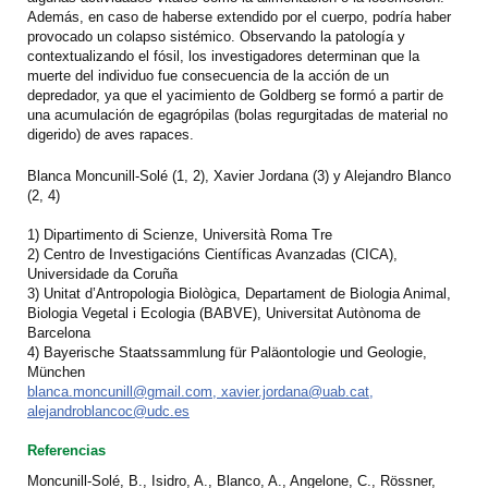
Además, en caso de haberse extendido por el cuerpo, podría haber
provocado un colapso sistémico. Observando la patología y
contextualizando el fósil, los investigadores determinan que la
muerte del individuo fue consecuencia de la acción de un
depredador, ya que el yacimiento de Goldberg se formó a partir de
una acumulación de egagrópilas (bolas regurgitadas de material no
digerido) de aves rapaces.
Blanca Moncunill-Solé (1, 2), Xavier Jordana (3) y Alejandro Blanco
(2, 4)
1) Dipartimento di Scienze, Università Roma Tre
2) Centro de Investigacións Científicas Avanzadas (CICA),
Universidade da Coruña
3) Unitat d’Antropologia Biològica, Departament de Biologia Animal,
Biologia Vegetal i Ecologia (BABVE), Universitat Autònoma de
Barcelona
4) Bayerische Staatssammlung für Paläontologie und Geologie,
München
blanca.moncunill@gmail.com, xavier.jordana@uab.cat,
alejandroblancoc@udc.es
Referencias
Moncunill-Solé, B., Isidro, A., Blanco, A., Angelone, C., Rössner,