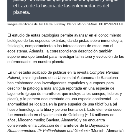
el trazo de la historia de las enfermedades del
planeta.
Imagen modificada de Tim Ulama, Pixabay; Blanca Moncunill-Solé, CC BY-NC-ND 4.0
El estudio de estas patologías permite avanzar en el conocimiento
biológico de las especies extintas, dando pistas sobre inmunología,
fisiología, comportamiento o las interacciones de estas con el
ecosistema. Además, la correspondiente descripción también
supone una oportunidad para investigar la historia y evolución de las
enfermedades en nuestro planeta.
En un estudio acabado de publicar en la revista
Comptes Rendus
Palevol
, investigadores de la Universitat Autònoma de Barcelona
han colaborado con investigadores españoles y europeos para
describir la patología más antigua reportada en una especie de
lagomorfo (grupo de mamíferos que incluye a los conejos, liebres y
picas), y la primera documentada en una especie continental. La
anormalidad se localiza en la parte superior de una tibiofíbula (el
hueso homólogo a la tibia y peroné humanos). Este elemento óseo
fue encontrado en el yacimiento de Goldberg (~ 14 millones de
años, Mioceno medio; Baviera, Alemania) y se encuentra
conservado en la colección de mamíferos de la
Bayerische
Staatssammlung für Paläontologie und Geologie
(Munich, Alemania).