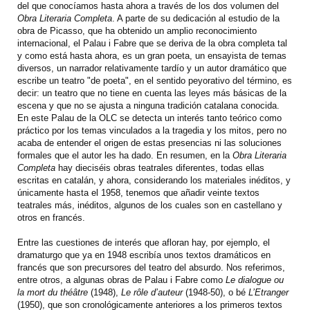
del que conocíamos hasta ahora a través de los dos volumen del
Obra Literaria Completa
. A parte de su dedicación al estudio de la
obra de Picasso, que ha obtenido un amplio reconocimiento
internacional, el Palau i Fabre que se deriva de la obra completa tal
y como está hasta ahora, es un gran poeta, un ensayista de temas
diversos, un narrador relativamente tardío y un autor dramático que
escribe un teatro "de poeta", en el sentido peyorativo del término, es
decir: un teatro que no tiene en cuenta las leyes más básicas de la
escena y que no se ajusta a ninguna tradición catalana conocida.
En este Palau de la OLC se detecta un interés tanto teórico como
práctico por los temas vinculados a la tragedia y los mitos, pero no
acaba de entender el origen de estas presencias ni las soluciones
formales que el autor les ha dado. En resumen, en la
Obra Literaria
Completa
hay dieciséis obras teatrales diferentes, todas ellas
escritas en catalán, y ahora, considerando los materiales inéditos, y
únicamente hasta el 1958, tenemos que añadir veinte textos
teatrales más, inéditos, algunos de los cuales son en castellano y
otros en francés.
Entre las cuestiones de interés que afloran hay, por ejemplo, el
dramaturgo que ya en 1948 escribía unos textos dramáticos en
francés que son precursores del teatro del absurdo. Nos referimos,
entre otros, a algunas obras de Palau i Fabre como
Le dialogue ou
la mort du théâtre
(1948),
Le rôle d’auteur
(1948-50), o bé
L’Etranger
(1950), que son cronológicamente anteriores a los primeros textos