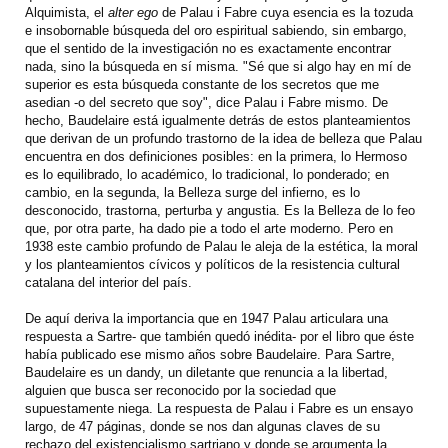
Alquimista, el
alter ego
de Palau i Fabre cuya esencia es la tozuda
e insobornable búsqueda del oro espiritual sabiendo, sin embargo,
que el sentido de la investigación no es exactamente encontrar
nada, sino la búsqueda en sí misma. "Sé que si algo hay en mí de
superior es esta búsqueda constante de los secretos que me
asedian -o del secreto que soy", dice Palau i Fabre mismo. De
hecho, Baudelaire está igualmente detrás de estos planteamientos
que derivan de un profundo trastorno de la idea de belleza que Palau
encuentra en dos definiciones posibles: en la primera, lo Hermoso
es lo equilibrado, lo académico, lo tradicional, lo ponderado; en
cambio, en la segunda, la Belleza surge del infierno, es lo
desconocido, trastorna, perturba y angustia. Es la Belleza de lo feo
que, por otra parte, ha dado pie a todo el arte moderno. Pero en
1938 este cambio profundo de Palau le aleja de la estética, la moral
y los planteamientos cívicos y políticos de la resistencia cultural
catalana del interior del país.
De aquí deriva la importancia que en 1947 Palau articulara una
respuesta a Sartre- que también quedó inédita- por el libro que éste
había publicado ese mismo años sobre Baudelaire. Para Sartre,
Baudelaire es un dandy, un diletante que renuncia a la libertad,
alguien que busca ser reconocido por la sociedad que
supuestamente niega. La respuesta de Palau i Fabre es un ensayo
largo, de 47 páginas, donde se nos dan algunas claves de su
rechazo del existencialismo sartriano y donde se argumenta la