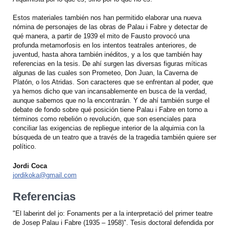
Estos materiales también nos han permitido elaborar una nueva
nómina de personajes de las obras de Palau i Fabre y detectar de
qué manera, a partir de 1939 el mito de Fausto provocó una
profunda metamorfosis en los intentos teatrales anteriores, de
juventud, hasta ahora también inéditos, y a los que también hay
referencias en la tesis. De ahí surgen las diversas figuras míticas
algunas de las cuales son Prometeo, Don Juan, la Caverna de
Platón, o los Atridas. Son caracteres que se enfrentan al poder, que
ya hemos dicho que van incansablemente en busca de la verdad,
aunque sabemos que no la encontrarán. Y de ahí también surge el
debate de fondo sobre qué posición tiene Palau i Fabre en torno a
términos como rebelión o revolución, que son esenciales para
conciliar las exigencias de repliegue interior de la alquimia con la
búsqueda de un teatro que a través de la tragedia también quiere ser
político.
Jordi Coca
jordikoka@gmail.com
Referencias
"El laberint del jo: Fonaments per a la interpretació del primer teatre
de Josep Palau i Fabre (1935 – 1958)". Tesis doctoral defendida por