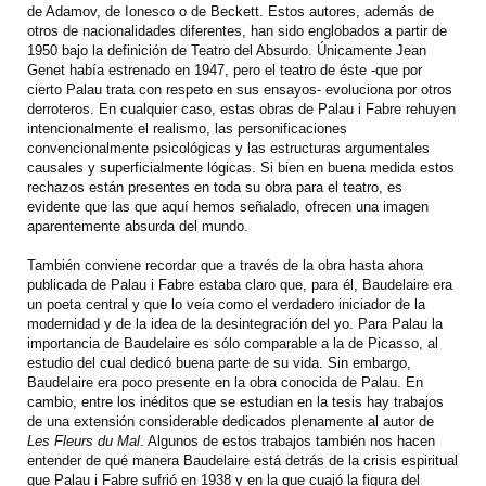
de Adamov, de Ionesco o de Beckett. Estos autores, además de
otros de nacionalidades diferentes, han sido englobados a partir de
1950 bajo la definición de Teatro del Absurdo. Únicamente Jean
Genet había estrenado en 1947, pero el teatro de éste -que por
cierto Palau trata con respeto en sus ensayos- evoluciona por otros
derroteros. En cualquier caso, estas obras de Palau i Fabre rehuyen
intencionalmente el realismo, las personificaciones
convencionalmente psicológicas y las estructuras argumentales
causales y superficialmente lógicas. Si bien en buena medida estos
rechazos están presentes en toda su obra para el teatro, es
evidente que las que aquí hemos señalado, ofrecen una imagen
aparentemente absurda del mundo.
También conviene recordar que a través de la obra hasta ahora
publicada de Palau i Fabre estaba claro que, para él, Baudelaire era
un poeta central y que lo veía como el verdadero iniciador de la
modernidad y de la idea de la desintegración del yo. Para Palau la
importancia de Baudelaire es sólo comparable a la de Picasso, al
estudio del cual dedicó buena parte de su vida. Sin embargo,
Baudelaire era poco presente en la obra conocida de Palau. En
cambio, entre los inéditos que se estudian en la tesis hay trabajos
de una extensión considerable dedicados plenamente al autor de
Les Fleurs du Mal
. Algunos de estos trabajos también nos hacen
entender de qué manera Baudelaire está detrás de la crisis espiritual
que Palau i Fabre sufrió en 1938 y en la que cuajó la figura del