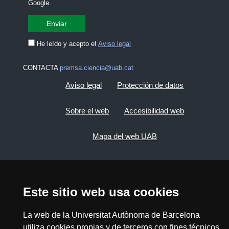
Google.
He leído y acepto el
Aviso legal
CONTACTA
premsa.ciencia@uab.cat
Aviso legal
Protección de datos
Sobre el web
Accesibilidad web
Mapa del web UAB
2026 Divulga UAB - Commons Reconocimiento -
No Comercial (CC BY NC) - ISSN: 2014-6388
Este sitio web usa cookies
View low-bandwidth version
La web de la Universitat Autònoma de Barcelona
utiliza cookies propias y de terceros con fines técnicos