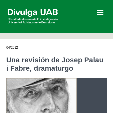
p
a
l
04/2012
Artículos
Entrevistas
Vídeos
Una revisión de Josep Palau
i Fabre, dramaturgo
Agenda
English
Català
BUSCAR