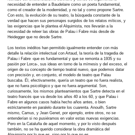
necesidad de entender a Baudelaire como un poeta fundamental,
como el creador de la modernidad, y no tal y como propone Sartre.
Con esto, la evolución de su teatro, la búsqueda constante de la
verdad que hacen sus personajes surgidos de los relatos míticos, y
las exigencias que le plantea el Alquimista, nos llevarán a la
necesidad de releer las obras de Palau i Fabre más desde de
Heidegger que no desde Sartre.
Los textos inéditos han permitido igualmente entender con más
detalle la relación intelectual con Artaud, la teoría de la tragedia de
Palau i Fabre -que es fundamental y que se remonta a 1935 y su
pasión por Lorca-, sus ideas en torno de la mímesis y del exceso, el
origen de su concepto de tiempo teatral nuevo, que podemos datar
con precisión y, en conjunto, el modelo de teatro que Palau
buscaba. Él, efectivamente, quería un teatro que no fuera realista,
que no fuera psicológico y que no fuera argumental. Son,
curiosamente, los mismos planteamientos que Sartre detecta en el
teatro francés que va desde los años 40 a los 60, y que Palau i
Fabre en algunos casos había hecho años antes, o bien
estrictamente en paralelo durante los cuarenta. Anouilh, Sartre
mismo, Camus, y Jean Genet, por ejemplo, entre otros, no se
entenderían si no pusiéramos en valor estas nuevas exigencias.
Pero en la Cataluña de aquel momento, y por lo visto después
también, no se ha querido considerar la obra dramática del
Alquimista por lo que es, sino por lo que no es.