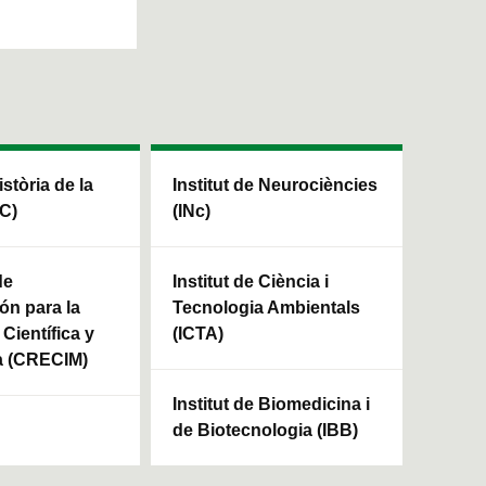
istòria de la
Institut de Neurociències
HC)
(INc)
de
Institut de Ciència i
ón para la
Tecnologia Ambientals
Científica y
(ICTA)
a (CRECIM)
Institut de Biomedicina i
de Biotecnologia (IBB)