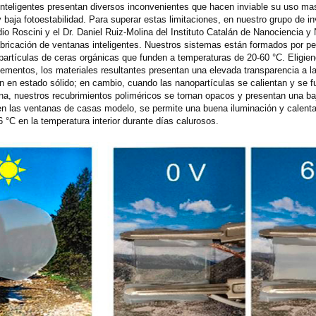
nteligentes presentan diversos inconvenientes que hacen inviable su uso ma
 y baja fotoestabilidad. Para superar estas limitaciones, en nuestro grupo de in
o Roscini y el Dr. Daniel Ruiz-Molina del Instituto Catalán de Nanociencia y
bricación de ventanas inteligentes. Nuestros sistemas están formados por pe
partículas de ceras orgánicas que funden a temperaturas de 20-60 °C. Eligie
ementos, los materiales resultantes presentan una elevada transparencia a la
n en estado sólido; en cambio, cuando las nanopartículas se calientan y se f
terna, nuestros recubrimientos poliméricos se tornan opacos y presentan una ba
s en las ventanas de casas modelo, se permite una buena iluminación y calent
 °C en la temperatura interior durante días calurosos.