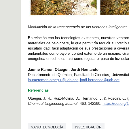
Modulación de la transparencia de las ventanas inteligentes in
En relación con las tecnologías existentes, nuestras ventana
materiales de bajo coste, lo que permitiría reducir su precio
escalabilidad; fácil adaptación de sus prestaciones a diver
ambientales como bajo el control externo de un usuario. Graci
energética en edificios, así como regular el paso de luz solar
Jaume Ramon Otaegui, Jordi Hernando
Departamento de Química, Facultad de Ciencias, Universit
jaumeramon.otaegui@uab.cat, jordi.hernando@uab.cat
Referencias
Otaegui, J. R., Ruiz-Molina, D., Hernando, J. & Roscini, C. 
Chemical Engineering Journal
, 463, 142390.
https://doi.org
NANOTECNOLOGÍA
INVESTIGACIÓN