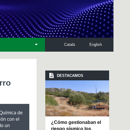
Català
English
DESTACAMOS
rro
Química de
ón con el
¿Cómo gestionaban el
do un
riesgo sísmico los