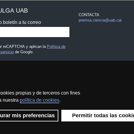
ULGA UAB
CONTACTA
premsa.ciencia@uab.cat
o boletín a tu correo
por reCAPTCHA y aplican la
Política de
servicio
de Google.
 legal
ookies propias y de terceros con fines
 a nuestra
política de cookies
.
Protección de datos
Sobre el web
Accesibilidad web
urar mis preferencias
Permitir todas las cooki
 UAB - Commons Reconocimiento - No Comercial (CC BY NC) - IS