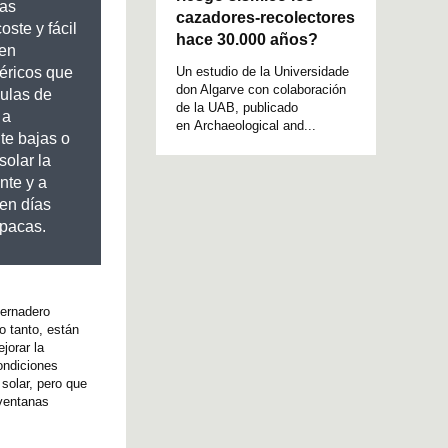
nas
cazadores-recolectores
oste y fácil
hace 30.000 años?
 en
Un estudio de la Universidade
éricos que
don Algarve con colaboración
ulas de
de la UAB, publicado
 a
en Archaeological and...
te bajas o
solar la
nte y a
 en días
opacas.
vernadero
o tanto, están
jorar la
condiciones
solar, pero que
 ventanas