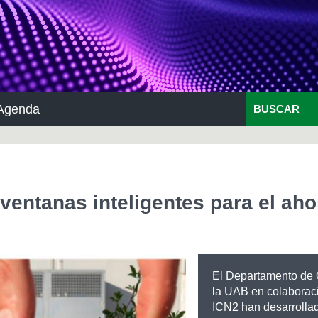
Agenda
BUSCAR
entanas inteligentes para el aho
El Departamento de 
la UAB en colaboraci
ICN2 han desarrolla