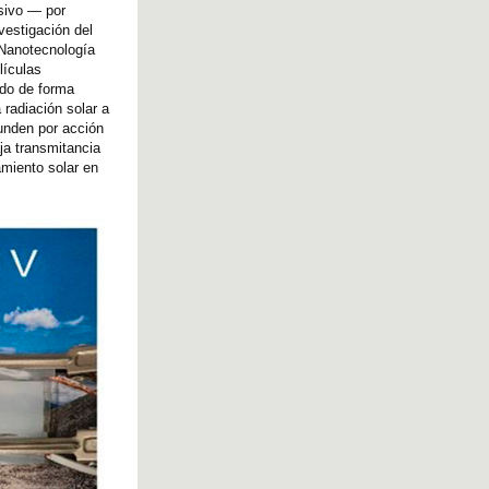
sivo — por
vestigación del
 Nanotecnología
lículas
ndo de forma
 radiación solar a
unden por acción
ja transmitancia
amiento solar en