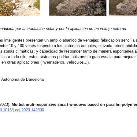
ducida por la irradiación solar y por la aplicación de un voltaje externo.
s inteligentes presentan un amplio abanico de ventajas: fabricación sencilla a
 entre 10 y 100 veces respecto a los sistemas actuales; elevada fotoestabilidad
sas zonas climáticas; y capacidad de responder tanto de manera espontánea a
as a todo ello, estos sistemas podrían utilizarse a gran escala para mejorar 
 en otras aplicaciones (invernaderos, vehículos...).
at Autònoma de Barcelona
(2023).
Multistimuli-responsive smart windows based on paraffin-polyme
/10.1016/j.cej.2023.142390