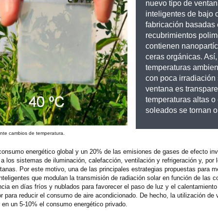
nuevo tipo de venta
inteligentes de bajo c
fabricación basadas
recubrimientos polim
contienen nanopartíc
ceras orgánicas. Así,
temperaturas ambien
con poca irradiación 
ventana es transpare
temperaturas altas o
soleados se tornan 
ante cambios de temperatura.
 consumo energético global y un 20% de las emisiones de gases de efecto in
 los sistemas de iluminación, calefacción, ventilación y refrigeración y, por l
ntanas. Por este motivo, una de las principales estrategias propuestas para me
inteligentes que modulan la transmisión de radiación solar en función de las 
ia en días fríos y nublados para favorecer el paso de luz y el calentamiento 
r para reducir el consumo de aire acondicionado. De hecho, la utilización de
ir en un 5-10% el consumo energético privado.