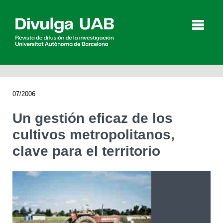
p
a
l
07/2006
Artículos
Entrevistas
Vídeos
Un gestión eficaz de los
cultivos metropolitanos,
clave para el territorio
Agenda
English
Català
BUSCAR