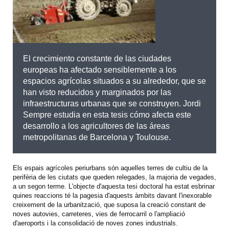
El crecimiento constante de las ciudades
europeas ha afectado sensiblemente a los
espacios agrícolas situados a su alrededor, que se
han visto reducidos y marginados por las
infraestructuras urbanas que se construyen. Jordi
Sempre estudia en esta tesis cómo afecta este
desarrollo a los agricultores de las áreas
metropolitanas de Barcelona y Toulouse.
Els espais agrícoles periurbans són aquelles terres de cultiu de la
perifèria de les ciutats que queden relegades, la majoria de vegades,
a un segon terme. L'objecte d'aquesta tesi doctoral ha estat esbrinar
quines reaccions té la pagesia d'aquests àmbits davant l'inexorable
creixement de la urbanització, que suposa la creació constant de
noves autovies, carreteres, vies de ferrocarril o l'ampliació
d'aeroports i la consolidació de noves zones industrials.