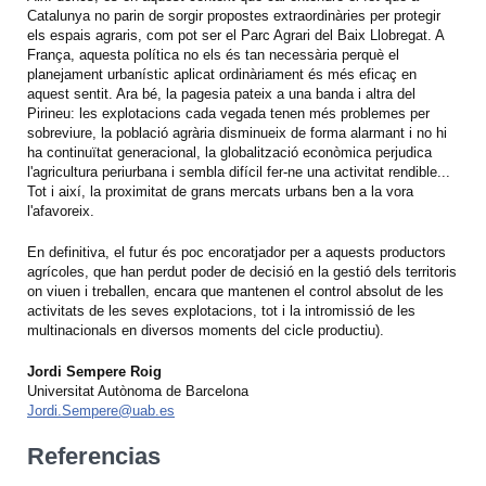
Catalunya no parin de sorgir propostes extraordinàries per protegir
els espais agraris, com pot ser el Parc Agrari del Baix Llobregat. A
França, aquesta política no els és tan necessària perquè el
planejament urbanístic aplicat ordinàriament és més eficaç en
aquest sentit. Ara bé, la pagesia pateix a una banda i altra del
Pirineu: les explotacions cada vegada tenen més problemes per
sobreviure, la població agrària disminueix de forma alarmant i no hi
ha continuïtat generacional, la globalització econòmica perjudica
l'agricultura periurbana i sembla difícil fer-ne una activitat rendible...
Tot i així, la proximitat de grans mercats urbans ben a la vora
l'afavoreix.
En definitiva, el futur és poc encoratjador per a aquests productors
agrícoles, que han perdut poder de decisió en la gestió dels territoris
on viuen i treballen, encara que mantenen el control absolut de les
activitats de les seves explotacions, tot i la intromissió de les
multinacionals en diversos moments del cicle productiu).
Jordi Sempere Roig
Universitat Autònoma de Barcelona
Jordi.Sempere@uab.es
Referencias