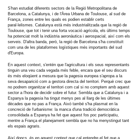
S'han estudiat diferents sectors de la Regió Metropolitana de
Barcelona, a Catalunya, i de l'Àrea Urbana de Toulouse, al sud de
França, zones entre les quals es podien establir certs
paral·lelismes. Catalunya està més industrialitzada que la regió de
Toulouse, que tot i tenir una forta vocació agrícola, els últims temps
ha potenciat molt la indústria aeronàutica i aerospacial, així com els
serveis. D'altra banda, però, la regió de Barcelona s'ha constituït
com una de les plataformes logístiques més importants del sud
d'Europa.
En aquest context, s'entén que l'agricultura i els seus representants
tinguin una veu cada vegada més feble, encara que el seu discurs
és més eloqüent a mesura que la pagesia europea s'apropa a la
seva desaparició com a gestora directa del territori. Perquè crec que
no podrem organitzar el territori com cal si no comptem amb aquest
sector a l'hora de decidir sobre el futur. Sembla que a Catalunya i a
Espanya la pagesia ha tingut menys pes al llarg de les últimes
dècades que no pas a França. Això també s'ha plasmat en la
concreció de l'urbanisme: la manca d'una tradició democràtica
consolidada a Espanya ha fet que aquest fos poc participatiu,
mentre a França el planejament sembla que no ha menystingut tant
els espais agraris.
Així doncs, és en aquest context que cal entendre el fet que a