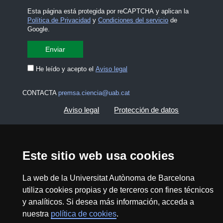
Esta página está protegida por reCAPTCHA y aplican la
Política de Privacidad
y
Condiciones del servicio
de
Google.
He leído y acepto el
Aviso legal
CONTACTA
premsa.ciencia@uab.cat
Aviso legal
Protección de datos
Sobre el web
Accesibilidad web
Este sitio web usa cookies
Mapa del web UAB
La web de la Universitat Autònoma de Barcelona
utiliza cookies propias y de terceros con fines técnicos
2026 Divulga UAB - Commons Reconocimiento -
No Comercial (CC BY NC) - ISSN: 2014-6388
y analíticos. Si desea más información, acceda a
nuestra
política de cookies
.
View low-bandwidth version