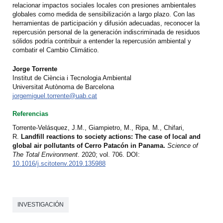
relacionar impactos sociales locales con presiones ambientales
globales como medida de sensibilización a largo plazo. Con las
herramientas de participación y difusión adecuadas, reconocer la
repercusión personal de la generación indiscriminada de residuos
sólidos podría contribuir a entender la repercusión ambiental y
combatir el Cambio Climático.
Jorge Torrente
Institut de Ciència i Tecnologia Ambiental
Universitat Autònoma de Barcelona
jorgemiguel.torrente@uab.cat
Referencias
Torrente-Velásquez, J.M., Giampietro, M., Ripa, M., Chifari,
R.
Landfill reactions to society actions: The case of local and
global air pollutants of Cerro Patacón in Panama.
Science of
The Total Environment
. 2020; vol. 706. DOI:
10.1016/j.scitotenv.2019.135988
INVESTIGACIÓN