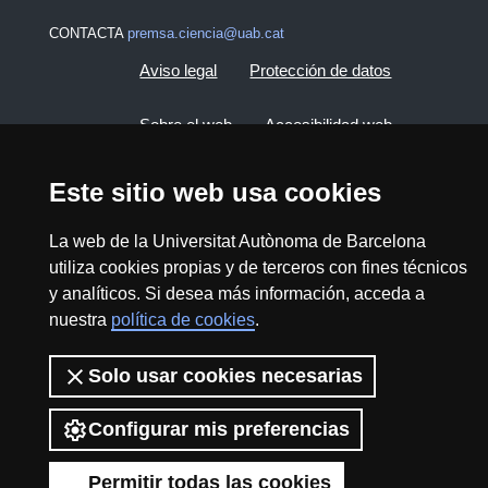
CONTACTA
premsa.ciencia@uab.cat
Aviso legal
Protección de datos
Sobre el web
Accesibilidad web
Mapa del web UAB
Este sitio web usa cookies
La web de la Universitat Autònoma de Barcelona
2026 Divulga UAB - Commons Reconocimiento -
utiliza cookies propias y de terceros con fines técnicos
No Comercial (CC BY NC) - ISSN: 2014-6388
y analíticos. Si desea más información, acceda a
View low-bandwidth version
nuestra
política de cookies
.
Solo usar cookies necesarias
Configurar mis preferencias
Permitir todas las cookies