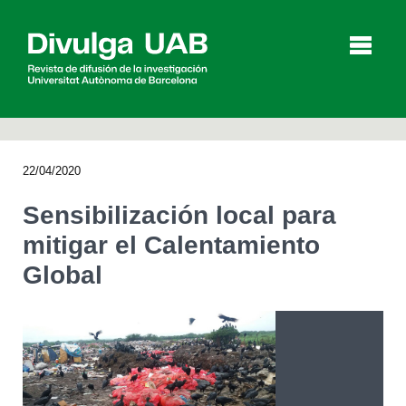
p
a
l
22/04/2020
Artículos
Entrevistas
Vídeos
Sensibilización local para
mitigar el Calentamiento
Global
Agenda
English
Català
BUSCAR