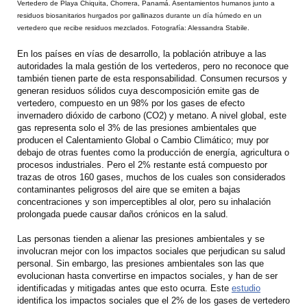
Vertedero de Playa Chiquita, Chorrera, Panamá. Asentamientos humanos junto a
residuos biosanitarios hurgados por gallinazos durante un día húmedo en un
vertedero que recibe residuos mezclados. Fotografía: Alessandra Stabile.
En los países en vías de desarrollo, la población atribuye a las
autoridades la mala gestión de los vertederos, pero no reconoce que
también tienen parte de esta responsabilidad. Consumen recursos y
generan residuos sólidos cuya descomposición emite gas de
vertedero, compuesto en un 98% por los gases de efecto
invernadero dióxido de carbono (CO2) y metano. A nivel global, este
gas representa solo el 3% de las presiones ambientales que
producen el Calentamiento Global o Cambio Climático; muy por
debajo de otras fuentes como la producción de energía, agricultura o
procesos industriales. Pero el 2% restante está compuesto por
trazas de otros 160 gases, muchos de los cuales son considerados
contaminantes peligrosos del aire que se emiten a bajas
concentraciones y son imperceptibles al olor, pero su inhalación
prolongada puede causar daños crónicos en la salud.
Las personas tienden a alienar las presiones ambientales y se
involucran mejor con los impactos sociales que perjudican su salud
personal. Sin embargo, las presiones ambientales son las que
evolucionan hasta convertirse en impactos sociales, y han de ser
identificadas y mitigadas antes que esto ocurra. Este
estudio
identifica los impactos sociales que el 2% de los gases de vertedero