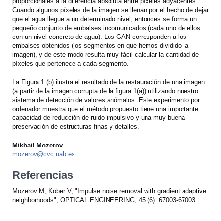
proporcionales a la diferencia absoluta entre píxeles adyacentes.
Cuando algunos píxeles de la imagen se llenan por el hecho de dejar
que el agua llegue a un determinado nivel, entonces se forma un
pequeño conjunto de embalses incomunicados (cada uno de ellos
con un nivel concreto de agua). Los GAN corresponden a los
embalses obtenidos (los segmentos en que hemos dividido la
imagen), y de este modo resulta muy fácil calcular la cantidad de
píxeles que pertenece a cada segmento.
La Figura 1 (b) ilustra el resultado de la restauración de una imagen
(a partir de la imagen corrupta de la figura 1(a)) utilizando nuestro
sistema de detección de valores anómalos. Este experimento por
ordenador muestra que el método propuesto tiene una importante
capacidad de reducción de ruido impulsivo y una muy buena
preservación de estructuras finas y detalles.
Mikhail Mozerov
mozerov@cvc.uab.es
Referencias
Mozerov M, Kober V, "Impulse noise removal with gradient adaptive
neighborhoods", OPTICAL ENGINEERING, 45 (6): 67003-67003