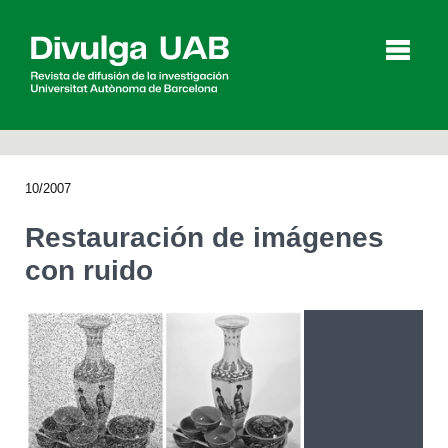
p
a
l
10/2007
Artículos
Entrevistas
Vídeos
Restauración de imágenes
con ruido
Agenda
English
Català
BUSCAR