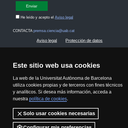
He leído y acepto el
Aviso legal
CONTACTA
premsa.ciencia@uab.cat
Aviso legal
Protección de datos
Sobre el web
Accesibilidad web
Este sitio web usa cookies
Mapa del web UAB
La web de la Universitat Autònoma de Barcelona
utiliza cookies propias y de terceros con fines técnicos
2026 Divulga UAB - Commons Reconocimiento -
y analíticos. Si desea más información, acceda a
No Comercial (CC BY NC) - ISSN: 2014-6388
nuestra
política de cookies
.
View low-bandwidth version
Solo usar cookies necesarias
Configurar mis preferencias