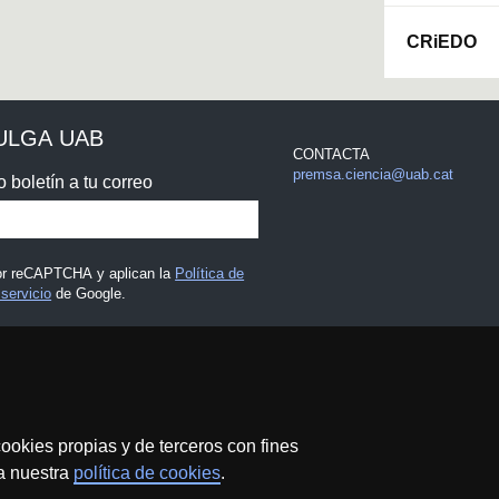
CRiEDO
ULGA UAB
CONTACTA
premsa.ciencia@uab.cat
o boletín a tu correo
por reCAPTCHA y aplican la
Política de
servicio
de Google.
 legal
ookies propias y de terceros con fines
 a nuestra
política de cookies
.
Protección de datos
Sobre el web
Accesibilidad web