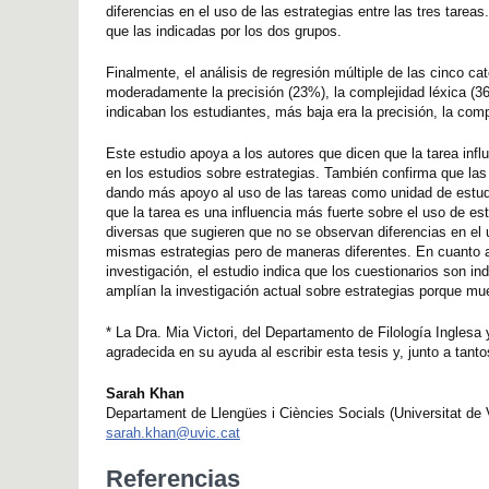
diferencias en el uso de las estrategias entre las tres tarea
que las indicadas por los dos grupos.
Finalmente, el análisis de regresión múltiple de las cinco c
moderadamente la precisión (23%), la complejidad léxica (3
indicaban los estudiantes, más baja era la precisión, la compl
Este estudio apoya a los autores que dicen que la tarea influ
en los estudios sobre estrategias. También confirma que las 
dando más apoyo al uso de las tareas como unidad de estudi
que la tarea es una influencia más fuerte sobre el uso de e
diversas que sugieren que no se observan diferencias en el u
mismas estrategias pero de maneras diferentes. En cuanto a l
investigación, el estudio indica que los cuestionarios son i
amplían la investigación actual sobre estrategias porque mues
* La Dra. Mia Victori, del Departamento de Filología Ingles
agradecida en su ayuda al escribir esta tesis y, junto a tan
Sarah Khan
Departament de Llengües i Ciències Socials (Universitat de 
sarah.khan@uvic.cat
Referencias