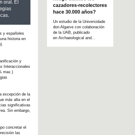
 oral. El
cazadores-recolectores
tegias
hace 30.000 años?
icas.
Un estudio de la Universidade
don Algarve con colaboración
de la UAB, publicado
es y españoles
en Archaeological and...
una historia en
).
anificación y
as Interaccionales
8% max.)
egias
la excepción de la
fue más alta en el
ias significativas
area. Sin embargo,
upo concretar el
recisión las