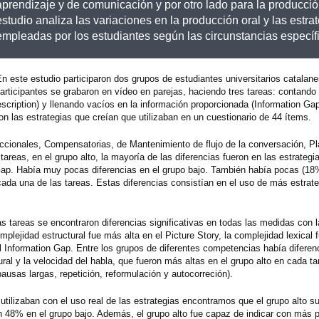
aprendizaje y de comunicación y por otro lado para la producción
estudio analiza las variaciones en la producción oral y las estra
empleadas por los estudiantes según las circunstancias específ
n este estudio participaron dos grupos de estudiantes universitarios catalan
participantes se grabaron en vídeo en parejas, haciendo tres tareas: contando 
escription) y llenando vacíos en la información proporcionada (Information Gap
 las estrategias que creían que utilizaban en un cuestionario de 44 ítems.
accionales, Compensatorias, de Mantenimiento de flujo de la conversación, Pl
 tareas, en el grupo alto, la mayoría de las diferencias fueron en las estrategi
 Gap. Había muy pocas diferencias en el grupo bajo. También había pocas (1
cada una de las tareas. Estas diferencias consistían en el uso de más estrat
s tareas se encontraron diferencias significativas en todas las medidas con 
mplejidad estructural fue más alta en el Picture Story, la complejidad lexical 
el Information Gap. Entre los grupos de diferentes competencias había diferenc
tural y la velocidad del habla, que fueron más altas en el grupo alto en cada t
ausas largas, repetición, reformulación y autocorreción).
utilizaban con el uso real de las estrategias encontramos que el grupo alto s
 48% en el grupo bajo. Además, el grupo alto fue capaz de indicar con más p