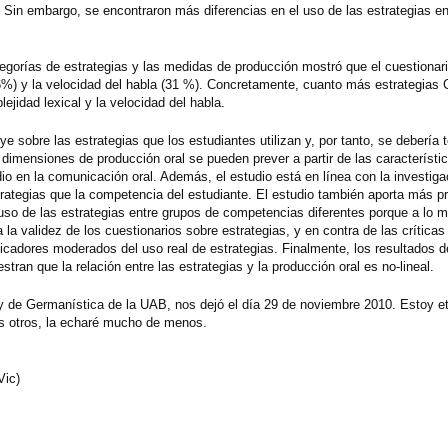
s. Sin embargo, se encontraron más diferencias en el uso de las estrategias en
ategorías de estrategias y las medidas de producción mostró que el cuestionar
6%) y la velocidad del habla (31 %). Concretamente, cuanto más estrategias
ejidad lexical y la velocidad del habla.
ye sobre las estrategias que los estudiantes utilizan y, por tanto, se debería 
dimensiones de producción oral se pueden prever a partir de las característic
o en la comunicación oral. Además, el estudio está en línea con la investig
strategias que la competencia del estudiante. El estudio también aporta más 
so de las estrategias entre grupos de competencias diferentes porque a lo mej
a validez de los cuestionarios sobre estrategias, y en contra de las críticas 
ndicadores moderados del uso real de estrategias. Finalmente, los resultados d
tran que la relación entre las estrategias y la producción oral es no-lineal.
a y de Germanística de la UAB, nos dejó el día 29 de noviembre 2010. Estoy 
tos otros, la echaré mucho de menos.
Vic)