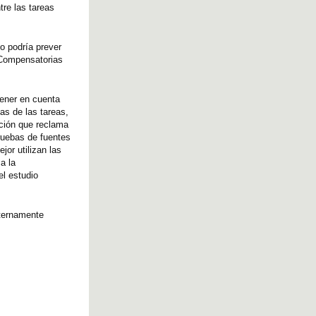
tre las tareas
io podría prever
 Compensatorias
tener en cuenta
as de las tareas,
ación que reclama
pruebas de fuentes
or utilizan las
a la
el estudio
eternamente