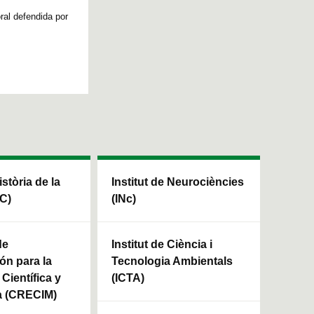
ral defendida por
istòria de la
Institut de Neurociències
HC)
(INc)
de
Institut de Ciència i
ón para la
Tecnologia Ambientals
Científica y
(ICTA)
a (CRECIM)