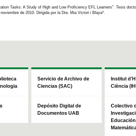
tion Tasks: A Study of High and Low Proficiency EFL Learners". Tesis docto
 noviembre de 2010. Dirigida por la Dra. Mia Victori i Blaya*.
blioteca
Servicio de Archivo de
Institut d'H
cnologia
Ciencias (SAC)
Ciència (I
ls
Depósito Digital de
Colectivo 
Documentos UAB
Investigaci
Educación 
Matemátic