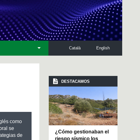
Català
English
DESTACAMOS
inglés como
oral se
¿Cómo gestionaban el
rategias de
riesgo sísmico los