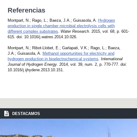
Referencias
Montpart, N.; Rago, L.; Baeza, J.A.; Guisasola, A.
Hydrogen
production in single chamber microbial electrolysis cells with
different complex substrates
.
Water Research
. 2015, vol. 68, p. 601-
615. doi: 10.1016/j.watres.2014.10.026.
Montpart, N.; Ribot-Llobet, E.; Garlapati, V.K.; Rago, L.; Baeza,
J.A.; Guisasola, A.
Methanol opportunities for electricity and
hydrogen production in bioelectrochemical systems
.
International
Journal of Hydrogen Energy
. 2014, vol. 39, num. 2, p. 770-777. doi:
10.1016/j.ijhydene.2013.10.151.
DESTACAMOS