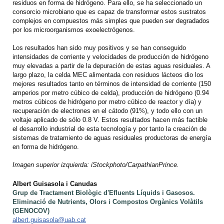
residuos en forma de hidrógeno. Para ello, se ha seleccionado un
consorcio microbiano que es capaz de transformar estos sustratos
complejos en compuestos más simples que pueden ser degradados
por los microorganismos exoelectrógenos.
Los resultados han sido muy positivos y se han conseguido
intensidades de corriente y velocidades de producción de hidrógeno
muy elevadas a partir de la depuración de estas aguas residuales. A
largo plazo, la celda MEC alimentada con residuos lácteos dio los
mejores resultados tanto en términos de intensidad de corriente (150
amperios por metro cúbico de celda), producción de hidrógeno (0.94
metros cúbicos de hidrógeno por metro cúbico de reactor y día) y
recuperación de electrones en el cátodo (91%), y todo ello con un
voltaje aplicado de sólo 0.8 V. Estos resultados hacen más factible
el desarrollo industrial de esta tecnología y por tanto la creación de
sistemas de tratamiento de aguas residuales productoras de energía
en forma de hidrógeno.
Imagen superior izquierda: iStockphoto/CarpathianPrince.
Albert Guisasola i Canudas
Grup de Tractament Biològic d'Efluents Líquids i Gasosos.
Eliminació de Nutrients, Olors i Compostos Orgànics Volàtils
(GENOCOV)
albert.guisasola@uab.cat