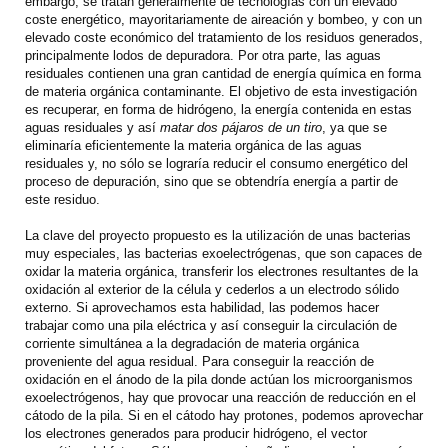
embargo, se tratan generalmente de tecnologías con un elevado
coste energético, mayoritariamente de aireación y bombeo, y con un
elevado coste económico del tratamiento de los residuos generados,
principalmente lodos de depuradora. Por otra parte, las aguas
residuales contienen una gran cantidad de energía química en forma
de materia orgánica contaminante. El objetivo de esta investigación
es recuperar, en forma de hidrógeno, la energía contenida en estas
aguas residuales y así
matar dos pájaros de un tiro
, ya que se
eliminaría eficientemente la materia orgánica de las aguas
residuales y, no sólo se lograría reducir el consumo energético del
proceso de depuración, sino que se obtendría energía a partir de
este residuo.
La clave del proyecto propuesto es la utilización de unas bacterias
muy especiales, las bacterias exoelectrógenas, que son capaces de
oxidar la materia orgánica, transferir los electrones resultantes de la
oxidación al exterior de la célula y cederlos a un electrodo sólido
externo. Si aprovechamos esta habilidad, las podemos hacer
trabajar como una pila eléctrica y así conseguir la circulación de
corriente simultánea a la degradación de materia orgánica
proveniente del agua residual. Para conseguir la reacción de
oxidación en el ánodo de la pila donde actúan los microorganismos
exoelectrógenos, hay que provocar una reacción de reducción en el
cátodo de la pila. Si en el cátodo hay protones, podemos aprovechar
los electrones generados para producir hidrógeno, el vector