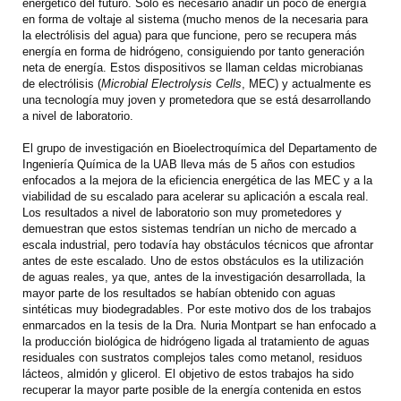
energético del futuro. Sólo es necesario añadir un poco de energía
en forma de voltaje al sistema (mucho menos de la necesaria para
la electrólisis del agua) para que funcione, pero se recupera más
energía en forma de hidrógeno, consiguiendo por tanto generación
neta de energía. Estos dispositivos se llaman celdas microbianas
de electrólisis (
Microbial Electrolysis Cells
, MEC) y actualmente es
una tecnología muy joven y prometedora que se está desarrollando
a nivel de laboratorio.
El grupo de investigación en Bioelectroquímica del Departamento de
Ingeniería Química de la UAB lleva más de 5 años con estudios
enfocados a la mejora de la eficiencia energética de las MEC y a la
viabilidad de su escalado para acelerar su aplicación a escala real.
Los resultados a nivel de laboratorio son muy prometedores y
demuestran que estos sistemas tendrían un nicho de mercado a
escala industrial, pero todavía hay obstáculos técnicos que afrontar
antes de este escalado. Uno de estos obstáculos es la utilización
de aguas reales, ya que, antes de la investigación desarrollada, la
mayor parte de los resultados se habían obtenido con aguas
sintéticas muy biodegradables. Por este motivo dos de los trabajos
enmarcados en la tesis de la Dra. Nuria Montpart se han enfocado a
la producción biológica de hidrógeno ligada al tratamiento de aguas
residuales con sustratos complejos tales como metanol, residuos
lácteos, almidón y glicerol. El objetivo de estos trabajos ha sido
recuperar la mayor parte posible de la energía contenida en estos