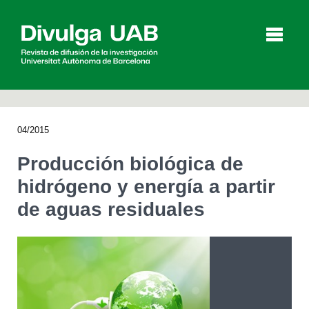
p
a
l
04/2015
Artículos
Entrevistas
Vídeos
Producción biológica de
hidrógeno y energía a partir
de aguas residuales
Agenda
English
Català
BUSCAR