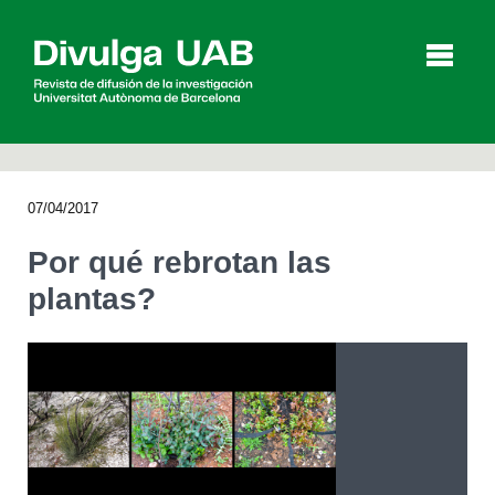
p
a
l
07/04/2017
Artículos
Entrevistas
Vídeos
Por qué rebrotan las
plantas?
Agenda
English
Català
BUSCAR