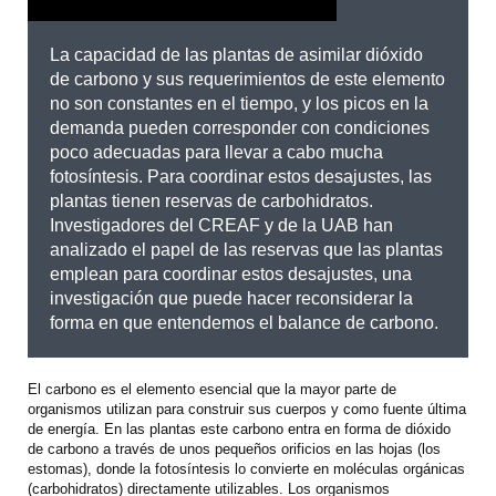
La capacidad de las plantas de asimilar dióxido
de carbono y sus requerimientos de este elemento
no son constantes en el tiempo, y los picos en la
demanda pueden corresponder con condiciones
poco adecuadas para llevar a cabo mucha
fotosíntesis. Para coordinar estos desajustes, las
plantas tienen reservas de carbohidratos.
Investigadores del CREAF y de la UAB han
analizado el papel de las reservas que las plantas
emplean para coordinar estos desajustes, una
investigación que puede hacer reconsiderar la
forma en que entendemos el balance de carbono.
El carbono es el elemento esencial que la mayor parte de
organismos utilizan para construir sus cuerpos y como fuente última
de energía. En las plantas este carbono entra en forma de dióxido
de carbono a través de unos pequeños orificios en las hojas (los
estomas), donde la fotosíntesis lo convierte en moléculas orgánicas
(carbohidratos) directamente utilizables. Los organismos