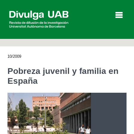
p
a
l
10/2009
Artículos
Entrevistas
Vídeos
Pobreza juvenil y familia en
España
Agenda
English
Català
BUSCAR