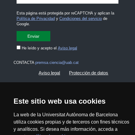
Esta página está protegida por reCAPTCHA y aplican la
Política de Privacidad
y
Condiciones del servicio
de
Google.
He leído y acepto el
Aviso legal
CONTACTA
premsa.ciencia@uab.cat
Aviso legal
Protección de datos
Sobre el web
Accesibilidad web
Este sitio web usa cookies
Mapa del web UAB
La web de la Universitat Autònoma de Barcelona
utiliza cookies propias y de terceros con fines técnicos
2026 Divulga UAB - Commons Reconocimiento -
No Comercial (CC BY NC) - ISSN: 2014-6388
y analíticos. Si desea más información, acceda a