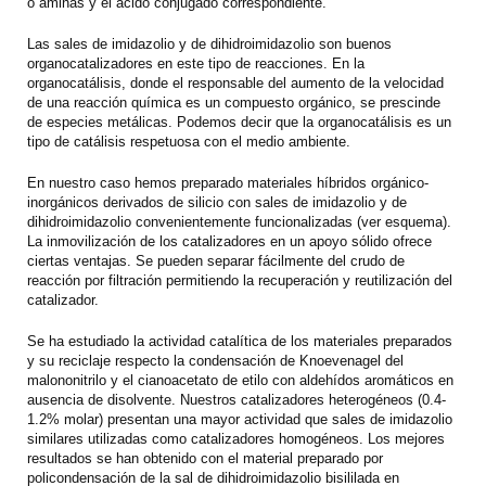
o aminas y el ácido conjugado correspondiente.
Las sales de imidazolio y de dihidroimidazolio son buenos
organocatalizadores en este tipo de reacciones. En la
organocatálisis, donde el responsable del aumento de la velocidad
de una reacción química es un compuesto orgánico, se prescinde
de especies metálicas. Podemos decir que la organocatálisis es un
tipo de catálisis respetuosa con el medio ambiente.
En nuestro caso hemos preparado materiales híbridos orgánico-
inorgánicos derivados de silicio con sales de imidazolio y de
dihidroimidazolio convenientemente funcionalizadas (ver esquema).
La inmovilización de los catalizadores en un apoyo sólido ofrece
ciertas ventajas. Se pueden separar fácilmente del crudo de
reacción por filtración permitiendo la recuperación y reutilización del
catalizador.
Se ha estudiado la actividad catalítica de los materiales preparados
y su reciclaje respecto la condensación de Knoevenagel del
malononitrilo y el cianoacetato de etilo con aldehídos aromáticos en
ausencia de disolvente. Nuestros catalizadores heterogéneos (0.4-
1.2% molar) presentan una mayor actividad que sales de imidazolio
similares utilizadas como catalizadores homogéneos. Los mejores
resultados se han obtenido con el material preparado por
policondensación de la sal de dihidroimidazolio bisililada en