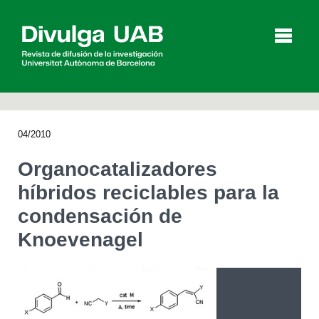
p
a
l
04/2010
Artículos
Entrevistas
Vídeos
Organocatalizadores
híbridos reciclables para la
condensación de
Agenda
Knoevenagel
English
Català
BUSCAR