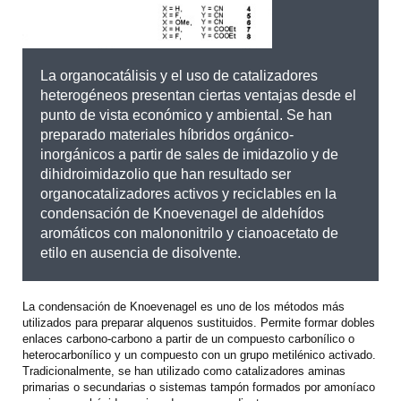
La organocatálisis y el uso de catalizadores
heterogéneos presentan ciertas ventajas desde el
punto de vista económico y ambiental. Se han
preparado materiales híbridos orgánico-
inorgánicos a partir de sales de imidazolio y de
dihidroimidazolio que han resultado ser
organocatalizadores activos y reciclables en la
condensación de Knoevenagel de aldehídos
aromáticos con malononitrilo y cianoacetato de
etilo en ausencia de disolvente.
La condensación de Knoevenagel es uno de los métodos más
utilizados para preparar alquenos sustituidos. Permite formar dobles
enlaces carbono-carbono a partir de un compuesto carbonílico o
heterocarbonílico y un compuesto con un grupo metilénico activado.
Tradicionalmente, se han utilizado como catalizadores aminas
primarias o secundarias o sistemas tampón formados por amoníaco