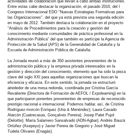
actividades de colaboración que llevan a cabo ambas instituciones.
Entre estas cabe destacar la organización, el pasado 2010, del I
Congreso Internacional EDO "Nuevas Estrategias Formativas para
las Organizaciones", del que ya está prevista una segunda edición
en mayo de 2012. También destaca la colaboración en el proyecto
"Análisis de Procedimientos para la creación y gestión del
conocimiento mediante comunidades de práctica profesional en la
Administración Pública" del que también es partícipe la Agencia de
Protección de la Salud (APS) de la Generalidad de Cataluña y la
Escuela de Administración Pública de Cataluña.
La Jornada reunió a más de 350 asistentes provenientes de la
administración pública y la empresa privada interesados ​​en la
gestión y dirección del conocimiento, elemento que ha sido la pieza
clave del siglo XXI para aquellas organizaciones que buscan la
eficiencia y eficacia. En este sentido, la jornada se estructuró
alrededor de una mesa redonda, coordinada por Cristina García
Revaliente (Directora de Formación de AEFOL / Expolearning) en la
que participaron ponentes provenientes de empresas de reconocido
prestigio nacional e internacional. Podemos hablar, así, de Cristina
Rodríguez-morcón Enríquez (Uria & Menéndez); Laura Casado
Alarcón (Cuatrecasas, Gonçalves Pereira); Josep Palet Pujol
(Deloitte); María Salamero Sansalvadó (ADN-Agbar); Andrés Bauzá
Ortúñez (Asepeyo) y Javier Perera de Gregorio y José Miguel
Tudela Olivares (Enagás).