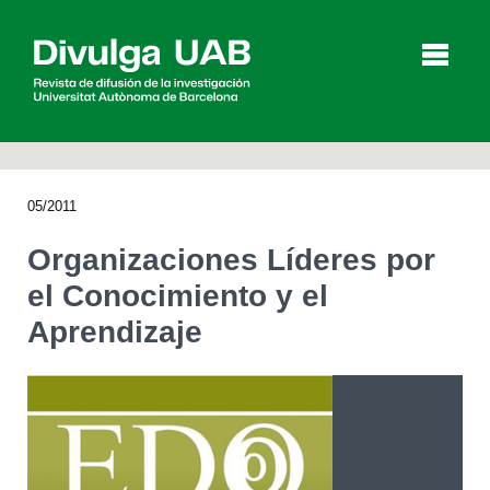
p
a
l
05/2011
Artículos
Entrevistas
Vídeos
Organizaciones Líderes por
el Conocimiento y el
Aprendizaje
Agenda
English
Català
BUSCAR