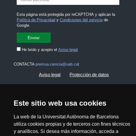
Esta página está protegida por reCAPTCHA y aplican la
Política de Privacidad
y
Condiciones del servicio
de
Google.
He leído y acepto el
Aviso legal
CONTACTA
premsa.ciencia@uab.cat
Aviso legal
Protección de datos
Sobre el web
Accesibilidad web
Este sitio web usa cookies
Mapa del web UAB
La web de la Universitat Autònoma de Barcelona
utiliza cookies propias y de terceros con fines técnicos
2026 Divulga UAB - Commons Reconocimiento -
No Comercial (CC BY NC) - ISSN: 2014-6388
y analíticos. Si desea más información, acceda a