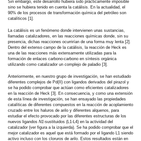
Sin embargo, este desarrollo hubiera sido prácticamente imposible
sino se hubiera tenido en cuenta la catálisis. En la actualidad, el
90% de los procesos de transformación química del petróleo son
catalíticos [1].
La catálisis es un fenómeno donde intervienen unas sustancias,
llamadas catalizadores, en las reacciones químicas donde, sin su
presencia, dichas reacciones ocurrirían de una forma muy lenta [2].
Dentro del extenso campo de la catálisis, la reacción de Heck es
una de las reacciones más extensamente utilizadas para la
formación de enlaces carbono-carbono en síntesis orgánica
utilizando como catalizador un complejo de paladio [3].
Anteriormente, en nuestro grupo de investigación, se han estudiado
diferentes complejos de Pd(II) con ligandos derivados del pirazol y
se ha podido comprobar que actúan como eficientes catalizadores
en la reacción de Heck [3]. En consecuencia, y como una extensión
de esta línea de investigación, se han ensayado las propiedades
catalíticas de diferentes compuestos en la reacción de acoplamiento
cruzado entre los haluros de arilo y diferentes alquenos, para
estudiar el efecto provocado por las diferentes estructuras de los
nuevos ligandos
N1
-sustituidos (L1-L4) en la actividad del
catalizador (ver figura a la izquierda). Se ha podido comprobar que el
mejor catalizador es aquel que está formado por el ligando L1 siendo
activo incluso con los cloruros de arilo. Estos resultados están en