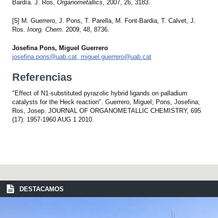
Bardía. J. Ros,
Organometallics
, 2007, 26, 3183.
[5] M. Guerrero, J. Pons, T. Parella, M. Font-Bardia, T. Calvet, J.
Ros.
Inorg. Chem
. 2009, 48, 8736.
Josefina Pons, Miguel Guerrero
josefina.pons@uab.cat, miguel.guerrero@uab.cat
Referencias
"Effect of N1-substituted pyrazolic hybrid ligands on palladium
catalysts for the Heck reaction". Guerrero, Miguel; Pons, Josefina;
Ros, Josep. JOURNAL OF ORGANOMETALLIC CHEMISTRY, 695
(17): 1957-1960 AUG 1 2010.
DESTACAMOS