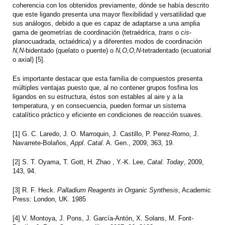
coherencia con los obtenidos previamente, dónde se había descrito
que este ligando presenta una mayor flexibilidad y versatilidad que
sus análogos, debido a que es capaz de adaptarse a una amplia
gama de geometrías de coordinación (tetraédrica,
trans
o
cis
-
planocuadrada, octaédrica) y a diferentes modos de coordinación
N,N
-bidentado (quelato o puente) o
N,O,O,N
-tetradentado (ecuatorial
o axial) [5].
Es importante destacar que esta familia de compuestos presenta
múltiples ventajas puesto que, al no contener grupos fosfina los
ligandos en su estructura, éstos son estables al aire y a la
temperatura, y en consecuencia, pueden formar un sistema
catalítico práctico y eficiente en condiciones de reacción suaves.
[1] G. C. Laredo, J. O. Marroquin, J. Castillo, P. Perez-Romo, J.
Navarrete-Bolaños,
Appl
.
Catal
. A. Gen., 2009, 363, 19.
[2] S. T. Oyama, T. Gott, H. Zhao , Y.-K. Lee,
Catal. Today
, 2009,
143, 94.
[3] R. F. Heck.
Palladium Reagents in Organic Synthesis
, Academic
Press: London, UK. 1985
[4] V. Montoya, J. Pons, J. García-Antón, X. Solans, M. Font-