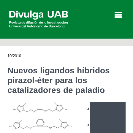
p
a
l
10/2010
Artículos
Entrevistas
Vídeos
Nuevos ligandos híbridos
pirazol-éter para los
catalizadores de paladio
Agenda
English
Català
BUSCAR