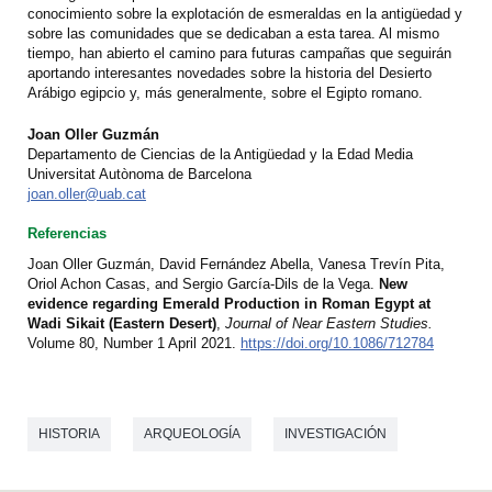
conocimiento sobre la explotación de esmeraldas en la antigüedad y
sobre las comunidades que se dedicaban a esta tarea. Al mismo
tiempo, han abierto el camino para futuras campañas que seguirán
aportando interesantes novedades sobre la historia del Desierto
Arábigo egipcio y, más generalmente, sobre el Egipto romano.
Joan Oller Guzmán
Departamento de Ciencias de la Antigüedad y la Edad Media
Universitat Autònoma de Barcelona
joan.oller@uab.cat
Referencias
Joan Oller Guzmán, David Fernández Abella, Vanesa Trevín Pita,
Oriol Achon Casas, and Sergio García-Dils de la Vega.
New
evidence regarding Emerald Production in Roman Egypt at
Wadi Sikait (Eastern Desert)
,
Journal of Near Eastern Studies.
Volume 80, Number 1 April 2021.
https://doi.org/10.1086/712784
HISTORIA
ARQUEOLOGÍA
INVESTIGACIÓN