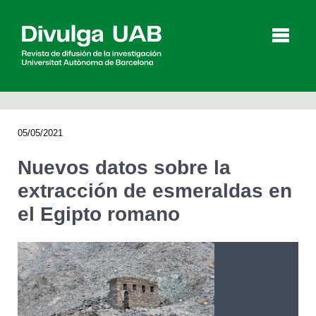
p
a
l
05/05/2021
Artículos
Entrevistas
Vídeos
Nuevos datos sobre la
extracción de esmeraldas en
el Egipto romano
Agenda
English
Català
BUSCAR