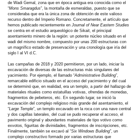
de Wadi Gemal, zona que en época antigua era conocida como el
“
Mons Smaragdus
”, la montaña de esmeraldas, puesto que se
consideraba que era la única zona de obtención de este valioso
recurso dentro del Imperio Romano. Concretamente, el artículo que
hemos publicado recientemente en
Journal of Near Eastern Studies
se centra en el estudio arqueológico de Sikait, el principal
asentamiento minero de la región: un potente núcleo situado en el
wadi del mismo nombre, compuesto por unas 200 estructuras con
un magnífico estado de preservación y una cronología que iría del
siglo I al VI d.C.
Las campañas de 2018 y 2020 permitieron, por un lado, iniciar la
excavación de diversas de las estructuras más singulares del
yacimiento. Por ejemplo, el llamado “
Administrative Building
”,
remarcable edificio situado en el acceso del yacimiento y del cual
se determinó que, en realidad, era un templo, a partir del hallazgo de
materiales rituales como estatuillas votivas, ofrendas de monedas,
fragmentos de pebeteros, etc. En segundo lugar, se inició la
excavación del complejo religioso más grande del asentamiento, el
“
Large Temple
”, un templo excavado en la roca con una nave central
y dos capillas laterales, del cual se pudo recuperar el acceso, el
pavimento original y abundantes materiales de tipo votivo como
exvotos, figuritas de divinidades, fragmentos de inscripciones, etc.
Finalmente, también se excavó al “
Six Windows Building
”, un
complejo constructivo formado por varias estructuras que