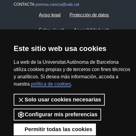
CONTACTA
premsa.ciencia@uab.cat
Aviso legal
Protección de datos
Sobre el web
Accesibilidad web
Mapa del web UAB
Este sitio web usa cookies
La web de la Universitat Autònoma de Barcelona
2026 Divulga UAB - Commons Reconocimiento -
utiliza cookies propias y de terceros con fines técnicos
No Comercial (CC BY NC) - ISSN: 2014-6388
y analíticos. Si desea más información, acceda a
View low-bandwidth version
nuestra
política de cookies
.
Solo usar cookies necesarias
Configurar mis preferencias
Permitir todas las cookies