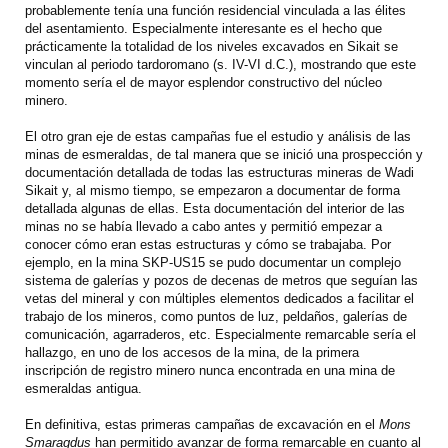
probablemente tenía una función residencial vinculada a las élites
del asentamiento. Especialmente interesante es el hecho que
prácticamente la totalidad de los niveles excavados en Sikait se
vinculan al periodo tardoromano (s. IV-VI d.C.), mostrando que este
momento sería el de mayor esplendor constructivo del núcleo
minero.
El otro gran eje de estas campañas fue el estudio y análisis de las
minas de esmeraldas, de tal manera que se inició una prospección y
documentación detallada de todas las estructuras mineras de Wadi
Sikait y, al mismo tiempo, se empezaron a documentar de forma
detallada algunas de ellas. Esta documentación del interior de las
minas no se había llevado a cabo antes y permitió empezar a
conocer cómo eran estas estructuras y cómo se trabajaba. Por
ejemplo, en la mina SKP-US15 se pudo documentar un complejo
sistema de galerías y pozos de decenas de metros que seguían las
vetas del mineral y con múltiples elementos dedicados a facilitar el
trabajo de los mineros, como puntos de luz, peldaños, galerías de
comunicación, agarraderos, etc. Especialmente remarcable sería el
hallazgo, en uno de los accesos de la mina, de la primera
inscripción de registro minero nunca encontrada en una mina de
esmeraldas antigua.
En definitiva, estas primeras campañas de excavación en el
Mons
Smaragdus
han permitido avanzar de forma remarcable en cuanto al