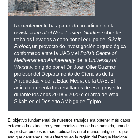
Recientemente ha aparecido un artículo en la
revista
Journal of Near Eastern Studies
sobre los
trabajos llevados a cabo por el equipo del
Sikait
Project
, un proyecto de investigación arqueológica
conformado entre la UAB y el
Polish Centre of
Mediterranean Archaeology
de la
University of
Warsaw
, dirigido por el Dr. Joan Oller Guzmán,
profesor del Departamento de Ciencias de la
Antigüedad y de la Edad Media de la UAB. El
artículo presenta los resultados de este proyecto
durante los años 2018 y 2020 e el área de Wadi
Sikait, en el Desierto Arábigo de Egipto.
El objetivo fundamental de nuestros trabajos era obtener más datos
entorno a la extracción y comercialización de la esmeralda, una de
las piedras preciosas más codiciadas en el mundo antiguo. Es por
eso que centramos los esfuerzos en la región del Parque Nacional