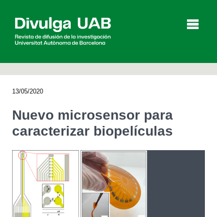
p
a
l
13/05/2020
Artículos
Entrevistas
Vídeos
Nuevo microsensor para
caracterizar biopelículas
Agenda
English
Català
BUSCAR