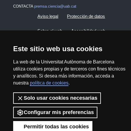
CONTACTA
premsa.ciencia@uab.cat
Aviso legal
Protección de datos
Sobre el web
Accesibilidad web
Mapa del web UAB
Este sitio web usa cookies
La web de la Universitat Autònoma de Barcelona
2026 Divulga UAB - Commons Reconocimiento -
utiliza cookies propias y de terceros con fines técnicos
No Comercial (CC BY NC) - ISSN: 2014-6388
y analíticos. Si desea más información, acceda a
View low-bandwidth version
nuestra
política de cookies
.
Solo usar cookies necesarias
Configurar mis preferencias
Permitir todas las cookies