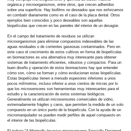
orgánica y microorganismos, entre otros, que crecen adheridos
sobre una superficie. Hay biofilms no deseados que nos esforzamos
en combatir diariamente como es el caso de la placa dental. Otros
ejemplos bien conocidos y poco deseables son aquellas
biopelículas que crecen en las paredes del interior de un desagüe.
En el campo del tratamiento de residuos se utilizan
microorganismos para eliminar compuestos indeseables de las
aguas residuales o de corrientes gaseosas contaminados. Pero en
este caso el crecimiento de estos cultivos en forma de biopelículas
en biorreactores es una alternativa muy interesante para obtener
sistemas de tratamiento eficientes, robustos y compactos. Para un
buen diseño y operación de estos biorreactores hay que entender
cómo son, cómo se forman y cómo evolucionan estas biopelículas.
Estas biopelículas tienen a menudo espesores inferiores a unos
pocos milímetros, incluso inferior a unos cientos de micras por lo
que los microsensores son herramientas muy interesantes para el
estudio y la caracterización de estos sistemas biológicos.
Generalmente se utilizan microsensores comerciales de vidrio,
extremadamente frágiles y caros, que permiten la medida de un solo
compuesto en un único punto de la biopelícula. Con la ayuda de un
micromanipulador se pueden medir perfiles de aquel compuesto en
el interior de las biopelículas.
El trabajo "A Minimally Invasive microsensores Specially Designed