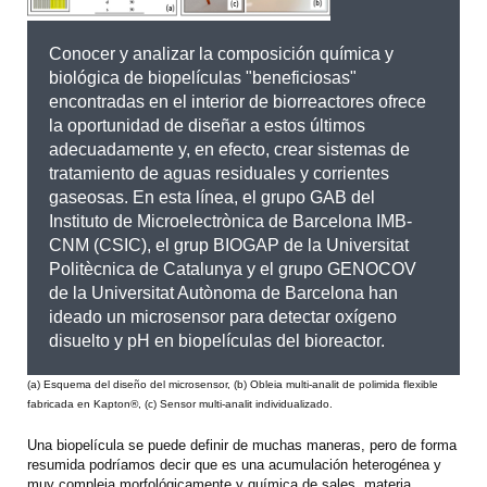
Conocer y analizar la composición química y
biológica de biopelículas "beneficiosas"
encontradas en el interior de biorreactores ofrece
la oportunidad de diseñar a estos últimos
adecuadamente y, en efecto, crear sistemas de
tratamiento de aguas residuales y corrientes
gaseosas. En esta línea, el grupo GAB del
Instituto de Microelectrònica de Barcelona IMB-
CNM (CSIC), el grup BIOGAP de la Universitat
Politècnica de Catalunya y el grupo GENOCOV
de la Universitat Autònoma de Barcelona han
ideado un microsensor para detectar oxígeno
disuelto y pH en biopelículas del bioreactor.
(a) Esquema del diseño del microsensor, (b) Obleia multi-analit de polimida flexible
fabricada en Kapton®, (c) Sensor multi-analit individualizado.
Una biopelícula se puede definir de muchas maneras, pero de forma
resumida podríamos decir que es una acumulación heterogénea y
muy compleja morfológicamente y química de sales, materia