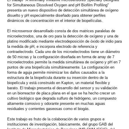
for Simultaneous Dissolved Oxygen and pH Biofilm Profiling"
presenta un nuevo dispositivo de detección simultánea de oxígeno
disuelto y pH especialmente diseñado para obtener perfiles
dinámicos de concentración en el interior de biopelículas.
El microsensor desarrollado consta de dos matrices paralelas de
microelectrodos, una de oro para la detección de oxígeno y una de
platino modificado mediante electrodeposición de óxido de iridio para
la medida de pH, e incorpora electrodo de referencia y
contraelectrodo. Cada uno de los microelectrodos tiene un diámetro
de 50 micras y la configuración diseñada en forma de array de 7
microelectrodos permite la medida simultánea de oxígeno y pH en 7
puntos de una biopelícula simultáneamente. La configuración en
forma de aguja permite minimizar los daños causados ​​a la
estructura de la biopelícula durante su inserción dentro de la
biopelícula y está construido en Kapton, un material flexible y
barato. El trabajo presenta el desarrollo del sensor y su validación
en un biorreactor de placa plana en el que se ha hecho crecer un
cultivo biológico que degrada sulfuro de hidrógeno, un compuesto
altamente corrosivo y odorante presente en muchas aguas
residuales y corrientes gaseosas como el biogás.
Este trabajo es fruto de la colaboración de varios grupos e
instituciones de investigación, básicamente, del grupo GAB del