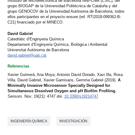
Instituto de Microelectrónica de Barcelona IMB-CNM (CSIC), del
grupo BIOGAP de la Universidad Politécnica de Cataluña y del
grupo GENOCOV de la Universidad Autónoma de Barcelona, ​​todos
ellos participantes en el proyecto ensure (ref. RTI2018-099362-B-
C21) financiado por el MINECO.
David Gabriel
Catedràtic d’Enginyeria Química
Departament d’Enginyeria Química, Biològica i Ambiental
Universitat Autònoma de Barcelona
david.gabriel@uab.cat
Referencias
Xavier Guimerà, Ana Moya, Antonio David Dorado, Xavi Illa, Rosa
Villa, David Gabriel, Xavier Gamisans, Gemma Gabriel (2019).
A
Minimally Invasive Microsensor Specially Designed for
Simultaneous Dissolved Oxygen and pH Biofilm Profiling.
Sensors.
Nov; 19(21): 4747
doi:
10.3390/s19214747
INGENIERÍA QUÍMICA
INVESTIGACIÓN