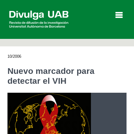
p
a
l
10/2006
Artículos
Entrevistas
Vídeos
Nuevo marcador para
detectar el VIH
Agenda
English
Català
BUSCAR