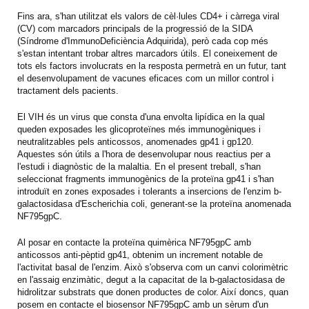
Fins ara, s'han utilitzat els valors de cèl·lules CD4+ i càrrega viral
(CV) com marcadors principals de la progressió de la SIDA
(Síndrome d'ImmunoDeficiència Adquirida), però cada cop més
s'estan intentant trobar altres marcadors útils. El coneixement de
tots els factors involucrats en la resposta permetrà en un futur, tant
el desenvolupament de vacunes eficaces com un millor control i
tractament dels pacients.
El VIH és un virus que consta d'una envolta lipídica en la qual
queden exposades les glicoproteïnes més immunogèniques i
neutralitzables pels anticossos, anomenades gp41 i gp120.
Aquestes són útils a l'hora de desenvolupar nous reactius per a
l'estudi i diagnòstic de la malaltia. En el present treball, s'han
seleccionat fragments immunogènics de la proteïna gp41 i s'han
introduït en zones exposades i tolerants a insercions de l'enzim b-
galactosidasa d'Escherichia coli, generant-se la proteïna anomenada
NF795gpC.
Al posar en contacte la proteïna quimèrica NF795gpC amb
anticossos anti-pèptid gp41, obtenim un increment notable de
l'activitat basal de l'enzim. Això s'observa com un canvi colorimètric
en l'assaig enzimàtic, degut a la capacitat de la b-galactosidasa de
hidrolitzar substrats que donen productes de color. Així doncs, quan
posem en contacte el biosensor NF795gpC amb un sèrum d'un