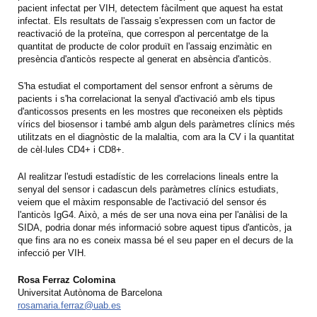
pacient infectat per VIH, detectem fàcilment que aquest ha estat
infectat. Els resultats de l'assaig s'expressen com un factor de
reactivació de la proteïna, que correspon al percentatge de la
quantitat de producte de color produït en l'assaig enzimàtic en
presència d'anticòs respecte al generat en absència d'anticòs.
S'ha estudiat el comportament del sensor enfront a sèrums de
pacients i s'ha correlacionat la senyal d'activació amb els tipus
d'anticossos presents en les mostres que reconeixen els pèptids
vírics del biosensor i també amb algun dels paràmetres clínics més
utilitzats en el diagnòstic de la malaltia, com ara la CV i la quantitat
de cèl·lules CD4+ i CD8+.
Al realitzar l'estudi estadístic de les correlacions lineals entre la
senyal del sensor i cadascun dels paràmetres clínics estudiats,
veiem que el màxim responsable de l'activació del sensor és
l'anticòs IgG4. Això, a més de ser una nova eina per l'anàlisi de la
SIDA, podria donar més informació sobre aquest tipus d'anticòs, ja
que fins ara no es coneix massa bé el seu paper en el decurs de la
infecció per VIH.
Rosa Ferraz Colomina
Universitat Autònoma de Barcelona
rosamaria.ferraz@uab.es