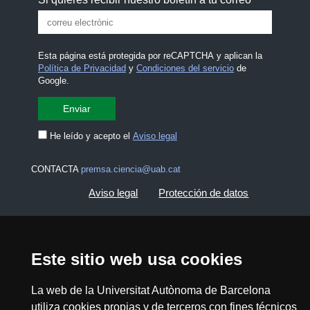
Esta página está protegida por reCAPTCHA y aplican la
Política de Privacidad
y
Condiciones del servicio
de
Google.
He leído y acepto el
Aviso legal
CONTACTA
premsa.ciencia@uab.cat
Aviso legal
Protección de datos
Sobre el web
Accesibilidad web
Este sitio web usa cookies
Mapa del web UAB
La web de la Universitat Autònoma de Barcelona
2026 Divulga UAB - Commons Reconocimiento -
utiliza cookies propias y de terceros con fines técnicos