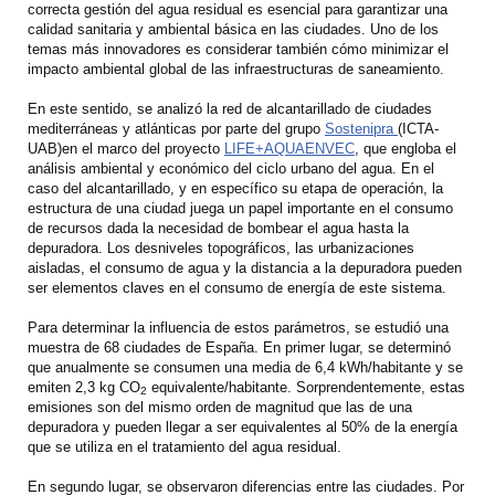
correcta gestión del agua residual es esencial para garantizar una
calidad sanitaria y ambiental básica en las ciudades. Uno de los
temas más innovadores es considerar también cómo minimizar el
impacto ambiental global de las infraestructuras de saneamiento.
En este sentido, se analizó la red de alcantarillado de ciudades
mediterráneas y atlánticas por parte del grupo
Sostenipra
(ICTA-
UAB)en el marco del proyecto
LIFE+AQUAENVEC
, que engloba el
análisis ambiental y económico del ciclo urbano del agua. En el
caso del alcantarillado, y en específico su etapa de operación, la
estructura de una ciudad juega un papel importante en el consumo
de recursos dada la necesidad de bombear el agua hasta la
depuradora. Los desniveles topográficos, las urbanizaciones
aisladas, el consumo de agua y la distancia a la depuradora pueden
ser elementos claves en el consumo de energía de este sistema.
Para determinar la influencia de estos parámetros, se estudió una
muestra de 68 ciudades de España. En primer lugar, se determinó
que anualmente se consumen una media de 6,4 kWh/habitante y se
emiten 2,3 kg CO
equivalente/habitante. Sorprendentemente, estas
2
emisiones son del mismo orden de magnitud que las de una
depuradora y pueden llegar a ser equivalentes al 50% de la energía
que se utiliza en el tratamiento del agua residual.
En segundo lugar, se observaron diferencias entre las ciudades. Por