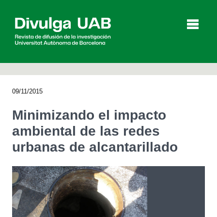
p
a
l
09/11/2015
Artículos
Entrevistas
Vídeos
Minimizando el impacto
ambiental de las redes
urbanas de alcantarillado
Agenda
English
Català
BUSCAR