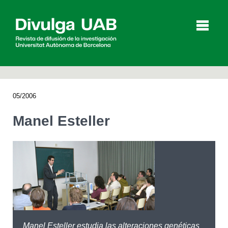
p
a
l
05/2006
Artículos
Entrevistas
Vídeos
Manel Esteller
Agenda
English
Català
BUSCAR
Manel Esteller estudia las alteraciones genéticas