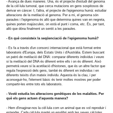
- Avança de dues maneres. Una, és el projecte d'estudi del genoma
de la cèl·lula tumoral, que cerca mutacions en gens sospitosos de
derivar en càncer. I, l'altra, el projecte de l'epigenoma humà: estudiar
alteracions de la metilació al genoma. Per a mi, el genoma són
paraules i l'epigenoma és allò que determina quines van en negreta,
quines porten majúscules, on està el punt i coma, etc. És, per tant,
allò que dóna finalment un sentit a les paraules.
- En què consisteix la seqüenciació de l'epigenoma humà?
- Es fa a través d'un consorci internacional que està format entre
laboratoris d'Europa, dels Estats Units i d'Austràlia. Estem buscant
un patró de metilació del DNA: comparar diferents individus i veure
si la metilació del DNA és diferent entre ells i on és diferent. Això
permetrà veure si la acetilació d'histones, que és un altre factor que
regula l'expressió dels gens, també és diferent en individus i en
diferents teixits d'un mateix individu. Aquesta és la clau, i per
aconseguir-ho, l'element bàsic és tenir moltes mostres per poder
compartir-les entre tots els laboratoris.
- Vostè estudia les alteracions genètiques de les malalties. Per
què els gens actuen d'aquesta manera?
- Hem d'imaginar-nos la cèl·lula com un animal que es vol reproduir i
estendre. Cada cèl·lula manté un equilibri amb les seves cèl·lules