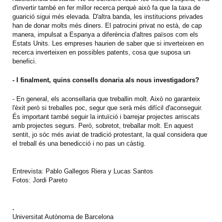
d'invertir també en fer millor recerca perquè això fa que la taxa de
guarició sigui més elevada. D'altra banda, les institucions privades
han de donar molts més diners. El patrocini privat no està, de cap
manera, impulsat a Espanya a diferència d'altres països com els
Estats Units. Les empreses haurien de saber que si inverteixen en
recerca inverteixen en possibles patents, cosa que suposa un
benefici.
- I finalment, quins consells donaria als nous investigadors?
- En general, els aconsellaria que treballin molt. Això no garanteix
l'èxit però si treballes poc, segur que serà més difícil d'aconseguir.
És important també seguir la intuïció i barrejar projectes arriscats
amb projectes segurs. Però, sobretot, treballar molt. En aquest
sentit, jo sóc més aviat de tradició protestant, la qual considera que
el treball és una benedicció i no pas un càstig.
Entrevista: Pablo Gallegos Riera y Lucas Santos
Fotos: Jordi Pareto
.
Universitat Autònoma de Barcelona