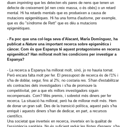
diuen
imprinting
que les detecten els pares de nens que tenen un
defecte de creixement (el nen creix massa, o és obès) o un retard
mental. Hi ha retards mentals que es produeixen a causa de
mutacions epigenètiques. Hi ha una forma d'autisme, per exemple,
que es diu "síndrome de Rett" que es déu a mutacions
epigenètiques.
- Fa poc que una col·lega seva d'Alacant, María Domínguez, ha
publicat a
Nature
una important recerca sobre epigenètica i
càncer. Com és que Espanya té aquest protagonisme en recerca
epigenètica? Han millorat molt les condicions per investigar a
Espanya?
- La recerca a Espanya ha millorat molt, sinó, jo no hauria tornat.
Però encara falta molt per fer. El pressupost de recerca és de l'1% i
s'ha de doblar, segur, fins al 2%; no costaria res. S'han d'estabilitzar
els contractes dels investigadors i s'ha de promoure la
competitivitat, per a que els millors investigadors siguin
recompensats. Com? Més premis, i sobretot més diners per fer
recerca. La situació ha millorat, però ha de millorar molt més. Hem
de donar un gran salt. Des de la transició política, aquest país s'ha
enriquit i aquests diners s'han de dedicar, en part, a recursos
científics.
Una societat que inverteix en recerca, inverteix en la qualitat de
l'assistència sanitària. No és suficient reduir les llistes d'espera; s'ha