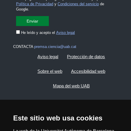
Política de Privacidad
y
Condiciones del servicio
de
Google.
He leído y acepto el
Aviso legal
CONTACTA
premsa.ciencia@uab.cat
Aviso legal
Protección de datos
Sobre el web
Accesibilidad web
Mapa del web UAB
2026 Divulga UAB - Commons Reconocimiento -
No Comercial (CC BY NC) - ISSN: 2014-6388
Este sitio web usa cookies
View low-bandwidth version