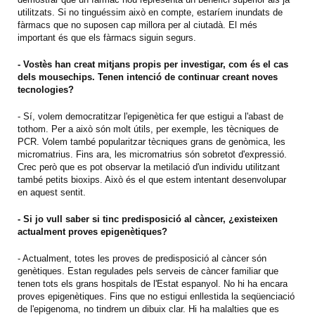
utilitzats. Si no tinguéssim això en compte, estaríem inundats de
fàrmacs que no suposen cap millora per al ciutadà. El més
important és que els fàrmacs siguin segurs.
- Vostès han creat mitjans propis per investigar, com és el cas
dels mousechips. Tenen intenció de continuar creant noves
tecnologies?
- Sí, volem democratitzar l'epigenètica fer que estigui a l'abast de
tothom. Per a això són molt útils, per exemple, les tècniques de
PCR. Volem també popularitzar tècniques grans de genòmica, les
micromatrius. Fins ara, les micromatrius són sobretot d'expressió.
Crec però que es pot observar la metilació d'un individu utilitzant
també petits bioxips. Això és el que estem intentant desenvolupar
en aquest sentit.
- Si jo vull saber si tinc predisposició al càncer, ¿existeixen
actualment proves epigenètiques?
- Actualment, totes les proves de predisposició al càncer són
genètiques. Estan regulades pels serveis de càncer familiar que
tenen tots els grans hospitals de l'Estat espanyol. No hi ha encara
proves epigenètiques. Fins que no estigui enllestida la seqüenciació
de l'epigenoma, no tindrem un dibuix clar. Hi ha malalties que es