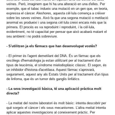
veïnes. Però, imaginem que hi ha una alteració en una d'elles. Per
exemple, que el tabac indueix una mutació en un gen que, en teoria,
expressa el càncer. Aleshores, aquesta cèl·lula comença a créixer
sobre les seves veïnes. Això fa que una segona mutació o metilació
anormal es produeixi i una segona cèl·lula creixi encara més que la
primera. El procés es va reproduint i reproduint, i la cèl·lula,
evidentment, no té capacitat per pensar que això acabarà matant el
seu ambient i no podrà sobreviure.
- S'utilitzen ja els fàrmacs que han desenvolupat vostès?
- El primer és l'agent demetilant del DNA. És un fàrmac que els
oncòlegs d'hematologia ja estan utilitzant per al tractament d'un
tipus de leucèmia, el síndrome mielodisplàsic clàssic. El segon, és
un inhibidor d'histona d'acetilasa. Aquest fàrmac s'aprovarà,
segurament, aquest any als Estats Units per al tractament d'un tipus
de linfoma, que és un tumor dels ganglis linfàtics.
- La seva investigació bàsica, té una aplicació pràctica molt
directa?
- La meitat del nostre laboratori és molt bàsic: intenta descobrir per
què sorgeix el càncer i els seus mecanismes. L'altra meitat intenta
aplicar aquestes investigacions al coneixement pràctic. Per