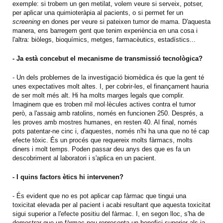
exemple: si trobem un gen metilat, volem veure si serveix, potser,
per aplicar una quimioteràpia al pacients, o si permet fer un
screening
en dones per veure si pateixen tumor de mama. D'aquesta
manera, ens barregem gent que tenim experiència en una cosa i
l'altra: biòlegs, bioquímics, metges, farmacèutics, estadístics...
- Ja està concebut el mecanisme de transmissió tecnològica?
- Un dels problemes de la investigació biomèdica és que la gent té
unes expectatives molt altes. I, per cobrir-les, el finançament hauria
de ser molt més alt. Hi ha molts marges legals que complir.
Imaginem que es troben mil mol·lècules actives contra el tumor
però, a l'assaig amb ratolins, només en funcionen 250. Després, a
les proves amb mostres humanes, en resten 40. Al final, només
pots patentar-ne cinc i, d'aquestes, només n'hi ha una que no té cap
efecte tòxic. És un procés que requereix molts fàrmacs, molts
diners i molt temps. Poden passar deu anys des que es fa un
descobriment al laboratori i s'aplica en un pacient.
- I quins factors ètics hi intervenen?
- És evident que no es pot aplicar cap fàrmac que tingui una
toxicitat elevada per al pacient i acabi resultant que aquesta toxicitat
sigui superior a l'efecte positiu del fàrmac. I, en segon lloc, s'ha de
demostrar que un fàrmac nou representa un benefici superior als ja