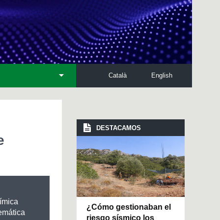
Català
English
DESTACAMOS
e
ímica
¿Cómo gestionaban el
temática
riesgo sísmico los