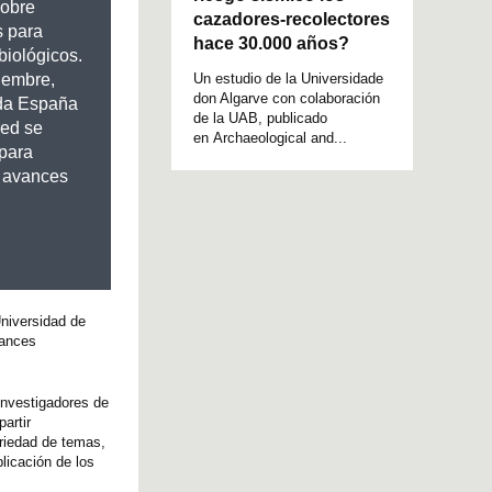
obre
cazadores-recolectores
s para
hace 30.000 años?
biológicos.
Un estudio de la Universidade
iembre,
don Algarve con colaboración
oda España
de la UAB, publicado
red se
en Archaeological and...
 para
s avances
niversidad de
vances
investigadores de
artir
ariedad de temas,
licación de los