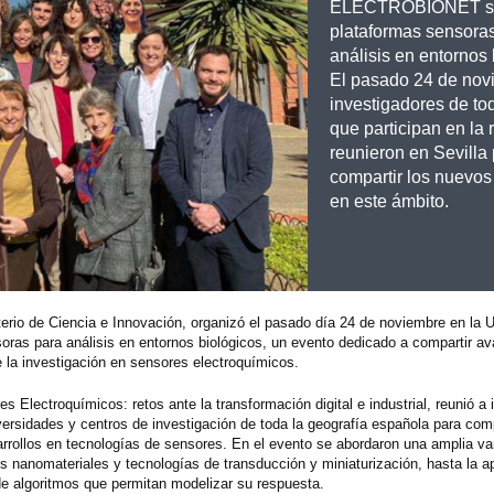
ELECTROBIONET s
plataformas sensora
análisis en entornos 
El pasado 24 de nov
investigadores de t
que participan en la 
reunieron en Sevilla
compartir los nuevo
en este ámbito.
io de Ciencia e Innovación, organizó el pasado día 24 de noviembre en la U
soras para análisis en entornos biológicos, un evento dedicado a compartir a
 la investigación en sensores electroquímicos.
ctroquímicos: retos ante la transformación digital e industrial, reunió a 
versidades y centros de investigación de toda la geografía española para comp
sarrollos en tecnologías de sensores. En el evento se abordaron una amplia v
 nanomateriales y tecnologías de transducción y miniaturización, hasta la ap
 de algoritmos que permitan modelizar su respuesta.