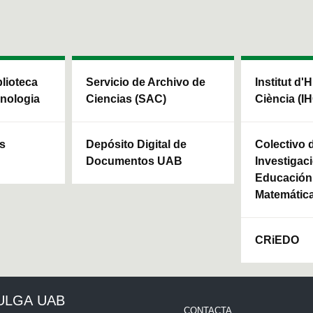
blioteca
Servicio de Archivo de
Institut d'H
cnologia
Ciencias (SAC)
Ciència (I
ls
Depósito Digital de
Colectivo 
Documentos UAB
Investigaci
Educación 
Matemátic
CRiEDO
ULGA UAB
CONTACTA