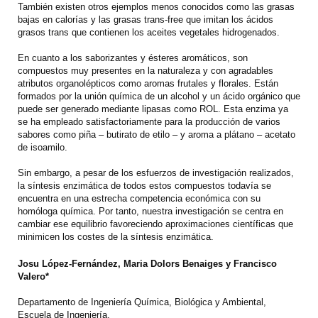
También existen otros ejemplos menos conocidos como las grasas
bajas en calorías y las grasas trans-free que imitan los ácidos
grasos trans que contienen los aceites vegetales hidrogenados.
En cuanto a los saborizantes y ésteres aromáticos, son
compuestos muy presentes en la naturaleza y con agradables
atributos organolépticos como aromas frutales y florales. Están
formados por la unión química de un alcohol y un ácido orgánico que
puede ser generado mediante lipasas como ROL. Esta enzima ya
se ha empleado satisfactoriamente para la producción de varios
sabores como piña – butirato de etilo – y aroma a plátano – acetato
de isoamilo.
Sin embargo, a pesar de los esfuerzos de investigación realizados,
la síntesis enzimática de todos estos compuestos todavía se
encuentra en una estrecha competencia económica con su
homóloga química. Por tanto, nuestra investigación se centra en
cambiar ese equilibrio favoreciendo aproximaciones científicas que
minimicen los costes de la síntesis enzimática.
Josu López-Fernández, Maria Dolors Benaiges y Francisco
Valero*
Departamento de Ingeniería Química, Biológica y Ambiental,
Escuela de Ingeniería.