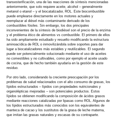
transesterificación, una de las reacciones de síntesis mencionadas
anteriormente, que solo requiere aceite, alcohol – generalmente
metanol o etanol – y el biocatalizador, ROL. Este biocombustible
puede emplearse directamente en los motores actuales y
reemplazar al diésel más contaminante derivado de los
combustibles fósiles. Sin embargo, los dos principales
inconvenientes de la síntesis de biodiésel son el precio de la enzima
y el problema ético de alimentos vs combustible. El primero de ellos
ha sido ampliamente estudiado y resuelto modificando la estructura
aminoacídica de ROL o inmovilizándola sobre soportes para dar
lugar a biocatalizadores más estables y reutilizables. El segundo
puede ser potencialmente solucionado mediante el uso de aceites
no comestibles y no cultivables, como por ejemplo el aceite usado
de cocina, que de hecho también ayudaría en la gestión de este
residuo.
Por otro lado, considerando la creciente preocupación por los
problemas de salud relacionados con el alto consumo de grasas, los
lípidos estructurados – lípidos con propiedades nutricionales y
organolépticas mejoradas – son potenciales productos. Estos
lípidos se obtienen modificando la composición de ácidos grasos
mediante reacciones catalizadas por lipasas como ROL. Algunos de
los lípidos estructurados más conocidos son los equivalentes de
manteca de cacao y los sustitutos de la grasa de leche materna,
que imitan las grasas naturales y escasas de su contraparte.