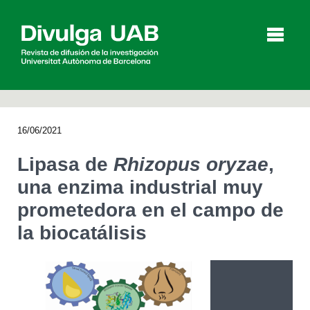
p
a
l
16/06/2021
Artículos
Entrevistas
Vídeos
Lipasa de
Rhizopus oryzae
,
una enzima industrial muy
prometedora en el campo de
Agenda
la biocatálisis
English
Català
BUSCAR