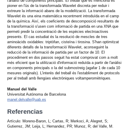
l'anàlisi de components principals. El treball que es menciona és
pioner en l'ús de la transformada Wavelet discreta per reduir i
extreure la informació abans de la modelització. La transformada
Wavelet és una eina matemàtica recentment introduïda en el camp
de la química. Així, els coeficients de descomposició resultants de
la transformació s'usen com informació de partida en una XNA que
permeti predir la concentració de les espècies electroactives
presents. El cas estudiat és la resolució de mescles de tres
aminoàcids oxidables: triptòfan, cisteïna i tirosina. S'han optimitzat
diferents detalls de la transformació Wavelet, aconseguint la
reducció de la informació de partida per un factor de 10. El
procediment en dos passos seguit ha estat comprovat com a molt
més eficient que la utilització d'informació reduïda a partir de l'anàlisi
en components principals o la del submostreig (agafar 1 de cada 10
mesures originals). L'interès del treball és l'establiment de protocols
per al treball amb llengües electròniques voltamperomètriques.
Manuel del Valle
Universitat Autònoma de Barcelona
manel.delvalle@uab.es
Referencias
Artículo: Moreno-Baron, L; Cartas, R; Merkoci, A; Alegret, S;
Gutierrez, JM; Leija, L; Hernandez, PR; Munoz, R; del Valle, M.