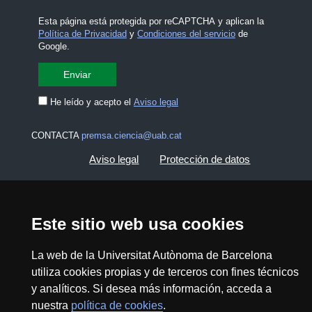
Esta página está protegida por reCAPTCHA y aplican la
Política de Privacidad
y
Condiciones del servicio
de
Google.
He leído y acepto el
Aviso legal
CONTACTA
premsa.ciencia@uab.cat
Aviso legal
Protección de datos
Sobre el web
Accesibilidad web
Este sitio web usa cookies
Mapa del web UAB
La web de la Universitat Autònoma de Barcelona
utiliza cookies propias y de terceros con fines técnicos
2026 Divulga UAB - Commons Reconocimiento -
No Comercial (CC BY NC) - ISSN: 2014-6388
y analíticos. Si desea más información, acceda a
nuestra
política de cookies
.
View low-bandwidth version