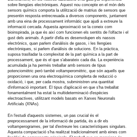
sobre llengües electròniques. Aquest nou concepte en el món dels
sensors químics comporta la utilització de matrius de sensors que
presentin resposta entrecreuada a diversos components, juntament
amb una eina de processament informàtic que ajudi a extreure la
informació cercada. Aquesta aproximació se la coneix com
bioinspirada, ja que és així com funcionen els sentits de l'olfacte i el
gust dels animals. A partir d'ella es desenvolupen els nassos
electrònics, quan parlem d'anàlisis de gasos, i les llengües
electròniques, si parlem d'anàlisis de solucions. En la pràctica,
suposa traslladar la complexitat de la part química a la part de
processament, que és el que s'abarateix cada dia. La experiència
acumulada ja ha permès treballar amb sensors de tipus
potenciomètric però també voltamperomètric, que són aquells que
proporcionen una ona electroquímica complerta de reducció o
oxidació, i que, per cada mostra, subministren una quantitat
d'informació important. El tipus d'aplicació en que s'ha treballat
fonamentalment ha estat la multideterminació d'espècies
electroactives, utilitzant models basats en Xarxes Neuronals
Artificials (XNAs).
En l'estudi d'aquests sistemes, un pas crucial és el
preprocessament de la informació de partida, és a dir els
voltamperogrames, per tal d'extreure les característiques singulars.
Aquesta compactació s'ha realitzat tradicionalment amb eines com