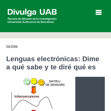
p
a
l
04/2006
Artículos
Entrevistas
Vídeos
Lenguas electrónicas: Dime
a qué sabe y te diré qué es
Agenda
English
Català
BUSCAR