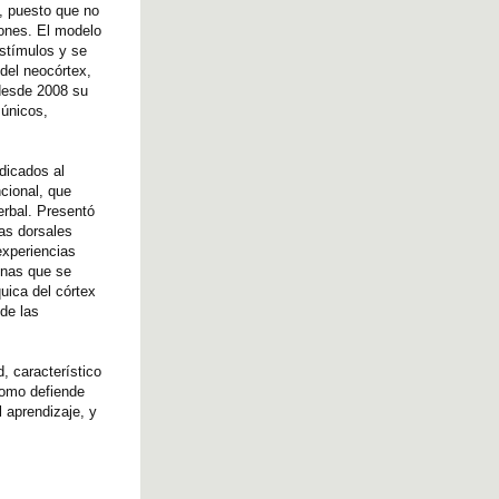
s, puesto que no
rones. El modelo
stímulos y se
del neocórtex,
 desde 2008 su
 únicos,
dicados al
cional, que
erbal. Presentó
as dorsales
experiencias
nas que se
uica del córtex
 de las
, característico
como defiende
 aprendizaje, y