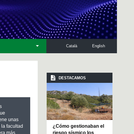
Català
English
DESTACAMOS
s
que
iene unas
¿Cómo gestionaban el
 la facultad
riesgo sísmico los
era más