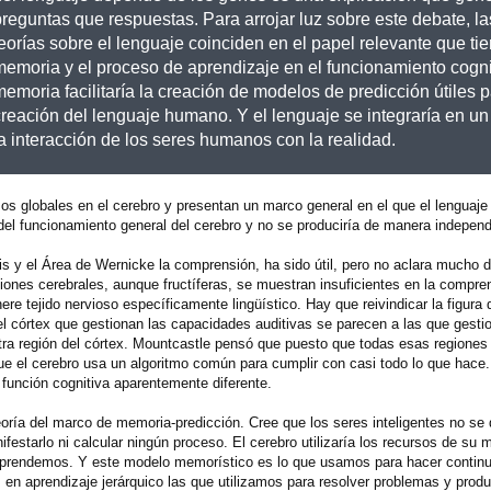
preguntas que respuestas. Para arrojar luz sobre este debate, 
eorías sobre el lenguaje coinciden en el papel relevante que tie
memoria y el proceso de aprendizaje en el funcionamiento cogni
emoria facilitaría la creación de modelos de predicción útiles p
creación del lenguaje humano. Y el lenguaje se integraría en u
 interacción de los seres humanos con la realidad.
s globales en el cerebro y presentan un marco general en el que el lenguaje 
 del funcionamiento general del cerebro y no se produciría de manera independ
xis y el Área de Wernicke la comprensión, ha sido útil, pero no aclara mucho 
iones cerebrales, aunque fructíferas, se muestran insuficientes en la compre
e tejido nervioso específicamente lingüístico. Hay que reivindicar la figura
córtex que gestionan las capacidades auditivas se parecen a las que gestion
 otra región del córtex. Mountcastle pensó que puesto que todas esas regiones
e el cerebro usa un algoritmo común para cumplir con casi todo lo que hace
función cognitiva aparentemente diferente.
ría del marco de memoria-predicción. Cree que los seres inteligentes no se 
ifestarlo ni calcular ningún proceso. El cerebro utilizaría los recursos de su
 aprendemos. Y este modelo memorístico es lo que usamos para hacer contin
n aprendizaje jerárquico las que utilizamos para resolver problemas y produ