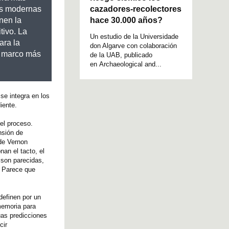
cazadores-recolectores
las modernas
hace 30.000 años?
nen la
tivo. La
Un estudio de la Universidade
ara la
don Algarve con colaboración
n marco más
de la UAB, publicado
en Archaeological and...
se integra en los
iente.
del proceso.
nsión de
 de Vernon
an el tacto, el
 son parecidas,
. Parece que
definen por un
 memoria para
uas predicciones
cir