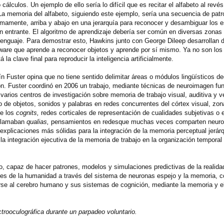
culos. Un ejemplo de ello sería lo difícil que es recitar el alfabeto al revé
a memoria del alfabeto, siguiendo este ejemplo, sería una secuencia de pat
mamente, arriba y abajo en una jerarquía para reconocer y desambiguar los e
ón entrante. El algoritmo de aprendizaje debería ser común en diversas zonas 
el lenguaje. Para demostrar esto, Hawkins junto con George Dileep desarrollan
tware que aprende a reconocer objetos y aprende por sí mismo. Ya no son los
clave final para reproducir la inteligencia artificialmente.
n Fuster opina que no tiene sentido delimitar áreas o módulos lingüísticos de
ón. Fuster coordinó en 2006 un trabajo, mediante técnicas de neuroimagen fun
varios centros de investigación sobre memoria de trabajo visual, auditiva y v
 de objetos, sonidos y palabras en redes concurrentes del córtex visual, zon
de los
cognits,
redes corticales de representación de cualidades subjetivas o 
 llamaban
qualias,
pensamientos en redesque muchas veces comparten neuro
explicaciones más sólidas para la integración de la memoria perceptual jerárq
e la integración ejecutiva de la memoria de trabajo en la organización temporal
o, capaz de hacer patrones, modelos y simulaciones predictivas de la realidad
les de la humanidad a través del sistema de neuronas espejo y la memoria, 
rse al cerebro humano y sus sistemas de cognición, mediante la memoria y el
trooculográfica durante un parpadeo voluntario.