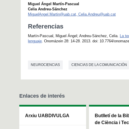
Miguel Ángel Martín-Pascual
Celia Andreu-Sánchez
MiguelAngel.Martin@uab.cat, Celia.Andreu@uab.cat
Referencias
Martín-Pascual, Miguel Ángel; Andreu-Sánchez, Celia.
La te
lenguaje
. Onomázein 28: 14-28. 2013. doi: 10.7764/onomaze
NEUROCIENCIAS
CIENCIAS DE LA COMUNICACIÓN
Enlaces de interés
Arxiu UABDIVULGA
Butlletí de la Bi
de Ciència i Te