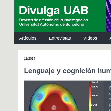
p
a
l
Artículos
Entrevistas
Vídeos
11/2014
Lenguaje y cognición hu
p