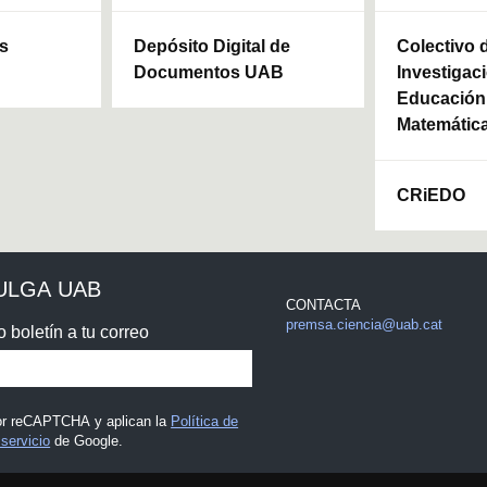
ls
Depósito Digital de
Colectivo 
Documentos UAB
Investigaci
Educación 
Matemátic
CRiEDO
ULGA UAB
CONTACTA
premsa.ciencia@uab.cat
o boletín a tu correo
por reCAPTCHA y aplican la
Política de
servicio
de Google.