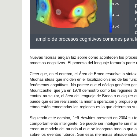
t
m
amplio de procesos cognitivos comunes para la
Nuevas teorías arrojan luz sobre cómo acontecen los proceso
procesos cognitivos. El proceso del lenguaje formaría parte
Creer que, en el cerebro, el Área de Broca resuelve la sinta
Muchas ideas que inciden en el localizacionismo de las func
fenómenos cognitivos. No parece que el código genético gener
Mountcastle, que ya en 1978 demostró cómo las regiones del 
control muscular, el área del lenguaje de Broca o cualquier
puede que estén realizando la misma operación y propuso qu
cómo están conectadas las regiones es lo que determina su 
Siguiendo este camino, Jeff Hawkins presentó en 2004 su teo
comportamiento inteligente. Se puede ser inteligente sin man
crear un modelo del mundo al que se incorpora todo lo que
sobre los eventos futuros. Son esas memorias almacenadas e