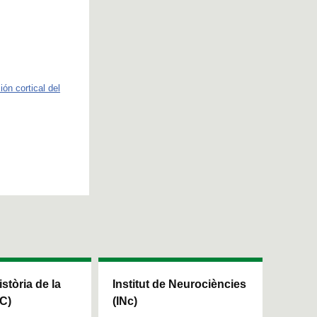
ón cortical del
istòria de la
Institut de Neurociències
HC)
(INc)