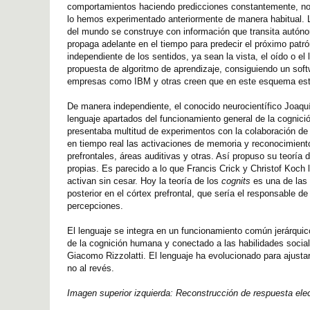
comportamientos haciendo predicciones constantemente, no cál
lo hemos experimentado anteriormente de manera habitual. L
del mundo se construye con información que transita autóno
propaga adelante en el tiempo para predecir el próximo patr
independiente de los sentidos, ya sean la vista, el oído o 
propuesta de algoritmo de aprendizaje, consiguiendo un sof
empresas como IBM y otras creen que en este esquema está la 
De manera independiente, el conocido neurocientífico Joaquí
lenguaje apartados del funcionamiento general de la cognici
presentaba multitud de experimentos con la colaboración de 
en tiempo real las activaciones de memoria y reconocimiento
prefrontales, áreas auditivas y otras. Así propuso su teoría 
propias. Es parecido a lo que Francis Crick y Christof Koch
activan sin cesar. Hoy la teoría de los
cognits
es una de las 
posterior en el córtex prefrontal, que sería el responsable d
percepciones.
El lenguaje se integra en un funcionamiento común jerárquic
de la cognición humana y conectado a las habilidades socia
Giacomo Rizzolatti. El lenguaje ha evolucionado para ajusta
no al revés.
Imagen superior izquierda:
Reconstrucción de respuesta elec