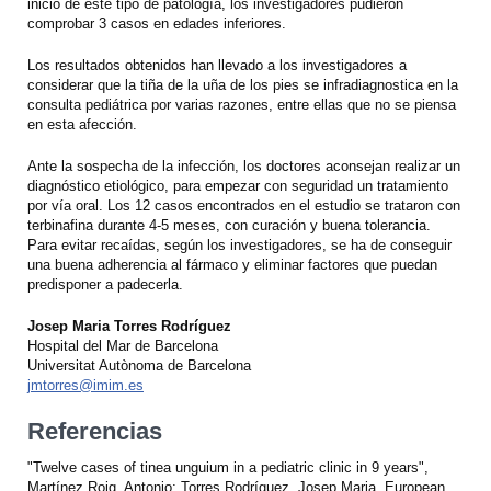
inicio de este tipo de patología, los investigadores pudieron
comprobar 3 casos en edades inferiores.
Los resultados obtenidos han llevado a los investigadores a
considerar que la tiña de la uña de los pies se infradiagnostica en la
consulta pediátrica por varias razones, entre ellas que no se piensa
en esta afección.
Ante la sospecha de la infección, los doctores aconsejan realizar un
diagnóstico etiológico, para empezar con seguridad un tratamiento
por vía oral. Los 12 casos encontrados en el estudio se trataron con
terbinafina durante 4-5 meses, con curación y buena tolerancia.
Para evitar recaídas, según los investigadores, se ha de conseguir
una buena adherencia al fármaco y eliminar factores que puedan
predisponer a padecerla.
Josep Maria Torres Rodríguez
Hospital del Mar de Barcelona
Universitat Autònoma de Barcelona
jmtorres@imim.es
Referencias
"Twelve cases of tinea unguium in a pediatric clinic in 9 years",
Martínez Roig, Antonio; Torres Rodríguez, Josep Maria. European