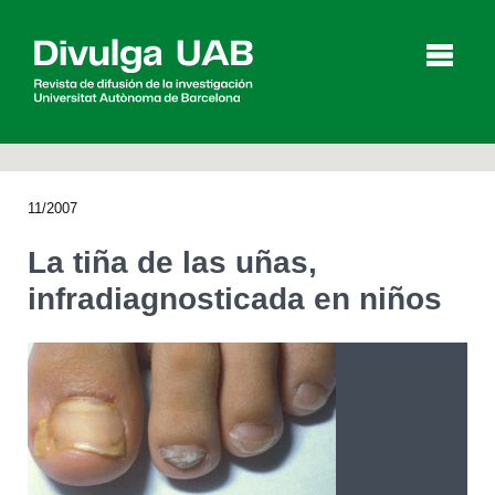
p
a
l
11/2007
Artículos
Entrevistas
Vídeos
La tiña de las uñas,
infradiagnosticada en niños
Agenda
English
Català
BUSCAR