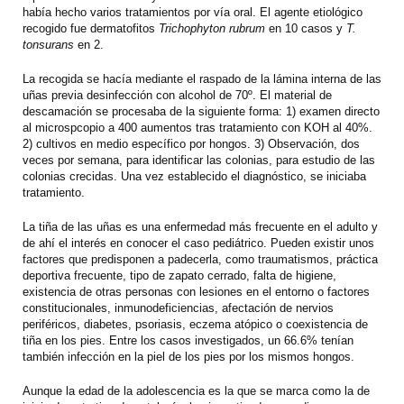
había hecho varios tratamientos por vía oral. El agente etiológico
recogido fue dermatofitos
Trichophyton rubrum
en 10 casos y
T.
tonsurans
en 2.
La recogida se hacía mediante el raspado de la lámina interna de las
uñas previa desinfección con alcohol de 70º. El material de
descamación se procesaba de la siguiente forma: 1) examen directo
al microspcopio a 400 aumentos tras tratamiento con KOH al 40%.
2) cultivos en medio específico por hongos. 3) Observación, dos
veces por semana, para identificar las colonias, para estudio de las
colonias crecidas. Una vez establecido el diagnóstico, se iniciaba
tratamiento.
La tiña de las uñas es una enfermedad más frecuente en el adulto y
de ahí el interés en conocer el caso pediátrico. Pueden existir unos
factores que predisponen a padecerla, como traumatismos, práctica
deportiva frecuente, tipo de zapato cerrado, falta de higiene,
existencia de otras personas con lesiones en el entorno o factores
constitucionales, inmunodeficiencias, afectación de nervios
periféricos, diabetes, psoriasis, eczema atópico o coexistencia de
tiña en los pies. Entre los casos investigados, un 66.6% tenían
también infección en la piel de los pies por los mismos hongos.
Aunque la edad de la adolescencia es la que se marca como la de