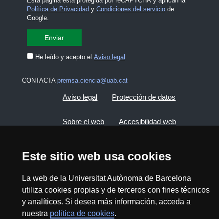
Esta página está protegida por reCAPTCHA y aplican la
Política de Privacidad
y
Condiciones del servicio
de
Google.
He leído y acepto el
Aviso legal
CONTACTA
premsa.ciencia@uab.cat
Aviso legal
Protección de datos
Sobre el web
Accesibilidad web
Mapa del web UAB
Este sitio web usa cookies
2026 Divulga UAB - Commons Reconocimiento -
La web de la Universitat Autònoma de Barcelona
No Comercial (CC BY NC) - ISSN: 2014-6388
utiliza cookies propias y de terceros con fines técnicos
y analíticos. Si desea más información, acceda a
View low-bandwidth version
nuestra
política de cookies
.