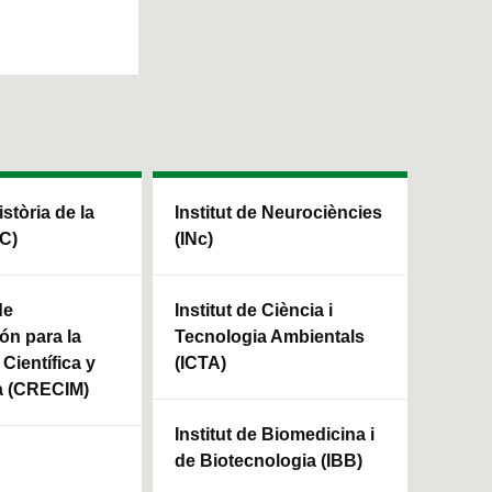
istòria de la
Institut de Neurociències
HC)
(INc)
de
Institut de Ciència i
ón para la
Tecnologia Ambientals
Científica y
(ICTA)
a (CRECIM)
Institut de Biomedicina i
de Biotecnologia (IBB)