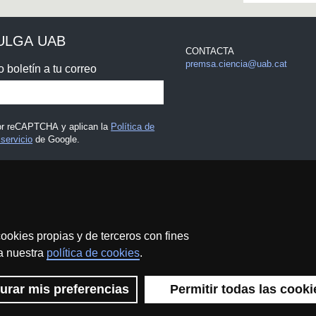
ULGA UAB
CONTACTA
premsa.ciencia@uab.cat
o boletín a tu correo
por reCAPTCHA y aplican la
Política de
servicio
de Google.
 legal
ookies propias y de terceros con fines
 a nuestra
política de cookies
.
Protección de datos
Sobre el web
Accesibilidad web
urar mis preferencias
Permitir todas las cooki
 UAB - Commons Reconocimiento - No Comercial (CC BY NC) - IS