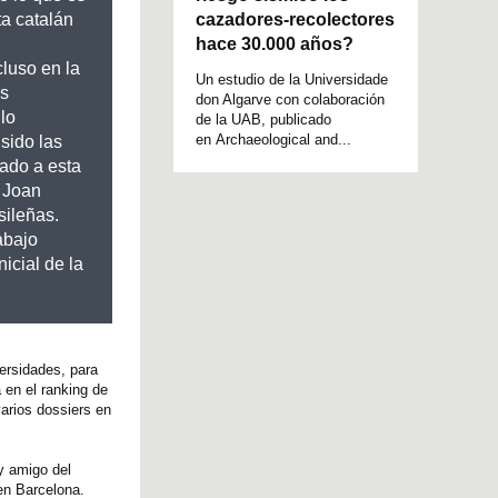
cazadores-recolectores
ta catalán
hace 30.000 años?
cluso en la
Un estudio de la Universidade
es
don Algarve con colaboración
lo
de la UAB, publicado
en Archaeological and...
sido las
ado a esta
e Joan
sileñas.
abajo
nicial de la
versidades, para
 en el ranking de
varios dossiers en
y amigo del
en Barcelona.