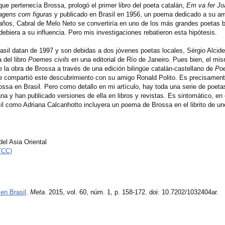
 que pertenecía Brossa, prologó el primer libro del poeta catalán,
Em va fer Jo
agens com figuras
y publicado en Brasil en 1956, un poema dedicado a su ami
ños, Cabral de Melo Neto se convertiría en uno de los más grandes poetas b
debiera a su influencia. Pero mis investigaciones rebatieron esta hipótesis.
sil datan de 1997 y son debidas a dos jóvenes poetas locales, Sérgio Alcid
 del libro
Poemes civils
en una editorial de Río de Janeiro. Pues bien, el mi
 la obra de Brossa a través de una edición bilingüe catalán-castellano de
Poe
ue compartió este descubrimiento con su amigo Ronald Polito. Es precisamente
ssa en Brasil. Pero como detallo en mi artículo, hay toda una serie de poetas
ana y han publicado versiones de ella en libros y revistas. Es sintomático, en
l como Adriana Calcanhotto incluyera un poema de Brossa en el librito de un
el Asia Oriental
TCC)
en Brasil
.
Meta
. 2015, vol. 60, núm. 1, p. 158-172. doi: 10.7202/1032404ar.