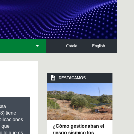
Català
English
DESTACAMOS
ssa
8) tiene
blicaciones
¿Cómo gestionaban el
l que
riesgo sísmico los
 lo que es