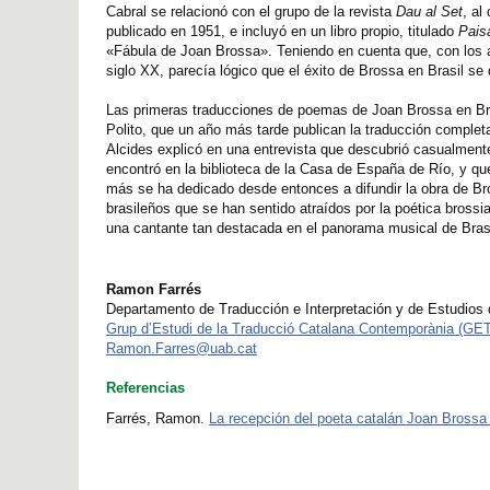
Cabral se relacionó con el grupo de la revista
Dau al Set
, al
publicado en 1951, e incluyó en un libro propio, titulado
Pais
«Fábula de Joan Brossa». Teniendo en cuenta que, con los a
siglo XX, parecía lógico que el éxito de Brossa en Brasil se 
Las primeras traducciones de poemas de Joan Brossa en Bra
Polito, que un año más tarde publican la traducción completa
Alcides explicó en una entrevista que descubrió casualmente
encontró en la biblioteca de la Casa de España de Río, y q
más se ha dedicado desde entonces a difundir la obra de Bro
brasileños que se han sentido atraídos por la poética brossi
una cantante tan destacada en el panorama musical de Brasi
Ramon Farrés
Departamento de Traducción e Interpretación y de Estudios d
Grup d’Estudi de la Traducció Catalana Contemporània (GE
Ramon.Farres@uab.cat
Referencias
Farrés, Ramon.
La recepción del poeta catalán Joan Brossa 