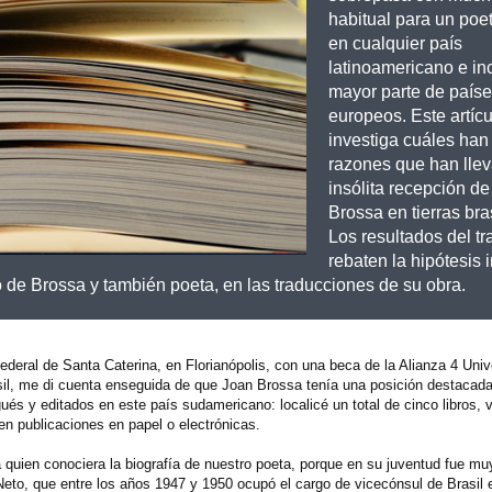
habitual para un poe
en cualquier país
latinoamericano e in
mayor parte de país
europeos. Este artícu
investiga cuáles han 
razones que han llev
insólita recepción d
Brossa en tierras bra
Los resultados del tr
rebaten la hipótesis i
 de Brossa y también poeta, en las traducciones de su obra.
ederal de Santa Caterina, en Florianópolis, con una beca de la Alianza 4 Uni
rasil, me di cuenta enseguida de que Joan Brossa tenía una posición destacada
ués y editados en este país sudamericano: localicé un total de cinco libros, 
en publicaciones en papel o electrónicas.
a quien conociera la biografía de nuestro poeta, porque en su juventud fue mu
Neto, que entre los años 1947 y 1950 ocupó el cargo de vicecónsul de Brasil 