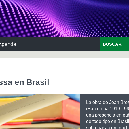
Agenda
BUSCAR
ssa en Brasil
La obra de Joan Bro
(Barcelona 1919-199
una presencia en pu
de todo tipo en Brasi
sobrepasa con mucho