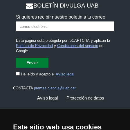
BOLETÍN DIVULGA UAB
Si quieres recibir nuestro boletín a tu correo
Esta página está protegida por reCAPTCHA y aplican la
Política de Privacidad
y
Condiciones del servicio
de
Google.
He leído y acepto el
Aviso legal
CONTACTA
premsa.ciencia@uab.cat
Aviso legal
Protección de datos
Sobre el web
Accesibilidad web
Este sitio web usa cookies
Mapa del web UAB