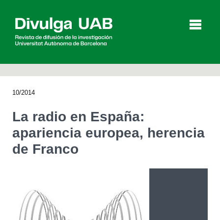
p
a
l
10/2014
Artículos
Entrevistas
Vídeos
La radio en España:
apariencia europea, herencia
de Franco
Agenda
English
Català
BUSCAR