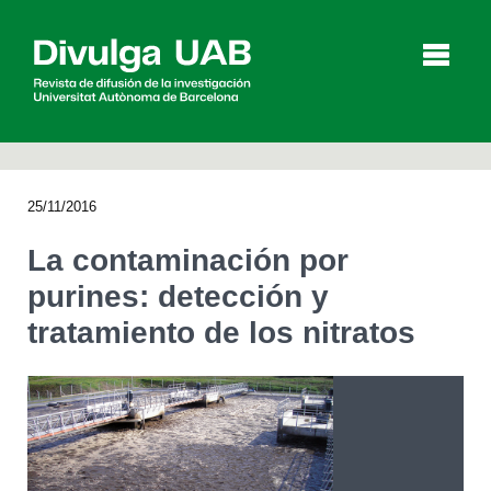
p
a
l
25/11/2016
Artículos
Entrevistas
Vídeos
La contaminación por
purines: detección y
tratamiento de los nitratos
Agenda
English
Català
BUSCAR