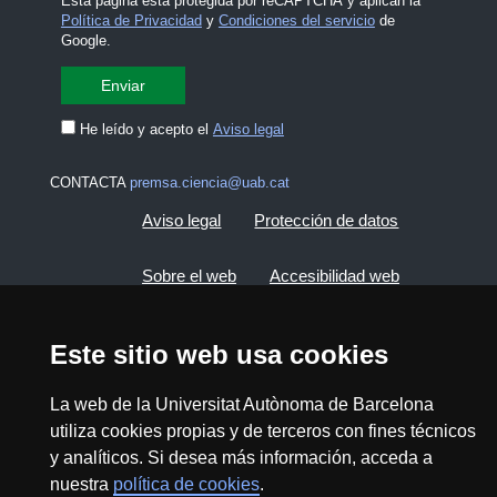
Esta página está protegida por reCAPTCHA y aplican la
Política de Privacidad
y
Condiciones del servicio
de
Google.
He leído y acepto el
Aviso legal
CONTACTA
premsa.ciencia@uab.cat
Aviso legal
Protección de datos
Sobre el web
Accesibilidad web
Mapa del web UAB
Este sitio web usa cookies
2026 Divulga UAB - Commons Reconocimiento -
La web de la Universitat Autònoma de Barcelona
No Comercial (CC BY NC) - ISSN: 2014-6388
utiliza cookies propias y de terceros con fines técnicos
y analíticos. Si desea más información, acceda a
View low-bandwidth version
nuestra
política de cookies
.