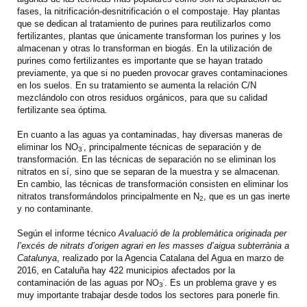
fases, la nitrificación-desnitrificación o el compostaje. Hay plantas
que se dedican al tratamiento de purines para reutilizarlos como
fertilizantes, plantas que únicamente transforman los purines y los
almacenan y otras lo transforman en biogás. En la utilización de
purines como fertilizantes es importante que se hayan tratado
previamente, ya que si no pueden provocar graves contaminaciones
en los suelos. En su tratamiento se aumenta la relación C/N
mezclándolo con otros residuos orgánicos, para que su calidad
fertilizante sea óptima.
En cuanto a las aguas ya contaminadas, hay diversas maneras de
-
eliminar los NO
, principalmente técnicas de separación y de
3
transformación. En las técnicas de separación no se eliminan los
nitratos en sí, sino que se separan de la muestra y se almacenan.
En cambio, las técnicas de transformación consisten en eliminar los
nitratos transformándolos principalmente en N
, que es un gas inerte
2
y no contaminante.
Según el informe técnico
Avaluació de la problemàtica originada per
l’excés de nitrats d’origen agrari en les masses d’aigua subterrània a
Catalunya
, realizado por la Agencia Catalana del Agua en marzo de
2016, en Cataluña hay 422 municipios afectados por la
-
contaminación de las aguas por NO
. Es un problema grave y es
3
muy importante trabajar desde todos los sectores para ponerle fin.