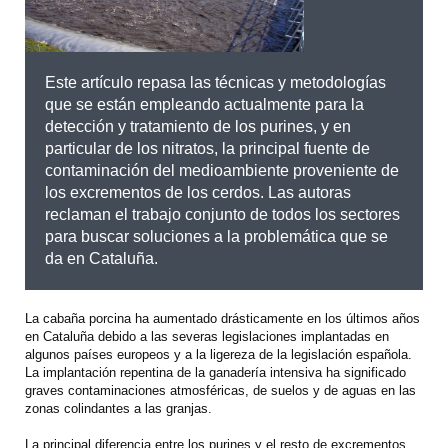
Este artículo repasa las técnicas y metodologías
que se están empleando actualmente para la
detección y tratamiento de los purines, y en
particular de los nitratos, la principal fuente de
contaminación del medioambiente proveniente de
los excrementos de los cerdos. Las autoras
reclaman el trabajo conjunto de todos los sectores
para buscar soluciones a la problemática que se
da en Cataluña.
La cabaña porcina ha aumentado drásticamente en los últimos años
en Cataluña debido a las severas legislaciones implantadas en
algunos países europeos y a la ligereza de la legislación española.
La implantación repentina de la ganadería intensiva ha significado
graves contaminaciones atmosféricas, de suelos y de aguas en las
zonas colindantes a las granjas.
La principal diferencia entre los purines y el resto de excrementos