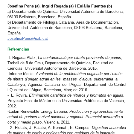
Josefina Pons (a), Ingrid Regada (a) i Eulàlia Fuentes (b)
a) Departamento de Química, Universidad Autónoma de Barcelona,
08193 Bellaterra, Barcelona, España
b) Departamento de Filología Catalana, Área de Documentación,
Universidad Autónoma de Barcelona, 08193 Bellaterra, Barcelona,
España
JosefinaPons@uab.cat
Referencias
-
I. Regada Platz,
La contaminació per nitrats provinents de purins,
Treball de fi de Grau, Departamento de Química, Facultad de
Ciencias, Universitat Autònoma de Barcelona, 2016.
-Informe tècnic:
Avaluació de la problemàtica originada per l’excés
de nitrats d’origen agrari en les masses d’aigua subterrània a
Catalunya
, Agència Catalana de l’Aigua, Departament de Control
i Qualitat de l’Aigua, Barcelona, Març de 2016.
- L. Rovira,
Eliminación catalítica de nitratos y bromatos en aguas
,
Proyecto Final de Máster en la Universidad Politécnica de Valencia,
2012.
-Ludan Renewable Energy España,
Producción y aprovechamiento
actual de purines a nivel nacional y regional. Potencial desarrollo a
corto y medio plazo
, Valencia, 2011.
- X. Flotats, J. Palatsi, A. Bonmatí, E. Campos,
Digestión anaerobia
de purines de cerdo y codigestión con residuos de la industria