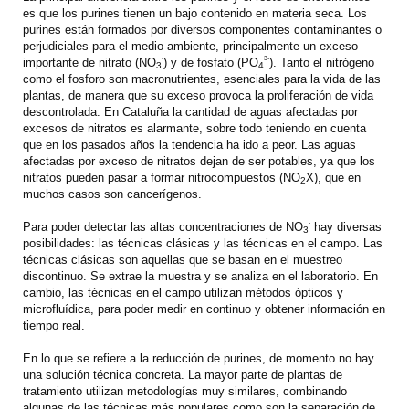
es que los purines tienen un bajo contenido en materia seca. Los
purines están formados por diversos componentes contaminantes o
perjudiciales para el medio ambiente, principalmente un exceso
-
3-
importante de nitrato (NO
) y de fosfato (PO
). Tanto el nitrógeno
3
4
como el fosforo son macronutrientes, esenciales para la vida de las
plantas, de manera que su exceso provoca la proliferación de vida
descontrolada. En Cataluña la cantidad de aguas afectadas por
excesos de nitratos es alarmante, sobre todo teniendo en cuenta
que en los pasados años la tendencia ha ido a peor. Las aguas
afectadas por exceso de nitratos dejan de ser potables, ya que los
nitratos pueden pasar a formar nitrocompuestos (NO
X), que en
2
muchos casos son cancerígenos.
-
Para poder detectar las altas concentraciones de NO
hay diversas
3
posibilidades: las técnicas clásicas y las técnicas en el campo. Las
técnicas clásicas son aquellas que se basan en el muestreo
discontinuo. Se extrae la muestra y se analiza en el laboratorio. En
cambio, las técnicas en el campo utilizan métodos ópticos y
microfluídica, para poder medir en continuo y obtener información en
tiempo real.
En lo que se refiere a la reducción de purines, de momento no hay
una solución técnica concreta. La mayor parte de plantas de
tratamiento utilizan metodologías muy similares, combinando
algunas de las técnicas más populares como son la separación de