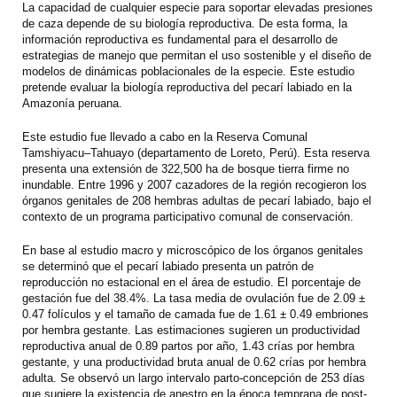
La capacidad de cualquier especie para soportar elevadas presiones
de caza depende de su biología reproductiva. De esta forma, la
información reproductiva es fundamental para el desarrollo de
estrategias de manejo que permitan el uso sostenible y el diseño de
modelos de dinámicas poblacionales de la especie. Este estudio
pretende evaluar la biología reproductiva del pecarí labiado en la
Amazonía peruana.
Este estudio fue llevado a cabo en la Reserva Comunal
Tamshiyacu–Tahuayo (departamento de Loreto, Perú). Esta reserva
presenta una extensión de 322,500 ha de bosque tierra firme no
inundable. Entre 1996 y 2007 cazadores de la región recogieron los
órganos genitales de 208 hembras adultas de pecarí labiado, bajo el
contexto de un programa participativo comunal de conservación.
En base al estudio macro y microscópico de los órganos genitales
se determinó que el pecarí labiado presenta un patrón de
reproducción no estacional en el área de estudio. El porcentaje de
gestación fue del 38.4%. La tasa media de ovulación fue de 2.09 ±
0.47 folículos y el tamaño de camada fue de 1.61 ± 0.49 embriones
por hembra gestante. Las estimaciones sugieren un productividad
reproductiva anual de 0.89 partos por año, 1.43 crías por hembra
gestante, y una productividad bruta anual de 0.62 crías por hembra
adulta. Se observó un largo intervalo parto-concepción de 253 días
que sugiere la existencia de anestro en la época temprana de post-