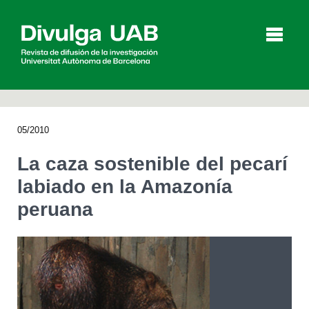
p
a
l
05/2010
Artículos
Entrevistas
Vídeos
La caza sostenible del pecarí
labiado en la Amazonía
peruana
Agenda
English
Català
BUSCAR