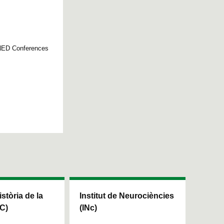
NED Conferences
istòria de la
Institut de Neurociències
HC)
(INc)