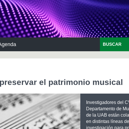
Agenda
BUSCAR
a preservar el patrimonio musical
Investigadores del C
Departamento de Mu
de la UAB están col
en distintas líneas d
investigación para pr