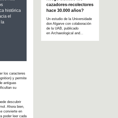
cazadores-recolectores
os
hace 30.000 años?
a histórica
cia el
Un estudio de la Universidade
 la
don Algarve con colaboración
de la UAB, publicado
en Archaeological and...
er los caracteres
nition) y permite
de antiguas
ficultan su
uede descubrir
mol. Ahora bien,
e convierte en
ra poder leer cada