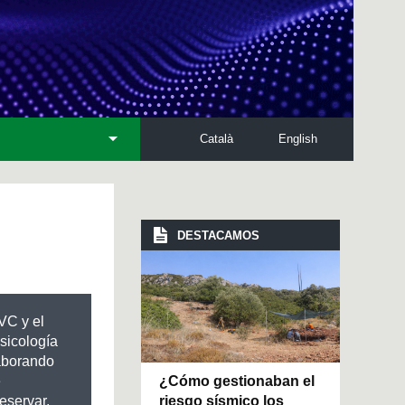
Català
English
DESTACAMOS
VC y el
sicología
aborando
¿Cómo gestionaban el
e
riesgo sísmico los
eservar,