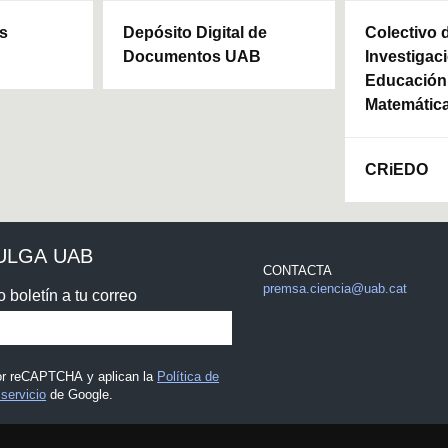
ls
Depósito Digital de
Colectivo 
Documentos UAB
Investigaci
Educación 
Matemátic
CRiEDO
ULGA UAB
CONTACTA
premsa.ciencia@uab.cat
o boletín a tu correo
por reCAPTCHA y aplican la
Política de
servicio
de Google.