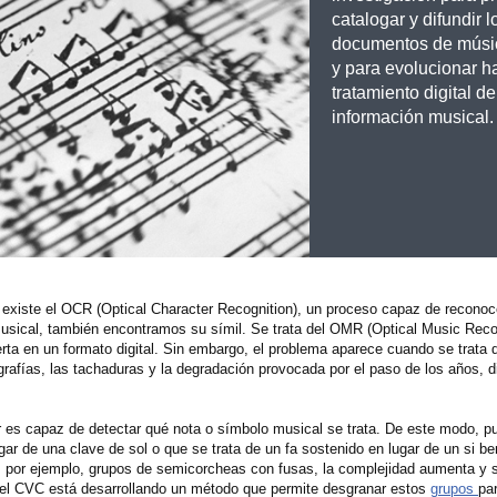
catalogar y difundir l
documentos de músic
y para evolucionar ha
tratamiento digital de
información musical.
 existe el OCR (Optical Character Recognition), un proceso capaz de reconoc
sical, también encontramos su símil. Se trata del OMR (Optical Music Recog
erta en un formato digital. Sin embargo, el problema aparece cuando se trata 
rafías, las tachaduras y la degradación provocada por el paso de los años, di
dor es capaz de detectar qué nota o símbolo musical se trata. De este modo, p
gar de una clave de sol o que se trata de un fa sostenido en lugar de un si be
, por ejemplo, grupos de semicorcheas con fusas, la complejidad aumenta y s
 del CVC está desarrollando un método que permite desgranar estos
grupos
pa