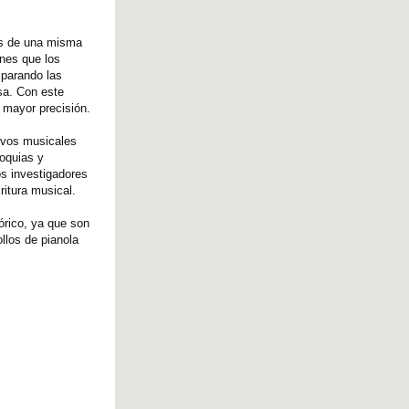
ras de una misma
nes que los
mparando las
osa. Con este
 mayor precisión.
hivos musicales
roquias y
os investigadores
ritura musical.
tórico, ya que son
llos de pianola