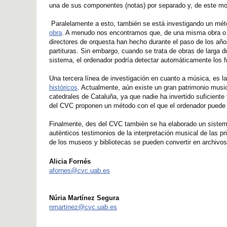
una de sus componentes (notas) por separado y, de este modo
Paralelamente a esto, también se está investigando un méto
obra
. A menudo nos encontramos que, de una misma obra o p
directores de orquesta han hecho durante el paso de los a
partituras. Sin embargo, cuando se trata de obras de larga d
sistema, el ordenador podría detectar automáticamente los 
Una tercera línea de investigación en cuanto a música, es l
históricos
. Actualmente, aún existe un gran patrimonio musi
catedrales de Cataluña, ya que nadie ha invertido suficiente 
del CVC proponen un método con el que el ordenador puede ide
Finalmente, des del CVC también se ha elaborado un sistema 
auténticos testimonios de la interpretación musical de las 
de los museos y bibliotecas se pueden convertir en archivos 
Alicia Fornés
afornes@cvc.uab.es
Núria Martínez Segura
nmartinez@cvc.uab.es