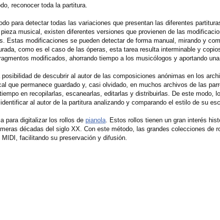
, reconocer toda la partitura.
do para detectar todas las variaciones que presentan las diferentes partitu
ieza musical, existen diferentes versiones que provienen de las modificacio
ños. Estas modificaciones se pueden detectar de forma manual, mirando y co
urada, como es el caso de las óperas, esta tarea resulta interminable y copi
fragmentos modificados, ahorrando tiempo a los musicólogos y aportando una
a posibilidad de descubrir al autor de las composiciones anónimas en los arc
cal que permanece guardado y, casi olvidado, en muchos archivos de las par
tiempo en recopilarlas, escanearlas, editarlas y distribuirlas. De este modo, l
ntificar al autor de la partitura analizando y comparando el estilo de su esc
para digitalizar los rollos de
pianola
. Estos rollos tienen un gran interés his
primeras décadas del siglo XX. Con este método, las grandes colecciones de ro
MIDI, facilitando su preservación y difusión.