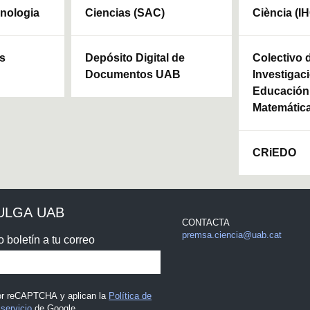
cnologia
Ciencias (SAC)
Ciència (I
ls
Depósito Digital de
Colectivo 
Documentos UAB
Investigaci
Educación 
Matemátic
CRiEDO
ULGA UAB
CONTACTA
premsa.ciencia@uab.cat
o boletín a tu correo
por reCAPTCHA y aplican la
Política de
servicio
de Google.