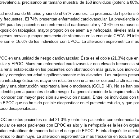
prevalencia, precisando un tamaño muestral de 168 individuos (potencia 80%,
edad mediana de 68 años y siendo el 67% varones. La presencia de hipertensió
muy frecuentes. El 74% presentan enfermedad cardiovascular. La prevalencia
24% para los pacientes con enfermedad cardiovascular y 13.6% en su ausenci
osición tabáquica, mayor proporción de anemia y nefropatía, niveles más 
ngresos previos y mayor presencia de síntomas en la encuesta CECA. El infr
e son el 16.6% de los individuos con EPOC. La alteración espirométrica más
POC en una unidad de riesgo cardiovascular. Ésta es el doble (21.3%) que en 
scular y EPOC. Muestran enfermedad cardiovascular con elevada frecuencia si
cia renal establecida en los pacientes con obstrucción más grave. Los indiv
tal y corregido por edad significativamente más elevados. Las mujeres prese
u infradiagnóstico es mayor en relación con una menor sospecha clínica inic
gía y una obstrucción respiratoria leve o moderada (GOLD I-II). No se han po
dentifiquen a pacientes de alto riesgo. La generalización de la espirometria f
 conocer con mayor precisión su evolución natural. Entre los individuos con t
n EPOC que no ha sido posible diagnosticar en el presente estudio, y que pod
asado desapercibidas.
OC en estos pacientes es del 21.3% y entre los pacientes con enfermedad c
scular de estos pacientes con EPOC es alto y la nefropatía es la lesión orgá
itan estratificar de manera fiable el riesgo de EPOC. El infradiagnòstic afecta
métrico lo disminuye. La alteración espirométrica más frecuente en toda la mue