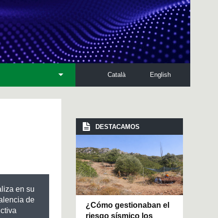
Català
English
DESTACAMOS
liza en su
valencia de
¿Cómo gestionaban el
ctiva
riesgo sísmico los