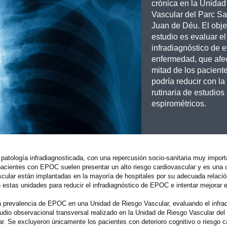
crónica en la Unida
Vascular del Parc Sa
Juan de Déu. El obje
estudio es evaluar el
infradiagnóstico de e
enfermedad, que afec
mitad de los pacient
podría reducir con la
rutinaria de estudios
espirométricos.
atología infradiagnosticada, con una repercusión socio-sanitaria muy import
s pacientes con EPOC suelen presentar un alto riesgo cardiovascular y es una
scular están implantadas en la mayoría de hospitales por su adecuada relació
n estas unidades para reducir el infradiagnóstico de EPOC e intentar mejorar e
a prevalencia de EPOC en una Unidad de Riesgo Vascular, evaluando el infrad
udio observacional transversal realizado en la Unidad de Riesgo Vascular del 
r. Se excluyeron únicamente los pacientes con deterioro cognitivo o riesgo c