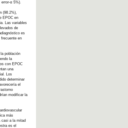
 error-α 5%).
n (98.2%),
 de EPOC en
a. Las variables
elevados de
adiagnóstico es
 frecuente en
la población
endo la
iduos con EPOC
ntan una
ial. Los
dido determinar
avorecería el
rastorno
rían modificar la
ardiovascular
nica más
 casi a la mitad
stra es el