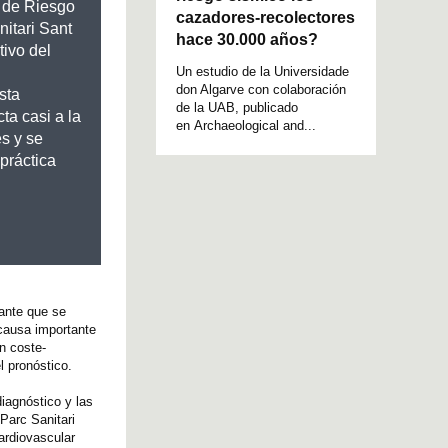
d de Riesgo
cazadores-recolectores
nitari Sant
hace 30.000 años?
tivo del
Un estudio de la Universidade
don Algarve con colaboración
sta
de la UAB, publicado
ta casi a la
en Archaeological and...
es y se
 práctica
ante que se
 causa importante
n coste-
l pronóstico.
iagnóstico y las
Parc Sanitari
ardiovascular