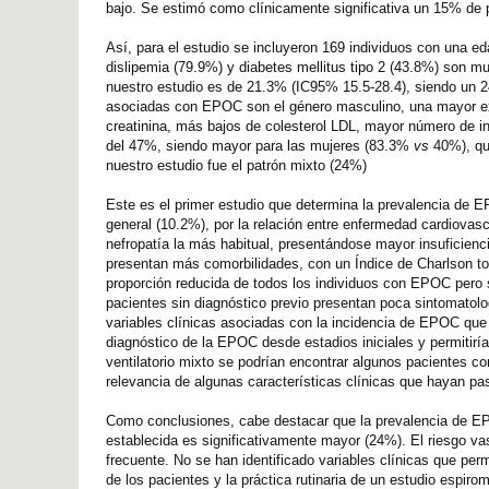
bajo. Se estimó como clínicamente significativa un 15% de 
Así, para el estudio se incluyeron 169 individuos con una 
dislipemia (79.9%) y diabetes mellitus tipo 2 (43.8%) son 
nuestro estudio es de 21.3% (IC95% 15.5-28.4), siendo un 
asociadas con EPOC son el género masculino, una mayor exp
creatinina, más bajos de colesterol LDL, mayor número de i
del 47%, siendo mayor para las mujeres (83.3%
vs
40%), qu
nuestro estudio fue el patrón mixto (24%)
Este es el primer estudio que determina la prevalencia de E
general (10.2%), por la relación entre enfermedad cardiova
nefropatía la más habitual, presentándose mayor insuficien
presentan más comorbilidades, con un Índice de Charlson to
proporción reducida de todos los individuos con EPOC pero s
pacientes sin diagnóstico previo presentan poca sintomatolo
variables clínicas asociadas con la incidencia de EPOC que i
diagnóstico de la EPOC desde estadios iniciales y permitiría
ventilatorio mixto se podrían encontrar algunos pacientes co
relevancia de algunas características clínicas que hayan p
Como conclusiones, cabe destacar que la prevalencia de EP
establecida es significativamente mayor (24%). El riesgo va
frecuente. No se han identificado variables clínicas que perm
de los pacientes y la práctica rutinaria de un estudio espiro