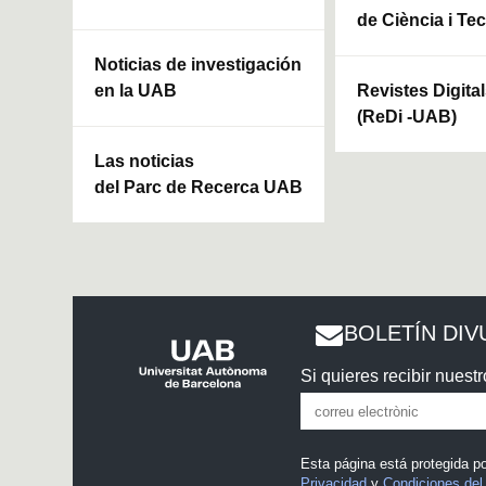
de Ciència i Te
Noticias de investigación
en la UAB
Revistes Digita
(ReDi -UAB)
Las noticias
del Parc de Recerca UAB
BOLETÍN DIV
Si quieres recibir nuestr
Esta página está protegida 
Privacidad
y
Condiciones del 