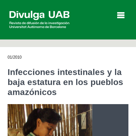
p
a
l
01/2010
Artículos
Entrevistas
Vídeos
Infecciones intestinales y la
baja estatura en los pueblos
amazónicos
Agenda
English
Català
BUSCAR