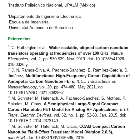
1
Instituto Politécnico Nacional, UPALM (México)
2
Departamento de Ingeniería Electrónica
Escuela de Ingeniería
Universitat Autònoma de Barcelona
Referencias
[1]
C. Rutherglen et al.,
Wafer-scalable, aligned carbon nanotube
transistors operating at frequencies of over 100 GHz
,
Nature
Electronics
, vol. 2, pp. 530-539, Nov. 2019. doi: 10.1038/s41928-
019-0326-y
[2]
J. N. Ramos-Silva, A. Pacheco-Sanchez, E. Ramírez-García, D.
Jiménez,
Multifunctional High-Frequency Circuit Capabilities of
Ambipolar Carbon Nanotube FETs
,
IEEE Transactions on
Nanotechnology
, vol. 20, pp. 474-480, May 2021, doi:
10.1109/TNANO.2021.3082867.
[3]
M. Schröter, M. Haferlach, A. Pacheco-Sanchez, S. Mothes, P.
Sakalas, M. Claus,
A Semiphysical Large-Signal Compact
Carbon Nanotube FET Model for Analog RF Applications
,
IEEE
Trans. Electron Devices
, vol. 62, no. 1, pp. 52-60, Jan. 2015. doi:
10.1109/TED.2014.2373149
[4]
M. Schröter, M. Haferlach, M. Claus,
CCAM Compact Carbon
Nanotube Field-Effect Transistor Model (Version 2.0.3)
,
nanoHUB
. doi: 10.4231/D3VD6P595, 2015.