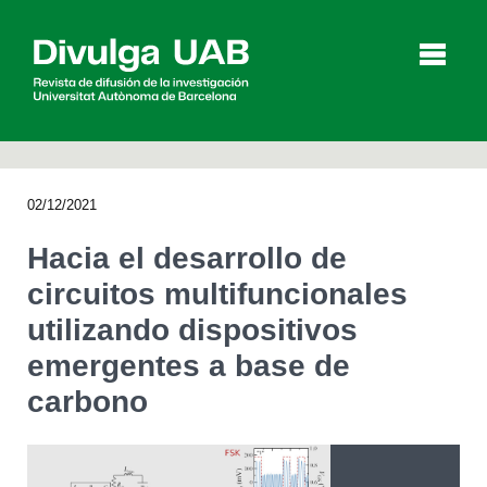
p
a
l
02/12/2021
Artículos
Entrevistas
Vídeos
Hacia el desarrollo de
circuitos multifuncionales
utilizando dispositivos
Agenda
emergentes a base de
carbono
English
Català
BUSCAR