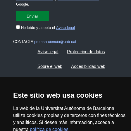
Google.
He leído y acepto el
Aviso legal
CONTACTA
premsa.ciencia@uab.cat
Aviso legal
Protección de datos
Sobre el web
Accesibilidad web
Mapa del web UAB
Este sitio web usa cookies
2026 Divulga UAB - Commons Reconocimiento -
No Comercial (CC BY NC) - ISSN: 2014-6388
La web de la Universitat Autònoma de Barcelona
View low-bandwidth version
utiliza cookies propias y de terceros con fines técnicos
y analíticos. Si desea más información, acceda a
nuestra
política de cookies
.