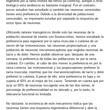
regenerar por la rama motora del nervio (la correcta), aunque a nivel
biológico esta tendencia es bastante marginal. Por el contrario,
pocos estudios han estudiado si también las neuronas sensoriales
tienen esta preferencia. Debido a la diversidad de poblaciones
sensoriales, es importante estudiar por separado la respuesta de
estos tipos de neuronas.
Utilizando ratones transgénicos donde solo las neuronas de la
población neuronal de interés son fluorescentes, hemos estudiado la
preferencia para regenerar por la rama muscular o cutánea de un
nervio de las motoneuronas, las neuronas propioceptivas y una
población de neuronas mecanorreceptoras que engloba neuronas de
tacto y de dolor. Hemos podido observar que, después de una
semana, la preferencia de todas las poblaciones es por la rama
cutánea. En cambio, al cabo de dos meses la preferencia es por la
rama correcta: las motoneuronas y los propioceptores prefieren la
rama muscular, mientras que los mecanorreceptores de tacto y dolor
prefieren la cutánea. A pesar de ello, esta preferencia es baja y no
supera el 60% en el mejor de los casos. Teniendo en cuenta que por
azar un 50% de neuronas escogerán una de las dos ramas, el
porcentaje de preferencialidad no es elevado y, por lo tanto, la
relevancia funcional es limitada.
No obstante, la existencia de este mecanismo indica que las
neuronas tienen una respuesta regenerativa diferencial y abre la