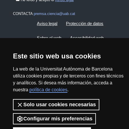
CONTACTA
premsa.ciencia@uab.cat
Aviso legal
Protección de datos
Sobre el web
Accesibilidad web
Mapa del web UAB
Este sitio web usa cookies
La web de la Universitat Autònoma de Barcelona
2026 Divulga UAB - Commons Reconocimiento -
utiliza cookies propias y de terceros con fines técnicos
No Comercial (CC BY NC) - ISSN: 2014-6388
y analíticos. Si desea más información, acceda a
View low-bandwidth version
nuestra
política de cookies
.
Solo usar cookies necesarias
Configurar mis preferencias