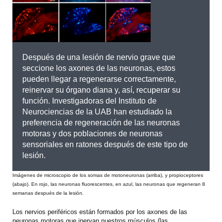
Después de una lesión de nervio grave que
seccione los axones de las neuronas, estos
pueden llegar a regenerarse correctamente,
reinervar su órgano diana y, así, recuperar su
función. Investigadoras del Instituto de
Neurociencias de la UAB han estudiado la
preferencia de regeneración de las neuronas
motoras y dos poblaciones de neuronas
sensoriales en ratones después de este tipo de
lesión.
Imágenes de microscopio de los somas de motoneuronas (arriba), y propioceptores
(abajo). En rojo, las neuronas fluorescentes, en azul, las neuronas que regeneran 8
semanas después de la lesión.
Los nervios periféricos están formados por los axones de las
neuronas motoras que inervan nuestros músculos (las