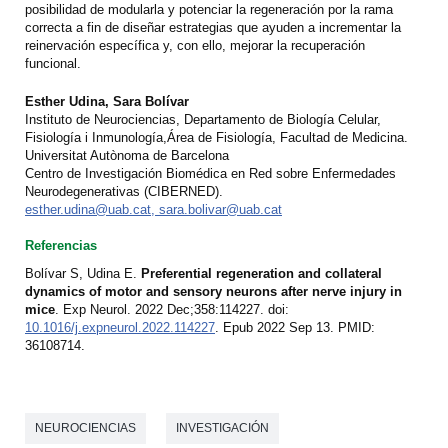
posibilidad de modularla y potenciar la regeneración por la rama
correcta a fin de diseñar estrategias que ayuden a incrementar la
reinervación específica y, con ello, mejorar la recuperación
funcional.
Esther Udina, Sara Bolívar
Instituto de Neurociencias, Departamento de Biología Celular,
Fisiología i Inmunología,Área de Fisiología, Facultad de Medicina.
Universitat Autònoma de Barcelona
Centro de Investigación Biomédica en Red sobre Enfermedades
Neurodegenerativas (CIBERNED).
esther.udina@uab.cat, sara.bolivar@uab.cat
Referencias
Bolívar S, Udina E.
Preferential regeneration and collateral
dynamics of motor and sensory neurons after nerve injury in
mice
. Exp Neurol. 2022 Dec;358:114227. doi:
10.1016/j.expneurol.2022.114227
. Epub 2022 Sep 13. PMID:
36108714.
NEUROCIENCIAS
INVESTIGACIÓN