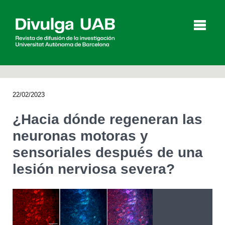
p
a
l
22/02/2023
Artículos
Entrevistas
Vídeos
¿Hacia dónde regeneran las
neuronas motoras y
sensoriales después de una
Agenda
lesión nerviosa severa?
English
Català
BUSCAR