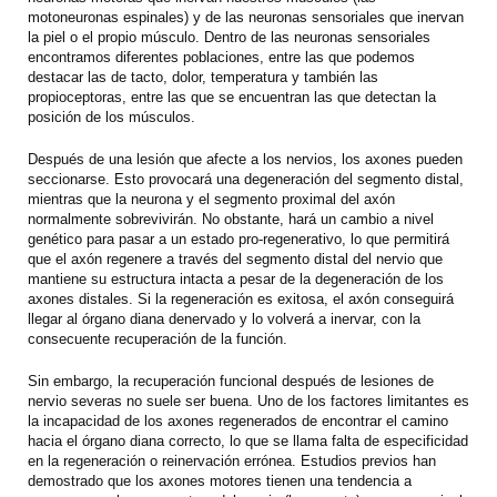
motoneuronas espinales) y de las neuronas sensoriales que inervan
la piel o el propio músculo. Dentro de las neuronas sensoriales
encontramos diferentes poblaciones, entre las que podemos
destacar las de tacto, dolor, temperatura y también las
propioceptoras, entre las que se encuentran las que detectan la
posición de los músculos.
Después de una lesión que afecte a los nervios, los axones pueden
seccionarse. Esto provocará una degeneración del segmento distal,
mientras que la neurona y el segmento proximal del axón
normalmente sobrevivirán. No obstante, hará un cambio a nivel
genético para pasar a un estado pro-regenerativo, lo que permitirá
que el axón regenere a través del segmento distal del nervio que
mantiene su estructura intacta a pesar de la degeneración de los
axones distales. Si la regeneración es exitosa, el axón conseguirá
llegar al órgano diana denervado y lo volverá a inervar, con la
consecuente recuperación de la función.
Sin embargo, la recuperación funcional después de lesiones de
nervio severas no suele ser buena. Uno de los factores limitantes es
la incapacidad de los axones regenerados de encontrar el camino
hacia el órgano diana correcto, lo que se llama falta de especificidad
en la regeneración o reinervación errónea. Estudios previos han
demostrado que los axones motores tienen una tendencia a