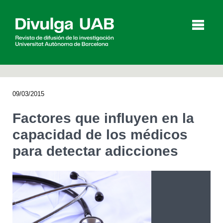
p
a
l
09/03/2015
Artículos
Entrevistas
Vídeos
Factores que influyen en la
capacidad de los médicos
para detectar adicciones
Agenda
English
Català
BUSCAR