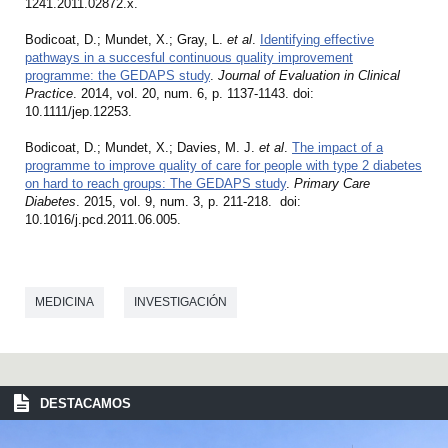
1241.2011.02872.x.
Bodicoat, D.; Mundet, X.; Gray, L.
et al
.
Identifying effective
pathways in a succesful continuous quality improvement
programme: the GEDAPS study
.
Journal of Evaluation in Clinical
Practice
. 2014, vol. 20, num. 6, p. 1137-1143. doi:
10.1111/jep.12253.
Bodicoat, D.; Mundet, X.; Davies, M. J.
et al
.
The impact of a
programme to improve quality of care for people with type 2 diabetes
on hard to reach groups: The GEDAPS study
.
Primary Care
Diabetes
. 2015, vol. 9, num. 3, p. 211-218. doi:
10.1016/j.pcd.2011.06.005.
MEDICINA
INVESTIGACIÓN
DESTACAMOS