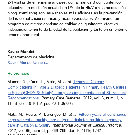
2-4 visitas de enfermería anuales, con al menos 3 con contenido
educativo, la medición anual de la PA, de la HbA1c y la medicación
hipoglucemiante) son las variables más eficaces en la prevención
de las complicaciones micro y macro vasculares. Asimismo, un
programa de mejora continua de calidad es igualmente efectivo
independientemente de la edad de la población y tanto en un entorno
urbano como rural.
Xavier Mundet
Departamento de Medicina
Xavier.Mundet@uab.cat
Referencias
Mundet, X.; Cano, F.; Mata, M.
et al
.
Trends in Chronic
Complications in Type 2 Diabetic Patients in Primary Health Centres
in Spain (GEDAPS Study). Ten years-implementation of St. Vincent
Reccomendations
.
Primary Care Diabetes
. 2012, vol. 6, num. 1, p.
11-18. doi: 10.1016/j.pcd.2011.06.005.
Mata, M.; Roura, P.; Berengue, M. e
t al
.
Fifteen years of continuous
improvement of quality care of type 2 diabetes mellitus in primary
care in Catalonia, Spain
.
International Journal of Clinical Practice
.
2012, vol. 66, num. 3, p. 289–298. doi: 10.1111/j.1742-