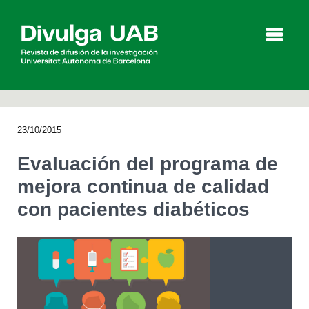
p
a
l
23/10/2015
Artículos
Entrevistas
Vídeos
Evaluación del programa de
mejora continua de calidad
con pacientes diabéticos
Agenda
English
Català
BUSCAR